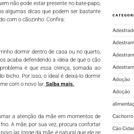
uem não pode estar presente no bate-papo,
s algumas dicas que podem ser bastante
CATEGOR
ado com o cãozinho. Confira:
Adestrad
Adestram
inho dormir dentro de casa ou no quarto,
Adestram
nos acaba defendendo a ideia de que o cão
Adestram
O problema é que essa crença, somada ao
 bicho. Por isso, o ideal é deixá-lo dormir
Adoção
ume com o novo lar.
Saiba mais.
Adoção
alimenta
 chamar a atenção da mãe em momentos de
Cachorro
rio. A mãe, por sua vez, procura confortar
Cão Cida
novo lar, longe da mãe, é natural que ele se