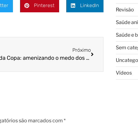
tter
Pinterest
LinkedIn
Revisão
Saúde an
Saúde e 
Sem cate
Próximo
Dicas da Copa: amenizando o medo dos fogos
Uncatego
Vídeos
gatórios são marcados com
*