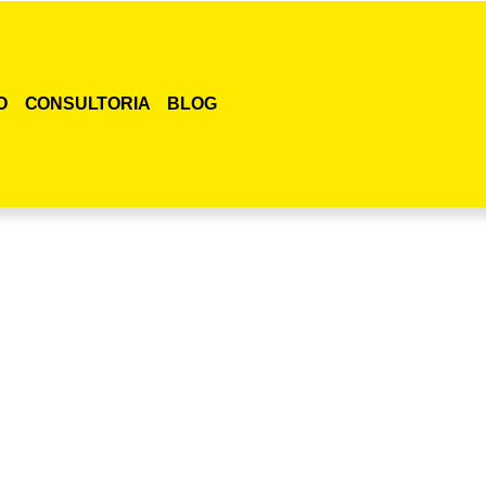
O
CONSULTORIA
BLOG
smo o curso para adestramento de gatos!