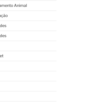
amento Animal
ação
ades
ades
et