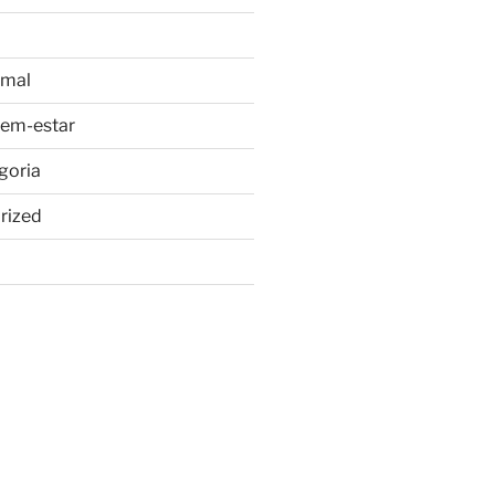
imal
bem-estar
goria
rized