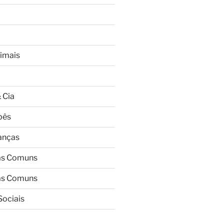
imais
 Cia
bês
ianças
as Comuns
as Comuns
Sociais