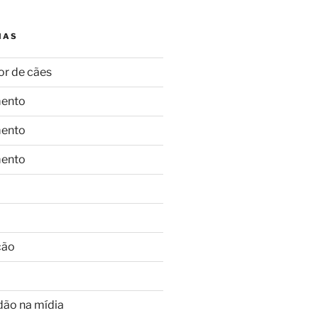
IAS
or de cães
ento
ento
ento
ção
dão na mídia