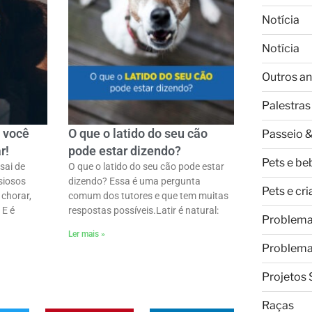
Notícia
Notícia
Outros an
Palestras
 você
O que o latido do seu cão
Passeio &
r!
pode estar dizendo?
Pets e be
sai de
O que o latido do seu cão pode estar
siosos
dizendo? Essa é uma pergunta
Pets e cr
chorar,
comum dos tutores e que tem muitas
 E é
respostas possíveis.ㅤLatir é natural:
Problem
Ler mais »
Problem
Projetos 
Raças