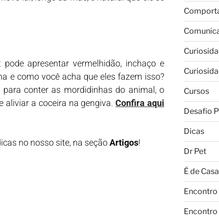
Comport
Comunic
Curiosid
 pode apresentar vermelhidão, inchaço e
Curiosid
orma e como você acha que eles fazem isso?
 para conter as mordidinhas do animal, o
Cursos
 aliviar a coceira na gengiva.
Confira aqui
Desafio P
Dicas
dicas no nosso site, na seção
Artigos
!
Dr Pet
É de Casa
Encontro
Encontro