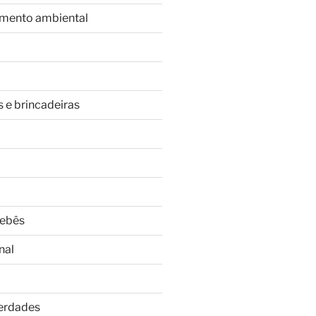
imento ambiental
s e brincadeiras
Bebês
nal
Verdades