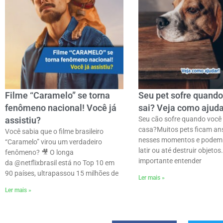
Filme “Caramelo” se torna
Seu pet sofre quando
fenômeno nacional! Você já
sai? Veja como ajuda
assistiu?
Seu cão sofre quando você 
casa?ㅤMuitos pets ficam an
Você sabia que o filme brasileiro
nesses momentos e podem 
“Caramelo” virou um verdadeiro
latir ou até destruir objetos.
fenômeno? 🎥 O longa
importante entender
da @netflixbrasil está no Top 10 em
90 países, ultrapassou 15 milhões de
Ler mais »
Ler mais »