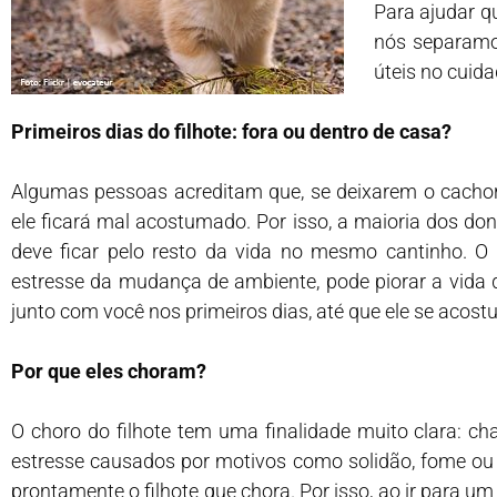
Para ajudar q
nós separamo
úteis no cuid
Primeiros dias do filhote: fora ou dentro de casa?
Algumas pessoas acreditam que, se deixarem o cachorr
ele ficará mal acostumado. Por isso, a maioria dos do
deve ficar pelo resto da vida no mesmo cantinho. 
estresse da mudança de ambiente, pode piorar a vida do
junto com você nos primeiros dias, até que ele se acost
Por que eles choram?
O choro do filhote tem uma finalidade muito clara:
estresse causados por motivos como solidão, fome ou f
prontamente o filhote que chora. Por isso, ao ir para um 