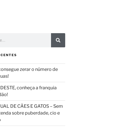
ECENTES
consegue zerar o número de
ruas!
DESTE, conheça a franquia
dão!
UAL DE CÃES E GATOS – Sem
tenda sobre puberdade, cio e
o