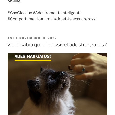
on-line!
#CaoCidadao #AdestramentoInteligente
#ComportamentoAnimal #drpet #alexandrerossi
18 DE NOVEMBRO DE 2022
Você sabia que é possível adestrar gatos?