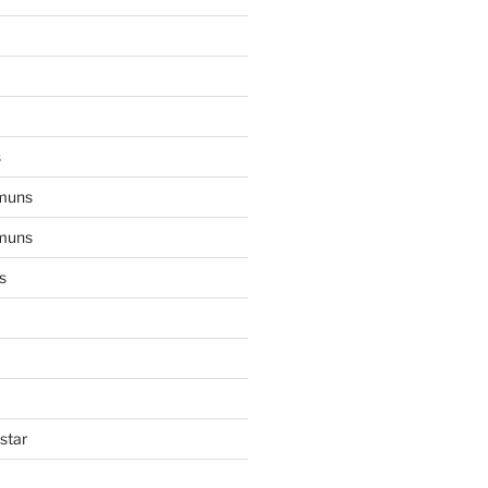
s
muns
muns
s
star