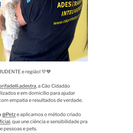
RUDENTE e região! 💛💙
rifadelli.adestra
, a Cão Cidadão
izados e em domicílio para ajudar
com empatia e resultados de verdade.
a
@Petz
e aplicamos o método criado
icial
, que une ciência e sensibilidade pra
e pessoas e pets.