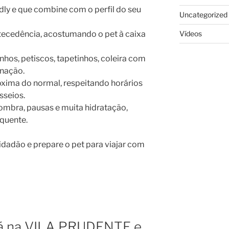
dly e que combine com o perfil do seu
Uncategorized
Vídeos
tecedência, acostumando o pet à caixa
hos, petiscos, tapetinhos, coleira com
inação.
óxima do normal, respeitando horários
sseios.
ombra, pausas e muita hidratação,
 quente.
idadão e prepare o pet para viajar com
tá na VILA PRUDENTE e