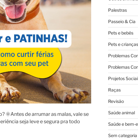
Palestras
Passeio & Cia
Pets e bebês
Pets e criança
Problemas Co
Problemas Co
Projetos Sociai
Raças
Revisão
Saúde animal
ão? 🌞Antes de arrumar as malas, vale se
eriência seja leve e segura pra todo
Saúde e bem-e
Sem categoria