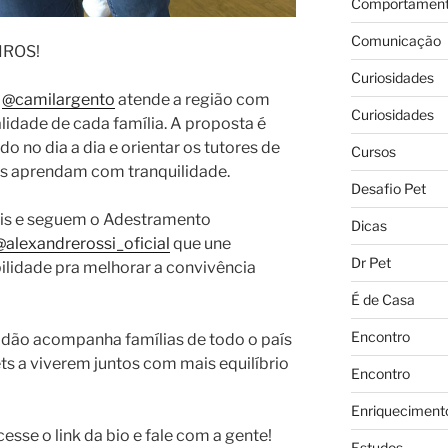
Comportament
Comunicação
IROS!
Curiosidades
o
@camilargento
atende a região com
Curiosidades
alidade de cada família. A proposta é
o no dia a dia e orientar os tutores de
Cursos
ets aprendam com tranquilidade.
Desafio Pet
ais e seguem o Adestramento
Dicas
@alexandrerossi_oficial
que une
Dr Pet
ilidade pra melhorar a convivência
É de Casa
Encontro
adão acompanha famílias de todo o país
ts a viverem juntos com mais equilíbrio
Encontro
Enriqueciment
esse o link da bio e fale com a gente!
Estudos