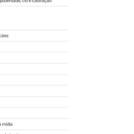
puberdade, cio e castração
cães
 mídia