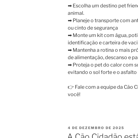
➡ Escolha um destino pet frien
animal.
➡ Planeje o transporte com an
ou cinto de segurança
➡ Monte um kit com água, potin
identificação e carteira de vac
➡ Mantenha a rotina o mais pr
de alimentação, descanso e pa
➡ Proteja o pet do calor com s
evitando o sol forte e o asfalto
👉 Fale com a equipe da Cão C
você!
4 DE DEZEMBRO DE 2025
A Cão Cidadão es