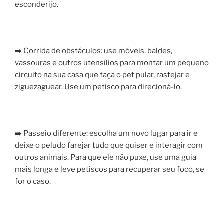
esconderijo.
⠀
➡️ Corrida de obstáculos: use móveis, baldes,
vassouras e outros utensílios para montar um pequeno
circuito na sua casa que faça o pet pular, rastejar e
ziguezaguear. Use um petisco para direcioná-lo.
⠀
➡️ Passeio diferente: escolha um novo lugar para ir e
deixe o peludo farejar tudo que quiser e interagir com
outros animais. Para que ele não puxe, use uma guia
mais longa e leve petiscos para recuperar seu foco, se
for o caso.
⠀