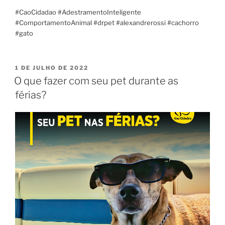
#CaoCidadao #AdestramentoInteligente
#ComportamentoAnimal #drpet #alexandrerossi #cachorro
#gato
1 DE JULHO DE 2022
O que fazer com seu pet durante as
férias?