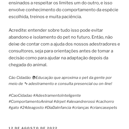
ensinados a respeitar os limites um do outro, e isso
envolve conhecimento do comportamento da espécie
escolhida, treinos e muita paciência.
Acredite: entender sobre tudo isso pode evitar
abandono e isolamento do pet no futuro. Então, não
deixe de contar com a ajuda dos nossos adestradores e
consultores, seja para orientações antes de tomar a
decisão como para ajudar na adaptação depois da
chegada do animal.
Cão Cidadão 📚Educação que aproxima o pet da gente por
meio de 🐾 adestramento e consulta presencial ou on-line!
#CaoCidadao #AdestramentoInteligente
#ComportamentoAnimal #drpet #alexandrerossi #cachorro
#gato #24deagosto #DiaDaInfancia #crianças #criancasepets
12 DE AGOSTO DE 2022