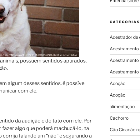
Entenda sobre 
CATEGORIAS
Adestrador de 
Adestramento
Adestramento
 animais, possuem sentidos apurados,
são.
Adestramento
 em algum desses sentidos, é possível
Adoção
omunicar com ele.
Adoção
alimentação
Cachorro
entido da audição e do tato com ele. Por
r fazer algo que poderá machucá-lo, na
Cão Cidadão na
 o corrija falando um “não” e segurando a