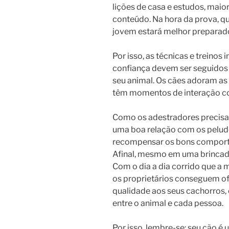
lições de casa e estudos, maio
conteúdo. Na hora da prova, q
jovem estará melhor preparad
Por isso, as técnicas e treinos
confiança devem ser seguidos 
seu animal. Os cães adoram as 
têm momentos de interação co
Como os adestradores precisa
uma boa relação com os pelud
recompensar os bons comportam
Afinal, mesmo em uma brincadei
Com o dia a dia corrido que a 
os proprietários conseguem o
qualidade aos seus cachorros, 
entre o animal e cada pessoa.
Por isso, lembre-se: seu cão é 