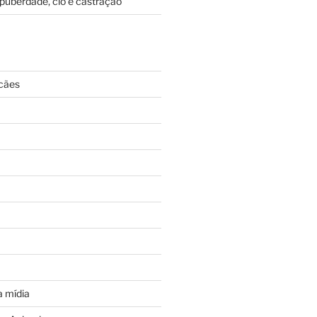
puberdade, cio e castração
cães
 mídia