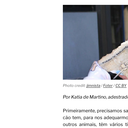
Photo credit:
jimnista
/
Foter
/
CC BY
Por Katia de Martino, adestra
Primeiramente, precisamos sab
cão tem, para nos adequarmos
outros animais, têm vários t