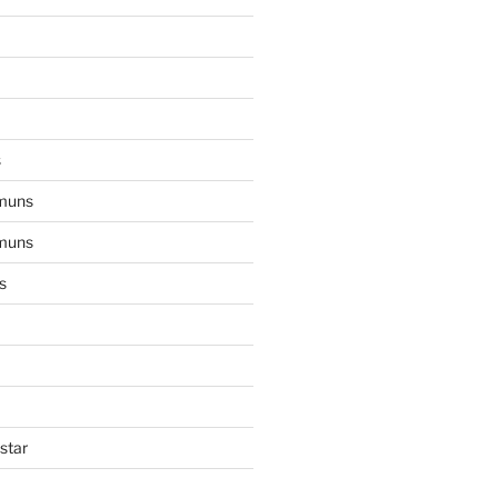
s
muns
muns
s
star