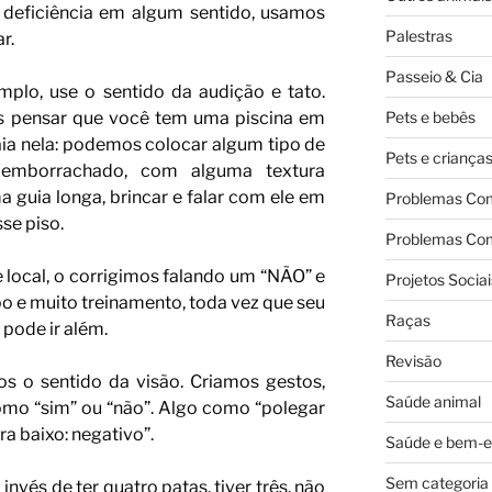
em deficiência em algum sentido, usamos
Palestras
r.
Passeio & Cia
mplo, use o sentido da audição e tato.
Pets e bebês
s pensar que você tem uma piscina em
ia nela: podemos colocar algum tipo de
Pets e criança
(emborrachado, com alguma textura
a guia longa, brincar e falar com ele em
Problemas Co
se piso.
Problemas Co
 local, o corrigimos falando um “NÃO” e
Projetos Sociai
 e muito treinamento, toda vez que seu
Raças
 pode ir além.
Revisão
s o sentido da visão. Criamos gestos,
Saúde animal
omo “sim” ou “não”. Algo como “polegar
ra baixo: negativo”.
Saúde e bem-e
Sem categoria
nvés de ter quatro patas, tiver três, não