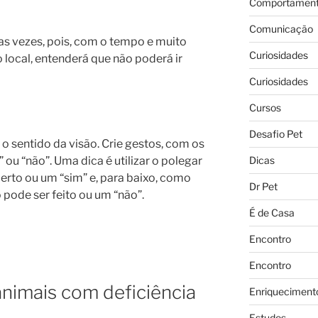
Comportament
Comunicação
as vezes, pois, com o tempo e muito
Curiosidades
no local, entenderá que não poderá ir
Curiosidades
Cursos
Desafio Pet
 o sentido da visão. Crie gestos, com os
Dicas
ou “não”. Uma dica é utilizar o polegar
erto ou um “sim” e, para baixo, como
Dr Pet
pode ser feito ou um “não”.
É de Casa
Encontro
Encontro
nimais com deficiência
Enriqueciment
Estudos