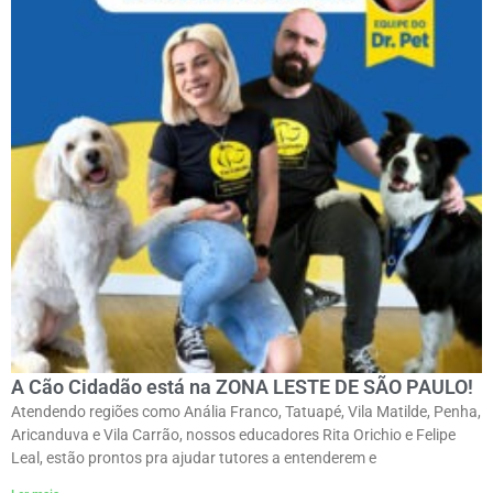
A Cão Cidadão está na ZONA LESTE DE SÃO PAULO!
Atendendo regiões como Anália Franco, Tatuapé, Vila Matilde, Penha,
Aricanduva e Vila Carrão, nossos educadores Rita Orichio e Felipe
Leal, estão prontos pra ajudar tutores a entenderem e