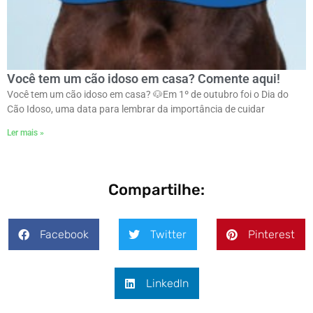
Você tem um cão idoso em casa? Comente aqui!
Você tem um cão idoso em casa? 🐶ㅤEm 1º de outubro foi o Dia do
Cão Idoso, uma data para lembrar da importância de cuidar
Ler mais »
Compartilhe:
Facebook
Twitter
Pinterest
LinkedIn