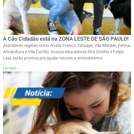
A Cão Cidadão está na ZONA LESTE DE SÃO PAULO!
Atendendo regiões como Anália Franco, Tatuapé, Vila Matilde, Penha,
Aricanduva e Vila Carrão, nossos educadores Rita Orichio e Felipe
Leal, estão prontos pra ajudar tutores a entenderem e
Ler mais »