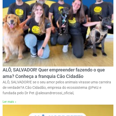
ALÔ, SALVADOR! Quer empreender fazendo o que
ama? Conheça a franquia Cão Cidadão
ALÔ, SALVADOR!E se o seu amor pelos animais virasse uma carreira
de verdade?ㅤA Cão Cidadão, empresa do ecossistema @Petz e
fundada pelo Dr Pet @alexandrerossi_oficial,
Ler mais »