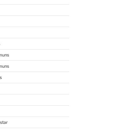
s
muns
muns
s
star