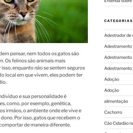
Entenda sobre 
CATEGORIAS
Adestrador de 
Adestramento
dem pensar, nem todos os gatos são
Adestramento
m. Os felinos são animais mais
r isso, enquanto não se sentem seguros
Adestramento
 do local em que vivem, eles podem ter
Adoção
io.
Adoção
ndivíduo e sua personalidade é
alimentação
res, como, por exemplo, genética,
s irmãos, o ambiente onde ele vive e
Cachorro
 dono. Por isso, gatos que recebem o
Cão Cidadão na
omportar de maneira diferente.