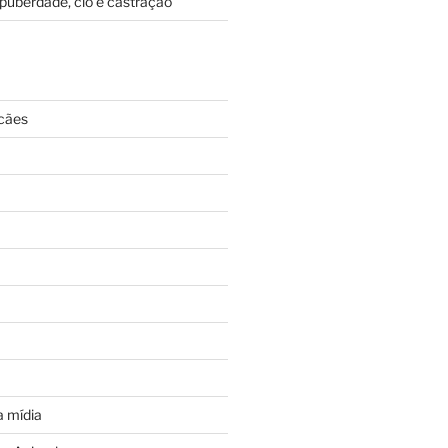
puberdade, cio e castração
cães
 mídia