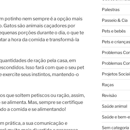
Palestras
 um potinho nem sempre é a opção mais
Passeio & Cia
no. Gatos são animais caçadores por
Pets e bebês
uenas porções durante o dia, o que te
tar a hora da comida e transformá-la
Pets e criança
Problemas Co
quantidades de ração pela casa, em
Problemas Co
escondidos. Isso fará com que o seu pet
Projetos Sociai
e exercite seus instintos, mantendo-o
Raças
dos que soltem petiscos ou ração, assim,
Revisão
 se alimenta. Mas, sempre se certifique
Saúde animal
ndo a comida e se alimentando!
Saúde e bem-e
m prática, a sua comunicação e
Sem categoria