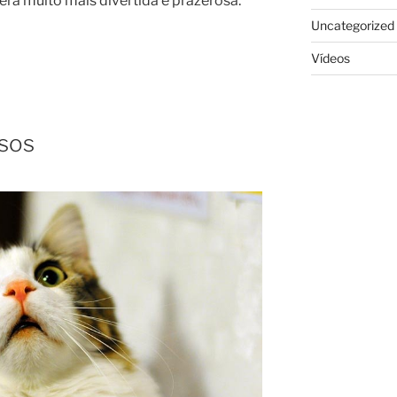
rá muito mais divertida e prazerosa.
Uncategorized
Vídeos
osos