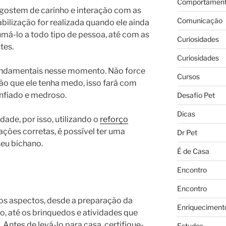
Comportament
o gostem de carinho e interação com as
Comunicação
abilização for realizada quando ele ainda
tumá-lo a todo tipo de pessoa, até com as
Curiosidades
tes.
Curiosidades
fundamentais nesse momento. Não force
Cursos
ão que ele tenha medo, isso fará com
onfiado e medroso.
Desafio Pet
Dicas
ade, por isso, utilizando o
reforço
ações corretas, é possível ter uma
Dr Pet
eu bichano.
É de Casa
Encontro
Encontro
os aspectos, desde a preparação da
Enriqueciment
, até os brinquedos e atividades que
 Antes de levá-lo para casa, certifique-
Estudos