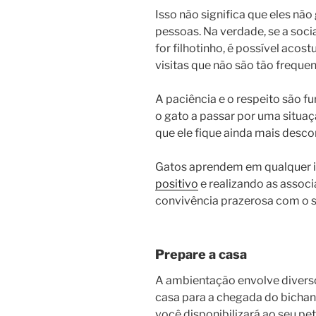
Isso não significa que eles nã
pessoas. Na verdade, se a soci
for filhotinho, é possível acos
visitas que não são tão frequen
A paciência e o respeito são 
o gato a passar por uma situaç
que ele fique ainda mais desc
Gatos aprendem em qualquer id
positivo
e realizando as associ
convivência prazerosa com o s
Prepare a casa
A ambientação envolve divers
casa para a chegada do bichano
você disponibilizará ao seu pet.