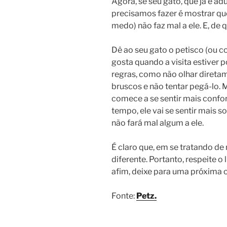
Agora, se seu gato, que já é ad
precisamos fazer é mostrar que 
medo) não faz mal a ele. E, de
Dê ao seu gato o petisco (ou c
gosta quando a visita estiver p
regras, como não olhar direta
bruscos e não tentar pegá-lo. 
comece a se sentir mais confor
tempo, ele vai se sentir mais s
não fará mal algum a ele.
É claro que, em se tratando d
diferente. Portanto, respeite o 
afim, deixe para uma próxima 
Fonte:
Petz.