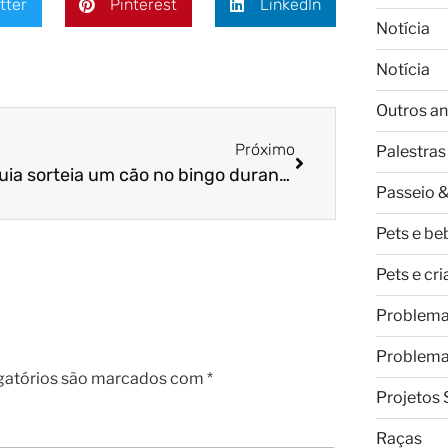
tter
Pinterest
LinkedIn
Notícia
Notícia
Outros an
Próximo
Palestras
Paróquia sorteia um cão no bingo durante quermesse
Passeio &
Pets e be
Pets e cr
Problem
Problem
gatórios são marcados com
*
Projetos 
Raças