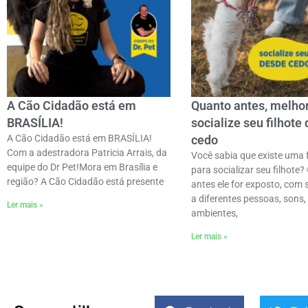
A Cão Cidadão está em
Quanto antes, melhor
BRASÍLIA!
socialize seu filhote
A Cão Cidadão está em BRASÍLIA!
cedo
Com a adestradora Patricia Arrais, da
Você sabia que existe uma f
equipe do Dr Pet!ㅤMora em Brasília e
para socializar seu filhote?
região? A Cão Cidadão está presente
antes ele for exposto, com
a diferentes pessoas, sons,
Ler mais »
ambientes,
Ler mais »