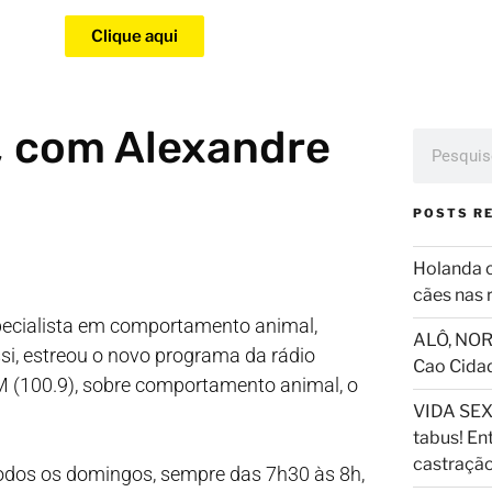
Clique aqui
n, com Alexandre
POSTS R
Holanda 
cães nas 
specialista em comportamento animal,
ALÔ, NOR
si, estreou o novo programa da rádio
Cao Cida
 (100.9), sobre comportamento animal, o
VIDA SEX
tabus! En
castraçã
odos os domingos, sempre das 7h30 às 8h,