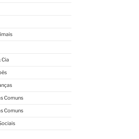
imais
 Cia
bês
ianças
as Comuns
as Comuns
Sociais