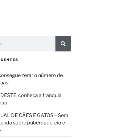
ECENTES
consegue zerar o número de
ruas!
DESTE, conheça a franquia
dão!
UAL DE CÃES E GATOS – Sem
tenda sobre puberdade, cio e
o