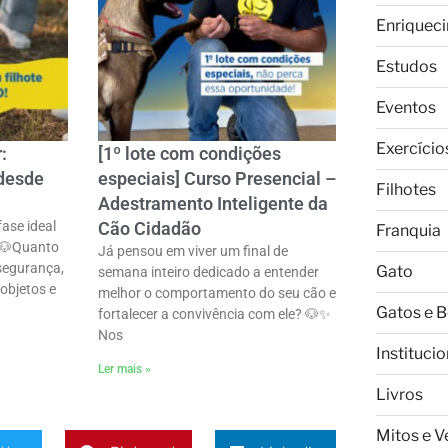
Enriquec
Estudos
Eventos
Exercício
:
[1º lote com condições
 desde
especiais] Curso Presencial –
Filhotes
Adestramento Inteligente da
ase ideal
Cão Cidadão
Franquia
 🐶ㅤQuanto
Já pensou em viver um final de
 segurança,
Gato
semana inteiro dedicado a entender
 objetos e
melhor o comportamento do seu cão e
Gatos e 
fortalecer a convivência com ele? 🐶✨ㅤ
Nos
Institucio
Ler mais »
Livros
Mitos e 