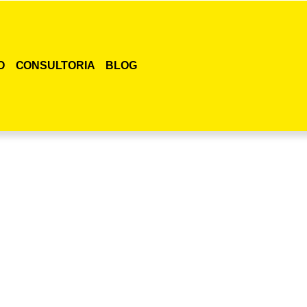
O
CONSULTORIA
BLOG
smo o curso para adestramento de gatos!