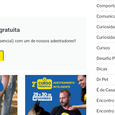
Comport
Comunic
Curiosid
gratuita
Curiosid
esencial) com um de nossos adestradores!!
Cursos
Desafio P
Dicas
Dr Pet
É de Casa
Encontro
Encontro