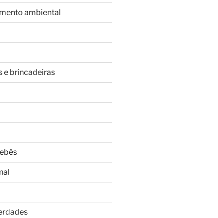
imento ambiental
s e brincadeiras
Bebês
nal
Verdades