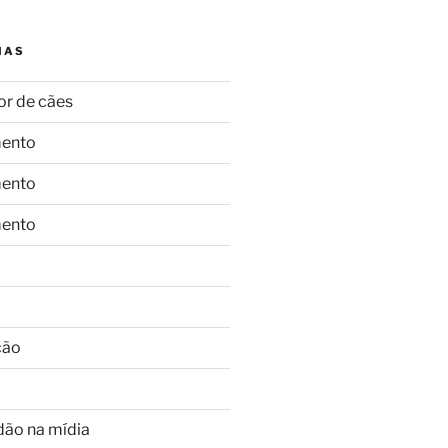
IAS
or de cães
ento
ento
ento
ção
dão na mídia