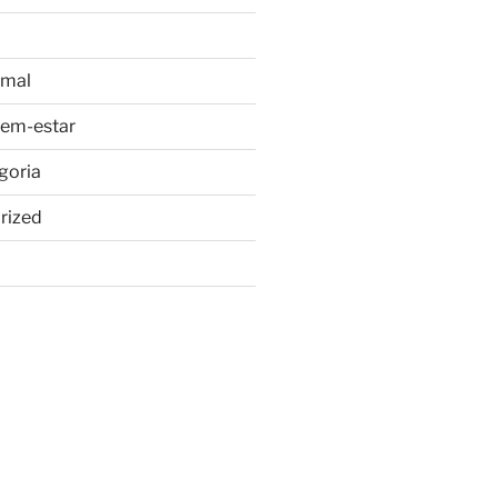
imal
bem-estar
goria
rized