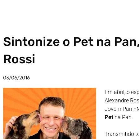
Sintonize o Pet na Pa
Rossi
03/06/2016
Em abril, o e
Alexandre Ros
Jovem Pan FM
Pet
na Pan.
Transmitido t