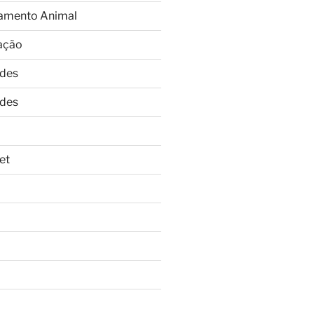
amento Animal
ação
ades
ades
et