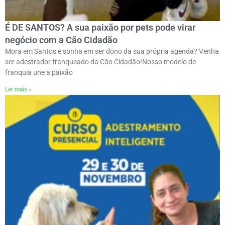
É DE SANTOS? A sua paixão por pets pode virar
negócio com a Cão Cidadão
Mora em Santos e sonha em ser dono da sua própria agenda? Venha
ser adestrador franqueado da Cão Cidadão!ㅤNosso modelo de
franquia une a paixão
Ler mais »