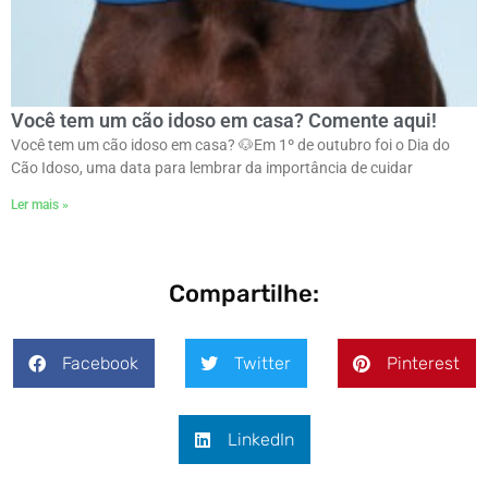
Você tem um cão idoso em casa? Comente aqui!
Você tem um cão idoso em casa? 🐶ㅤEm 1º de outubro foi o Dia do
Cão Idoso, uma data para lembrar da importância de cuidar
Ler mais »
Compartilhe:
Facebook
Twitter
Pinterest
LinkedIn