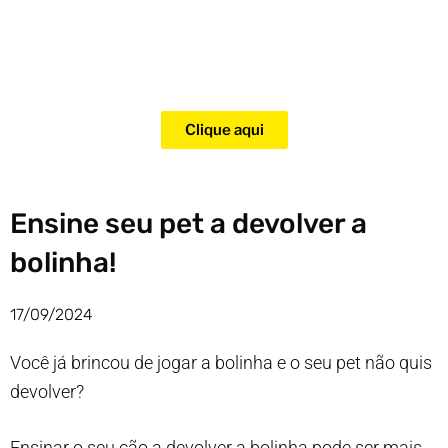
Adquira agora mesmo o curso
para adestramento de gatos!
Clique aqui
Ensine seu pet a devolver a
bolinha!
17/09/2024
Você já brincou de jogar a bolinha e o seu pet não quis
devolver?
Ensinar o seu cão a devolver a bolinha pode ser mais