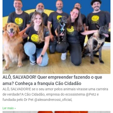
ALÔ, SALVADOR! Quer empreender fazendo o que
ama? Conheça a franquia Cão Cidadão
ALÔ, SALVADOR!E se o seu amor pelos animais virasse uma carreira
de verdade?ㅤA Cão Cidadão, empresa do ecossistema @Petz e
fundada pelo Dr Pet @alexandrerossi_oficial,
Ler mais »