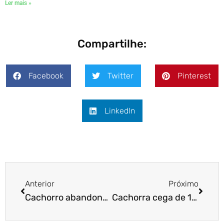
Ler mais »
Compartilhe:
Facebook
Twitter
Pinterest
LinkedIn
Anterior
Próximo
Cachorro abandonado “escolhe” casa pra morar e adota tutora
Cachorra cega de 18 anos é entregue a abrigo dos EUA, mas encontra uma nova família