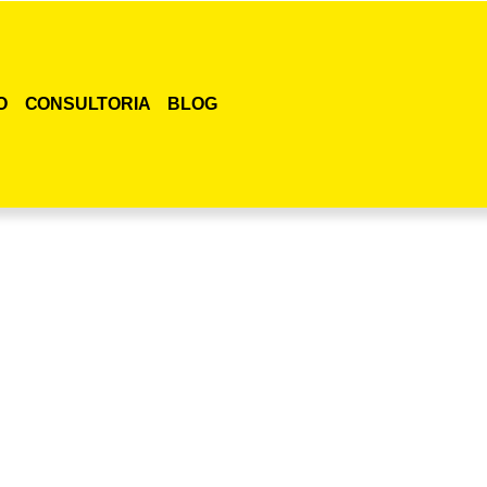
O
CONSULTORIA
BLOG
smo o curso para adestramento de gatos!