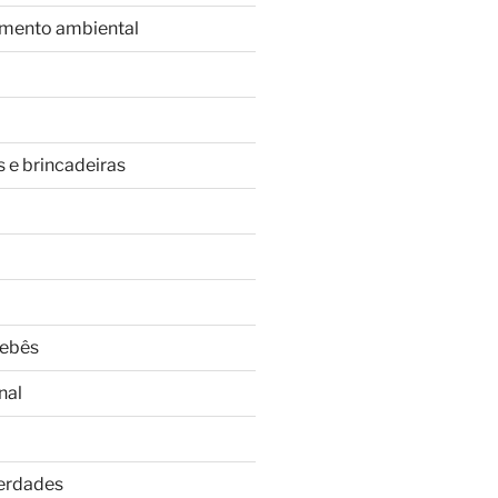
imento ambiental
s e brincadeiras
Bebês
nal
Verdades