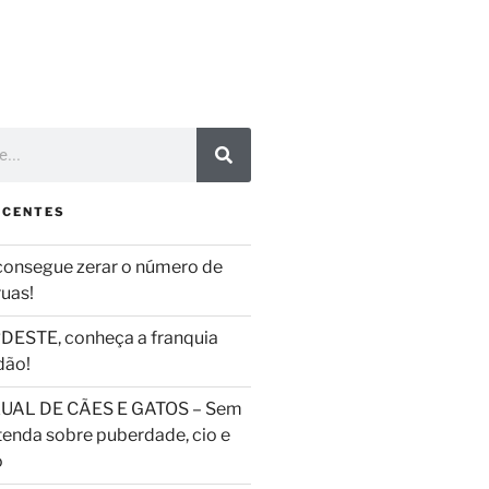
ECENTES
consegue zerar o número de
ruas!
DESTE, conheça a franquia
dão!
UAL DE CÃES E GATOS – Sem
tenda sobre puberdade, cio e
o