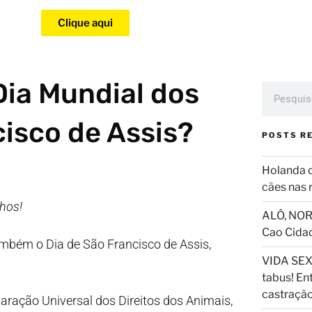
Clique aqui
Dia Mundial dos
isco de Assis?
POSTS R
Holanda 
cães nas 
chos!
ALÔ, NOR
Cao Cida
mbém o Dia de São Francisco de Assis,
VIDA SEX
.
tabus! En
castraçã
laração Universal dos Direitos dos Animais,