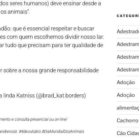
 (dos seres humanos) deve ensinar desde a
 os animais”.
CATEGOR
ão: que é essencial respeitar e buscar
Adestrad
ies com quem escolhemos dividir nosso lar.
Adestram
 tudo que precisam para ter qualidade de
Adestram
Adestram
tir sobre a nossa grande responsabilidade
Adoção
 linda Katniss (@brad_kat.borders)
Adoção
alimenta
ento e consulta presencial ou on-line!
Cachorro
andrerossi #4deoutubro #DiaMundialDosAnimais
Cão Cida