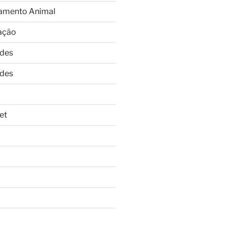
amento Animal
ação
ades
ades
et