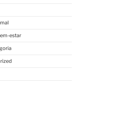
imal
bem-estar
goria
rized