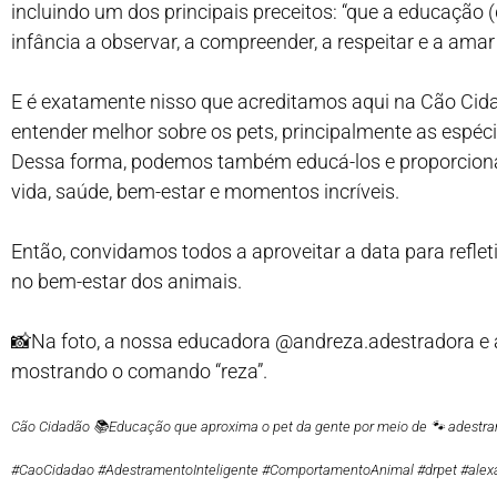
incluindo um dos principais preceitos: “que a educação
infância a observar, a compreender, a respeitar e a amar
E é exatamente nisso que acreditamos aqui na Cão Cidad
entender melhor sobre os pets, principalmente as espéc
Dessa forma, podemos também educá-los e proporcionar
vida, saúde, bem-estar e momentos incríveis.
Então, convidamos todos a aproveitar a data para refle
no bem-estar dos animais.
📸Na foto, a nossa educadora @andreza.adestradora e a
mostrando o comando “reza”.
Cão Cidadão 📚Educação que aproxima o pet da gente por meio de 🐾 adestram
#CaoCidadao #AdestramentoInteligente #ComportamentoAnimal #drpet #alex