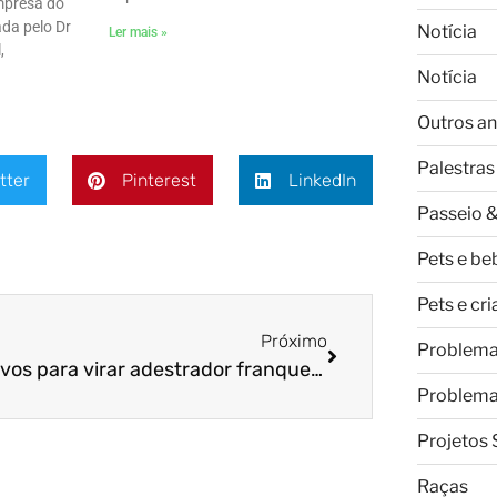
mpresa do
da pelo Dr
Notícia
Ler mais »
,
Notícia
Outros an
Palestras
tter
Pinterest
LinkedIn
Passeio &
Pets e be
Pets e cr
Próximo
Problem
5 motivos para virar adestrador franqueado da Cão Cidadão
Problem
Projetos 
Raças