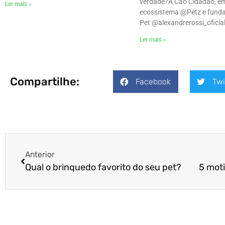
verdade?ㅤA Cão Cidadão, e
Ler mais »
ecossistema @Petz e funda
Pet @alexandrerossi_oficial
Ler mais »
Compartilhe:
Facebook
Twi
Anterior
Qual o brinquedo favorito do seu pet?