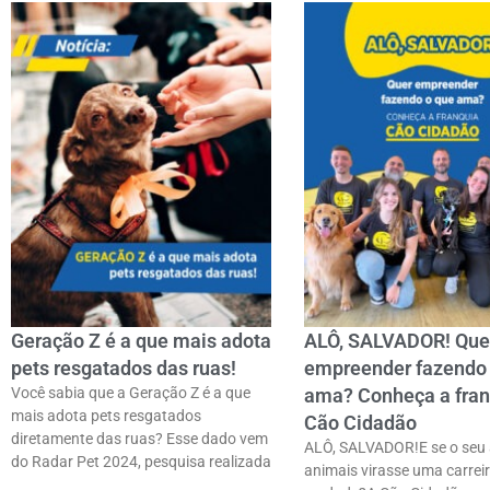
Geração Z é a que mais adota
ALÔ, SALVADOR! Que
pets resgatados das ruas!
empreender fazendo
Você sabia que a Geração Z é a que
ama? Conheça a fran
mais adota pets resgatados
Cão Cidadão
diretamente das ruas? Esse dado vem
ALÔ, SALVADOR!E se o seu 
do Radar Pet 2024, pesquisa realizada
animais virasse uma carrei