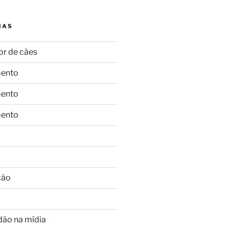
IAS
or de cães
ento
ento
ento
ção
dão na mídia