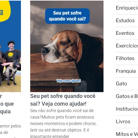
Enriquec
Estudos
Eventos
Exercício
Filhotes
Franquia
Gato
r
Seu pet sofre quando você
Gatos e 
 o que
sai? Veja como ajudar!
Institucio
quia
Seu cão sofre quando você sai de
casa?ㅤMuitos pets ficam ansiosos
Livros
nesses momentos e podem chorar,
amor pelos
latir ou até destruir objetos. E é
ra de
Mitos e 
importante entender