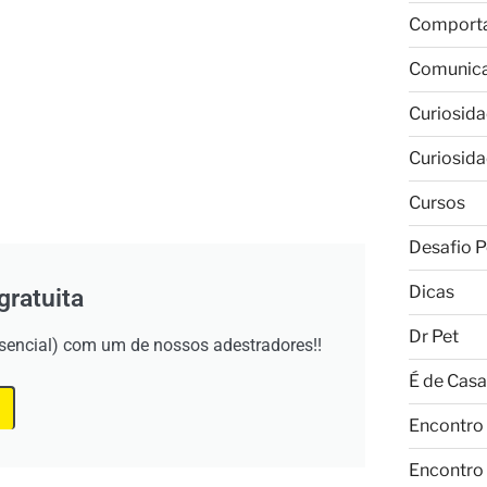
Comport
Comunic
Curiosid
Curiosid
Cursos
Desafio P
Dicas
gratuita
Dr Pet
esencial) com um de nossos adestradores!!
É de Casa
Encontro
Encontro