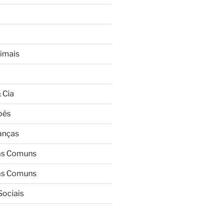
imais
 Cia
bês
ianças
as Comuns
as Comuns
Sociais