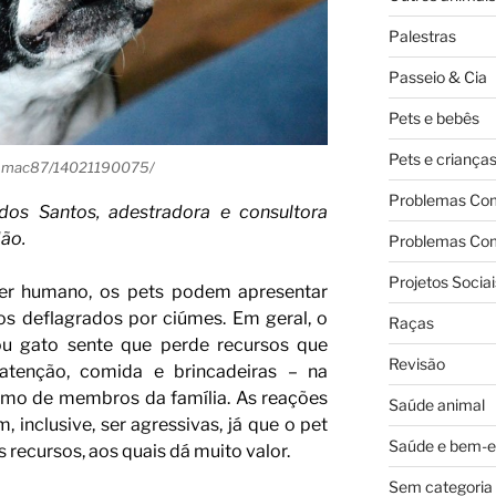
Palestras
Passeio & Cia
Pets e bebês
Pets e criança
hanmac87/14021190075/
Problemas Co
dos Santos, adestradora e consultora
dão.
Problemas Co
Projetos Sociai
r humano, os pets podem apresentar
 deflagrados por ciúmes. Em geral, o
Raças
u gato sente que perde recursos que
Revisão
atenção, comida e brincadeiras – na
smo de membros da família. As reações
Saúde animal
inclusive, ser agressivas, já que o pet
Saúde e bem-e
 recursos, aos quais dá muito valor.
Sem categoria