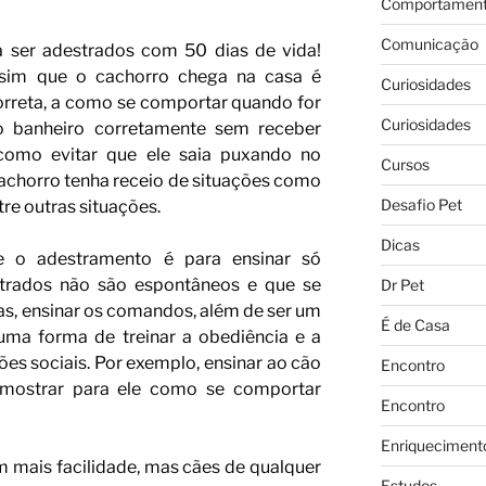
Comportament
Comunicação
 ser adestrados com 50 dias de vida!
ssim que o cachorro chega na casa é
Curiosidades
correta, a como se comportar quando for
Curiosidades
 o banheiro corretamente sem receber
 como evitar que ele saia puxando no
Cursos
 cachorro tenha receio de situações como
Desafio Pet
tre outras situações.
Dicas
 o adestramento é para ensinar só
rados não são espontâneos e que se
Dr Pet
, ensinar os comandos, além de ser um
É de Casa
 uma forma de treinar a obediência e a
s sociais. Por exemplo, ensinar ao cão
Encontro
 mostrar para ele como se comportar
Encontro
Enriqueciment
m mais facilidade, mas cães de qualquer
Estudos