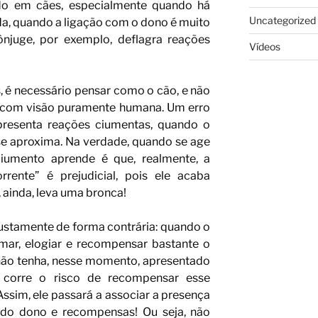
o em cães, especialmente quando há
Uncategorized
da, quando a ligação com o dono é muito
ônjuge, por exemplo, deflagra reações
Vídeos
, é necessário pensar como o cão, e não
 com visão puramente humana. Um erro
resenta reações ciumentas, quando o
se aproxima. Na verdade, quando se age
iumento aprende é que, realmente, a
rente” é prejudicial, pois ele acaba
 ainda, leva uma bronca!
r justamente de forma contrária: quando o
mar, elogiar e recompensar bastante o
não tenha, nesse momento, apresentado
e corre o risco de recompensar esse
sim, ele passará a associar a presença
 do dono e recompensas! Ou seja, não