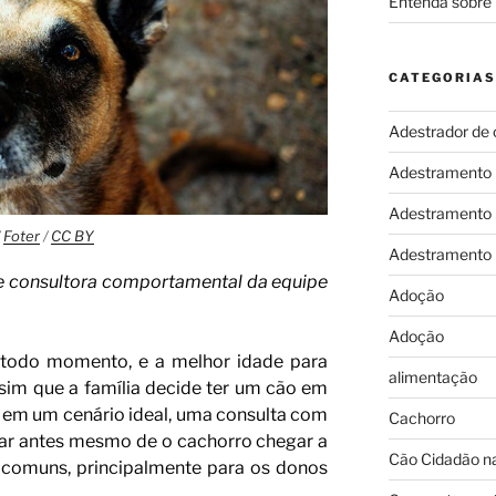
Entenda sobre 
CATEGORIAS
Adestrador de 
Adestramento
Adestramento
/
Foter
/
CC BY
Adestramento
 e consultora comportamental da equipe
Adoção
Adoção
 todo momento, e a melhor idade para
alimentação
im que a família decide ter um cão em
 em um cenário ideal, uma consulta com
Cachorro
ar antes mesmo de o cachorro chegar a
Cão Cidadão na
s comuns, principalmente para os donos