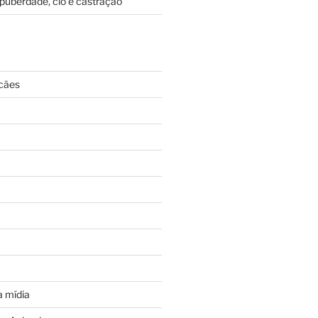
puberdade, cio e castração
cães
 mídia