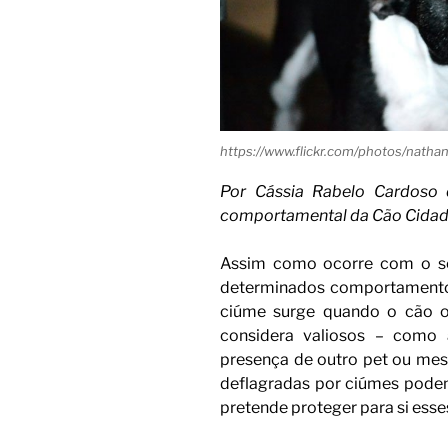
https://www.flickr.com/photos/nat
Por Cássia Rabelo Cardoso 
comportamental da Cão Cida
Assim como ocorre com o se
determinados comportamentos
ciúme surge quando o cão o
considera valiosos – como 
presença de outro pet ou me
deflagradas por ciúmes podem, 
pretende proteger para si esses