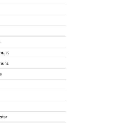
s
muns
muns
s
star