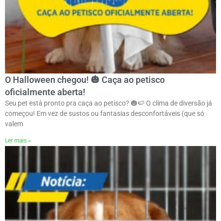
O Halloween chegou! 🎃 Caça ao petisco
oficialmente aberta!
Seu pet está pronto pra caça ao petisco? 🎃🍉 O clima de diversão já
começou! Em vez de sustos ou fantasias desconfortáveis (que só
valem
Ler mais »