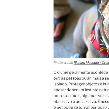
Photo credit:
Richard Masoner / Cycle
O ciúme geralmente acontece 
outras pessoas ou animais a s
isolado. Proteger objetos e h
apesar de ser um instinto natu
outros animais, algumas veze
obsessivo e possessivo. É ness
o pet pode se tornar perigoso 