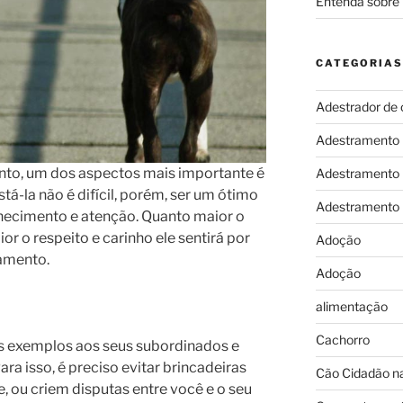
Entenda sobre 
CATEGORIAS
Adestrador de 
Adestramento
nto, um dos aspectos mais importante é
Adestramento
tá-la não é difícil, porém, ser um ótimo
Adestramento
hecimento e atenção. Quanto maior o
ior o respeito e carinho ele sentirá por
Adoção
ramento.
Adoção
alimentação
Cachorro
ns exemplos aos seus subordinados e
ara isso, é preciso evitar brincadeiras
Cão Cidadão na
, ou criem disputas entre você e o seu