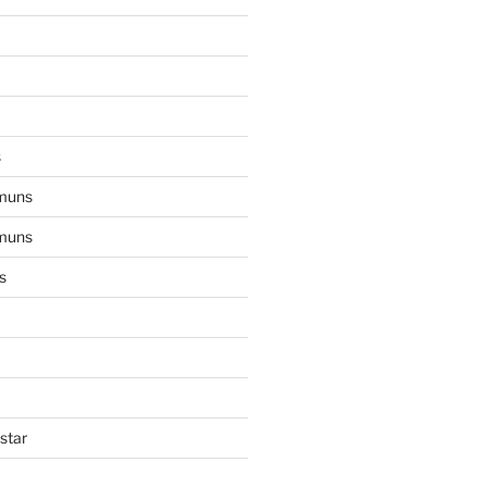
s
muns
muns
s
star