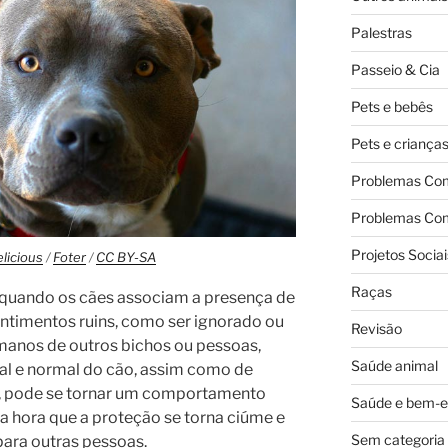
Palestras
Passeio & Cia
Pets e bebês
Pets e criança
Problemas Co
Problemas Co
Projetos Sociai
licious
/
Foter
/
CC BY-SA
Raças
quando os cães associam a presença de
entimentos ruins, como ser ignorado ou
Revisão
umanos de outros bichos ou pessoas,
Saúde animal
ral e normal do cão, assim como de
s, pode se tornar um comportamento
Saúde e bem-e
a hora que a proteção se torna ciúme e
Sem categoria
para outras pessoas.