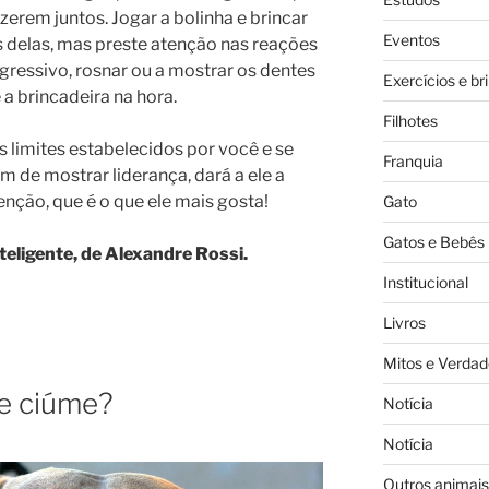
zerem juntos. Jogar a bolinha e brincar
Eventos
 delas, mas preste atenção nas reações
agressivo, rosnar ou a mostrar os dentes
Exercícios e br
 a brincadeira na hora.
Filhotes
os limites estabelecidos por você e se
Franquia
m de mostrar liderança, dará a ele a
nção, que é o que ele mais gosta!
Gato
Gatos e Bebês
eligente, de Alexandre Rossi.
Institucional
Livros
Mitos e Verdad
te ciúme?
Notícia
Notícia
Outros animais