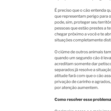
É preciso que o cão entenda q
que representam perigo para o 
pode, sim, proteger seu territó
pessoas que estão prestes a te
chegar próximo a você e te abr
situações completamente disti
O ciúme de outros animais ta
quando um segundo cão é leva
acreditam somente dar petisco
separados já resolve a situaçã
atitude fará com que o cão as
privação de carinho e agrados, 
por atenção aumentem.
Como resolver esse problem