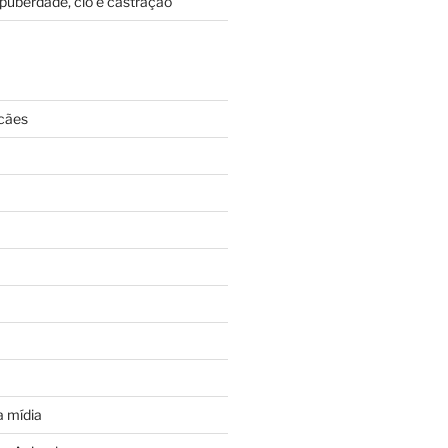
puberdade, cio e castração
cães
 mídia