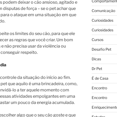
Comportament
s podem deixar o cão ansioso, agitado e
m disputas de força – se o pet achar que
Comunicação
r para o ataque em uma situação em que
Curiosidades
do.
Curiosidades
peite os limites do seu cão, para que ele
Cursos
ecer as regras que você criar. Um bom
 e não precisa usar da violência ou
Desafio Pet
 conseguir respeito.
Dicas
 dia
Dr Pet
ontrole da situação do início ao fim.
É de Casa
pet que aquilo é uma brincadeira, como,
Encontro
onvidá-lo a ter aquele momento com
r essas atividades empolgantes em uma
Encontro
 gastar um pouco da energia acumulada.
Enriqueciment
escolher algo que o seu cão goste e que
Estudos