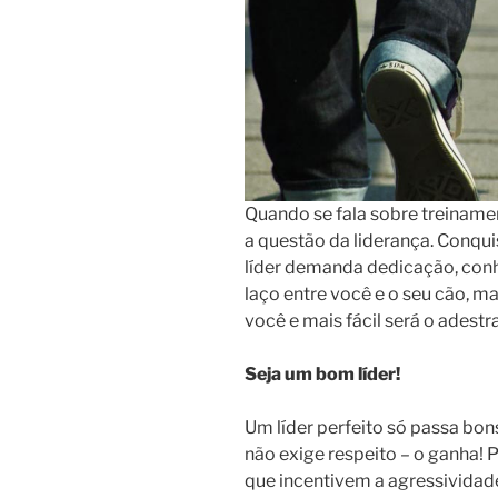
Quando se fala sobre treiname
a questão da liderança. Conquis
líder demanda dedicação, con
laço entre você e o seu cão, ma
você e mais fácil será o adest
Seja um bom líder!
Um líder perfeito só passa bo
não exige respeito – o ganha! P
que incentivem a agressividade