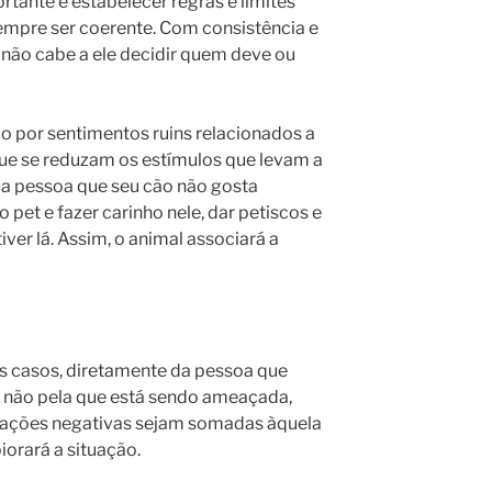
rtante é estabelecer regras e limites
sempre ser coerente. Com consistência e
 não cabe a ele decidir quem deve ou
 por sentimentos ruins relacionados a
que se reduzam os estímulos que levam a
 pessoa que seu cão não gosta
 pet e fazer carinho nele, dar petiscos e
ver lá. Assim, o animal associará a
os casos, diretamente da pessoa que
, não pela que está sendo ameaçada,
elações negativas sejam somadas àquela
iorará a situação.