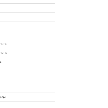
s
muns
muns
s
star