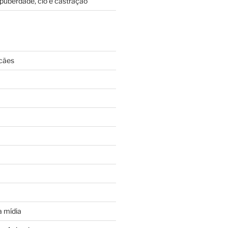
puberdade, cio e castração
cães
 mídia