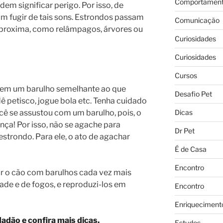
Comportament
dem significar perigo. Por isso, de
am fugir de tais sons. Estrondos passam
Comunicação
 aproxima, como relâmpagos, árvores ou
Curiosidades
Curiosidades
Cursos
rem um barulho semelhante ao que
Desafio Pet
 petisco, jogue bola etc. Tenha cuidado
Dicas
ê se assustou com um barulho, pois, o
nça! Por isso, não se agache para
Dr Pet
strondo. Para ele, o ato de agachar
É de Casa
Encontro
 o cão com barulhos cada vez mais
ade e de fogos, e reproduzi-los em
Encontro
Enriqueciment
dadão e confira mais dicas.
Estudos