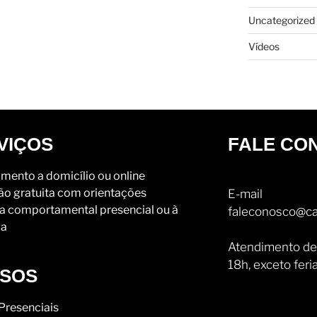
Uncategorized
Vídeos
VIÇOS
FALE CO
mento a domicílio ou online
ão gratuita com orientações
E-mail
a comportamental presencial ou à
faleconosco@ca
ia
Atendimento de
18h, exceto feri
SOS
Presenciais