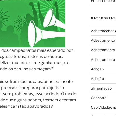
Entenda sobre 
CATEGORIAS
Adestrador de 
Adestramento
Adestramento
 um dos campeonatos mais esperado por
egrias de uns, tristezas de outros.
Adestramento
elizes quando o time ganha, mas, e o
quando os barulhos começam?
Adoção
Adoção
is sofrem são os cães, principalmente
 preciso se preparar para ajudar o
alimentação
ar, sem problemas, esse período. O medo
Cachorro
ande que alguns babam, tremem e tentam
e eles ficam tão apavorados?
Cão Cidadão na