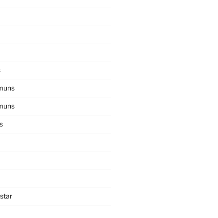
s
muns
muns
s
star