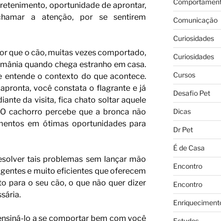
Comportament
retenimento, oportunidade de aprontar,
hamar a atenção, por se sentirem
Comunicação
Curiosidades
r que o cão, muitas vezes comportado,
Curiosidades
smânia quando chega estranho em casa.
Cursos
e entende o contexto do que acontece.
apronta, você constata o flagrante e já
Desafio Pet
ante da visita, fica chato soltar aquele
Dicas
! O cachorro percebe que a bronca não
entos em ótimas oportunidades para
Dr Pet
É de Casa
solver tais problemas sem lançar mão
Encontro
igentes e muito eficientes que oferecem
o para o seu cão, o que não quer dizer
Encontro
sária.
Enriqueciment
 ensiná-lo a se comportar bem com você
Estudos