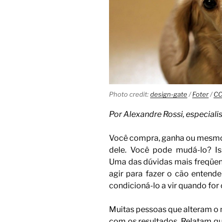
Photo credit:
design-gate
/
Foter
/
CC
Por Alexandre Rossi, especial
Você compra, ganha ou mesmo
dele. Você pode mudá-lo? I
Uma das dúvidas mais freqüen
agir para fazer o cão enten
condicioná-lo a vir quando fo
Muitas pessoas que alteram o
com os resultados. Relatam qu