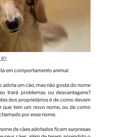
 BY
ista em comportamento animal.
 adota um cão, mas não gosta do nome
sso trará problemas ou desvantagens?
tes dos proprietários é de como devem
der que tem um novo nome, ou de como
r chamado por esse nome.
 nome de cães adotados ficam surpresas
e seus cães, além de terem aprendido o