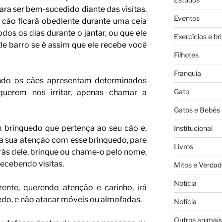
ra ser bem-sucedido diante das visitas.
Eventos
 cão ficará obediente durante uma ceia
odos os dias durante o jantar, ou que ele
Exercícios e br
s de barro se é assim que ele recebe você
Filhotes
Franquia
ndo os cães apresentam determinados
Gato
uerem nos irritar, apenas chamar a
Gatos e Bebês
 brinquedo que pertença ao seu cão e,
Institucional
a sua atenção com esse brinquedo, pare
Livros
trás dele, brinque ou chame-o pelo nome,
recebendo visitas.
Mitos e Verdad
Notícia
rente, querendo atenção e carinho, irá
uedo, e não atacar móveis ou almofadas.
Notícia
Outros animais