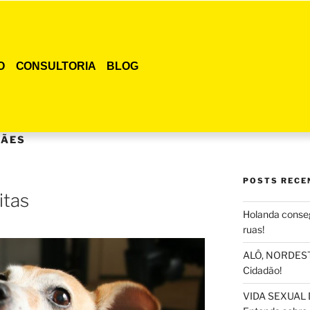
O
CONSULTORIA
BLOG
CÃES
POSTS RECE
itas
Holanda conseg
ruas!
ALÔ, NORDESTE
Cidadão!
VIDA SEXUAL 