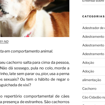
Entenda sobre 
CATEGORIAS
Adestrador de 
Adestramento
BY-ND
Adestramento
ista em comportamento animal.
Adestramento
seu cachorro salta para cima da pessoa,
Adoção
 Não dá sossego, pula no colo, morde a
Adoção
nho, late sem parar ou, pior, usa a perna
s sexuais? Ou tem o hábito de regar o
alimentação
sguichada de xixi?
Cachorro
do repertório comportamental de cães
Cão Cidadão na
 presença de estranhos. São cachorros