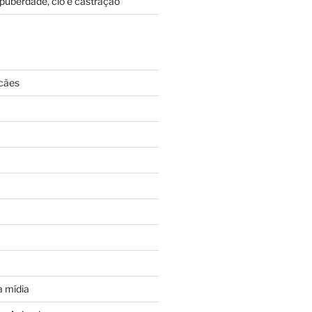
puberdade, cio e castração
cães
 mídia