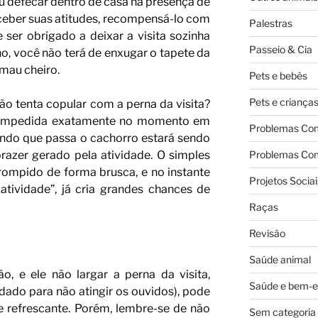
u defecar dentro de casa na presença de
erceber suas atitudes, recompensá-lo com
Palestras
 ser obrigado a deixar a visita sozinha
Passeio & Cia
o, você não terá de enxugar o tapete da
 mau cheiro.
Pets e bebês
Pets e criança
ão tenta copular com a perna da visita?
r impedida exatamente no momento em
Problemas Co
ndo que passa o cachorro estará sendo
Problemas Co
azer gerado pela atividade. O simples
rrompido de forma brusca, e no instante
Projetos Sociai
atividade”, já cria grandes chances de
Raças
Revisão
Saúde animal
o, e ele não largar a perna da visita,
Saúde e bem-e
idado para não atingir os ouvidos), pode
e refrescante. Porém, lembre-se de não
Sem categoria