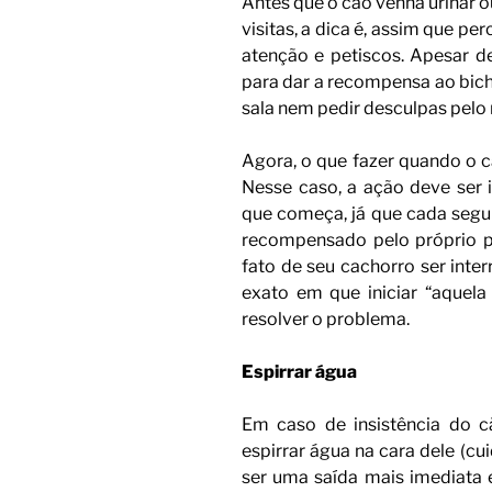
Antes que o cão venha urinar o
visitas, a dica é, assim que p
atenção e petiscos. Apesar de
para dar a recompensa ao bich
sala nem pedir desculpas pelo
Agora, o que fazer quando o c
Nesse caso, a ação deve se
que começa, já que cada segu
recompensado pelo próprio pr
fato de seu cachorro ser inte
exato em que iniciar “aquela 
resolver o problema.
Espirrar água
Em caso de insistência do cã
espirrar água na cara dele (cu
ser uma saída mais imediata 