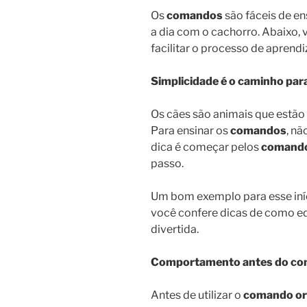
Os
comandos
são fáceis de en
a dia com o cachorro. Abaixo,
facilitar o processo de aprend
Simplicidade é o caminho par
Os cães são animais que estã
Para ensinar os
comandos
, n
dica é começar pelos
comand
passo.
Um bom exemplo para esse iní
você confere dicas de como edu
divertida.
Comportamento antes do c
Antes de utilizar o
comando or