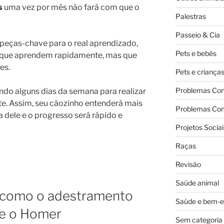
s
uma vez por mês não fará com que o
Palestras
Passeio & Cia
 peças-chave para o real aprendizado,
Pets e bebês
s que aprendem rapidamente, mas que
es.
Pets e criança
Problemas Co
do alguns dias da semana para realizar
te. Assim, seu cãozinho entenderá mais
Problemas Co
 dele e o progresso será rápido e
Projetos Sociai
Raças
Revisão
Saúde animal
: como o adestramento
Saúde e bem-e
 e o Homer
Sem categoria