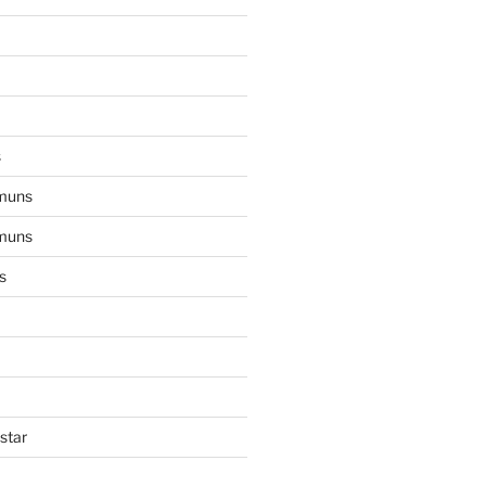
s
muns
muns
s
star