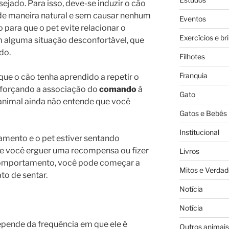
jado. Para isso, deve-se induzir o cão
 de maneira natural e sem causar nenhum
Eventos
o para que o pet evite relacionar o
Exercícios e br
alguma situação desconfortável, que
do.
Filhotes
Franquia
que o cão tenha aprendido a repetir o
orçando a associação do
comando
à
Gato
 animal ainda não entende que você
Gatos e Bebês
Institucional
mento e o pet estiver sentando
ue você erguer uma recompensa ou fizer
Livros
comportamento, você pode começar a
Mitos e Verdad
to de sentar.
Notícia
Notícia
pende da frequência em que ele é
Outros animais