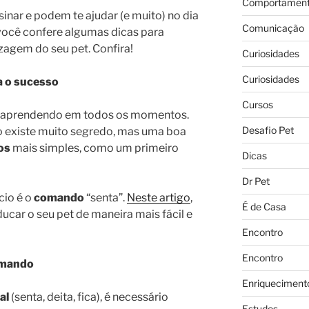
Comportament
sinar e podem te ajudar (e muito) no dia
Comunicação
 você confere algumas dicas para
izagem do seu pet. Confira!
Curiosidades
Curiosidades
a o sucesso
Cursos
o aprendendo em todos os momentos.
Desafio Pet
ão existe muito segredo, mas uma boa
os
mais simples, como um primeiro
Dicas
Dr Pet
cio é o
comando
“senta”.
Neste artigo
,
É de Casa
car o seu pet de maneira mais fácil e
Encontro
Encontro
omando
Enriqueciment
al
(senta, deita, fica), é necessário
Estudos