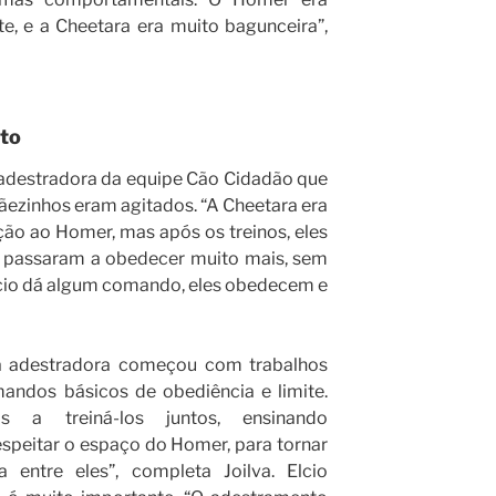
te, e a Cheetara era muito bagunceira”,
to
 adestradora da equipe Cão Cidadão que
ãezinhos eram agitados. “A Cheetara era
ão ao Homer, mas após os treinos, eles
s passaram a obedecer muito mais, sem
lcio dá algum comando, eles obedecem e
 a adestradora começou com trabalhos
mandos básicos de obediência e limite.
s a treiná-los juntos, ensinando
espeitar o espaço do Homer, para tornar
a entre eles”, completa Joilva. Elcio