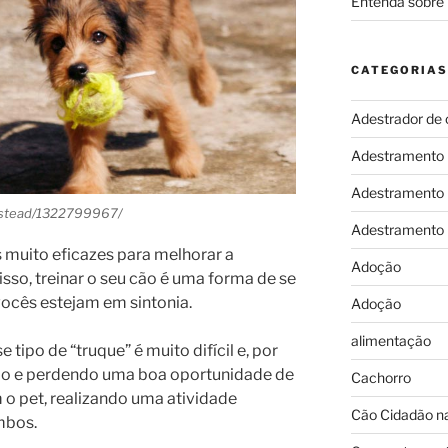
Entenda sobre 
CATEGORIAS
Adestrador de 
Adestramento
Adestramento
instead/1322799967/
Adestramento
 muito eficazes para melhorar a
Adoção
sso, treinar o seu cão é uma forma de se
vocês estejam em sintonia.
Adoção
alimentação
tipo de “truque” é muito difícil e, por
do e perdendo uma boa oportunidade de
Cachorro
o pet, realizando uma atividade
Cão Cidadão na
mbos.