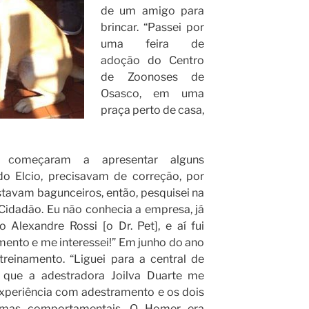
de um amigo para
brincar. “Passei por
uma feira de
adoção do Centro
de Zoonoses de
Osasco, em uma
praça perto de casa,
começaram a apresentar alguns
o Elcio, precisavam de correção, por
 estavam bagunceiros, então, pesquisei na
 Cidadão. Eu não conhecia a empresa, já
 Alexandre Rossi [o Dr. Pet], e aí fui
mento e me interessei!” Em junho do ano
reinamento. “Liguei para a central de
que a adestradora Joilva Duarte me
 experiência com adestramento e os dois
emas comportamentais. O Homer era