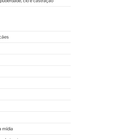
puberdade, cio e castração
cães
 mídia