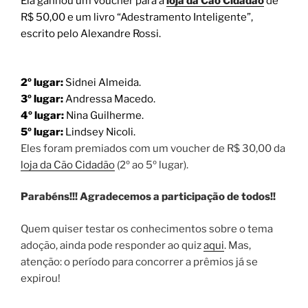
Ela ganhou um voucher para a
loja da Cão Cidadão
de
R$ 50,00 e um livro “Adestramento Inteligente”,
escrito pelo Alexandre Rossi.
2º lugar:
Sidnei Almeida.
3º lugar:
Andressa Macedo.
4º lugar:
Nina Guilherme.
5º lugar:
Lindsey Nicoli.
Eles foram premiados com um voucher de R$ 30,00 da
loja da Cão Cidadão
(2º ao 5º lugar).
Parabéns!!! Agradecemos a participação de todos!!
Quem quiser testar os conhecimentos sobre o tema
adoção, ainda pode responder ao quiz
aqui
. Mas,
atenção: o período para concorrer a prêmios já se
expirou!