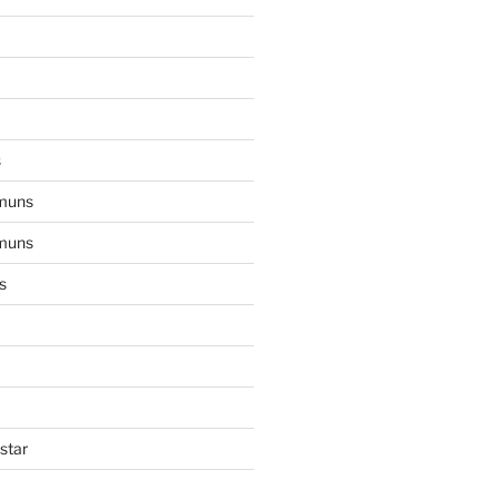
s
muns
muns
s
star