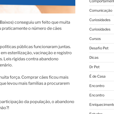
Comportament
Comunicação
Curiosidades
 Baixos) conseguiu um feito que muita
u praticamente o número de cães
Curiosidades
Cursos
 políticas públicas funcionaram juntas.
Desafio Pet
em esterilização, vacinação e registro
Dicas
s. Leis rígidas contra abandono
enário.
Dr Pet
É de Casa
uita força. Comprar cães ficou mais
 que levou mais famílias a procurarem
Encontro
Encontro
 e participação da população, o abandono
Enriqueciment
 não?!
Estudos