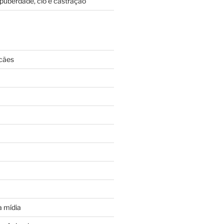
puberdade, cio e castração
cães
 mídia