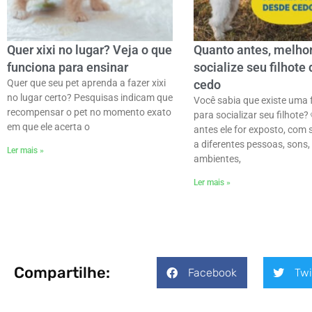
Quer xixi no lugar? Veja o que
Quanto antes, melhor
funciona para ensinar
socialize seu filhote
Quer que seu pet aprenda a fazer xixi
cedo
no lugar certo? Pesquisas indicam que
Você sabia que existe uma f
recompensar o pet no momento exato
para socializar seu filhote?
em que ele acerta o
antes ele for exposto, com
a diferentes pessoas, sons,
Ler mais »
ambientes,
Ler mais »
Compartilhe:
Facebook
Twi