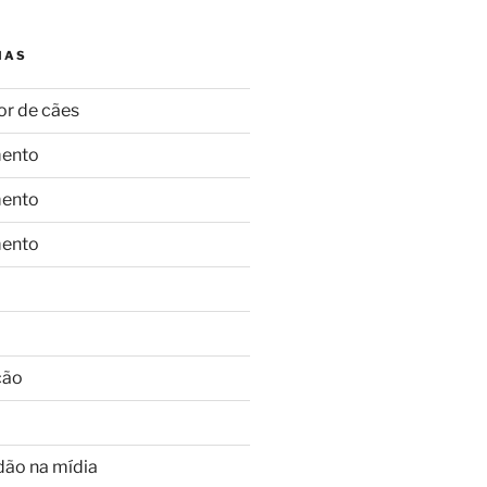
IAS
or de cães
ento
ento
ento
ção
dão na mídia