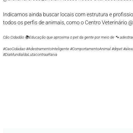
Indicamos ainda buscar locais com estrutura e profissi
todos os perfis de animais, como o Centro Veterinário 
Cão Cidadão 📚Educação que aproxima o pet da gente por meio de 🐾 adestram
#CaoCidadao #AdestramentoInteligente #ComportamentoAnimal #drpet #alex
#DiaMundialdaLutacontraaRaiva