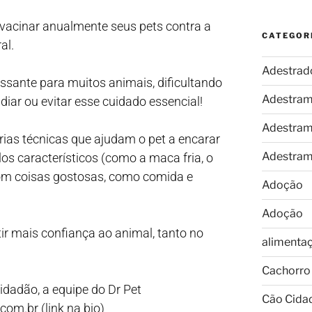
 vacinar anualmente seus pets contra a
CATEGOR
al.
Adestrad
ssante para muitos animais, dificultando
Adestram
iar ou evitar esse cuidado essencial!
Adestram
ias técnicas que ajudam o pet a encarar
Adestram
s característicos (como a maca fria, o
 com coisas gostosas, como comida e
Adoção
Adoção
ir mais confiança ao animal, tanto no
alimenta
Cachorro
idadão, a equipe do Dr Pet
Cão Cida
com.br (link na bio)