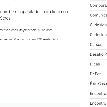
Comport
onais bem capacitados para lidar com
Comunic
@Seres.
Curiosid
ento e consulta presencial ou on-line!
Curiosid
andrerossi #cachorro #gato #28desetembro
Cursos
Desafio P
Dicas
Dr Pet
É de Casa
Encontro
Encontro