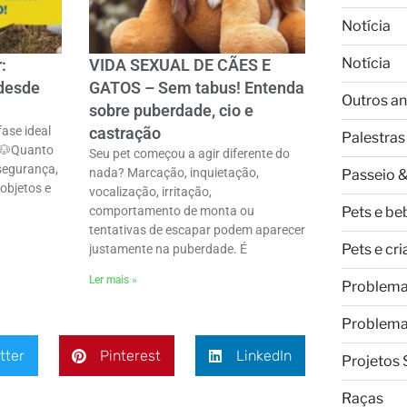
Notícia
Notícia
:
VIDA SEXUAL DE CÃES E
 desde
GATOS – Sem tabus! Entenda
Outros an
sobre puberdade, cio e
ase ideal
castração
Palestras
 🐶ㅤQuanto
Seu pet começou a agir diferente do
 segurança,
nada? Marcação, inquietação,
Passeio &
 objetos e
vocalização, irritação,
Pets e be
comportamento de monta ou
tentativas de escapar podem aparecer
Pets e cr
justamente na puberdade. É
Ler mais »
Problem
Problem
tter
Pinterest
LinkedIn
Projetos 
Raças