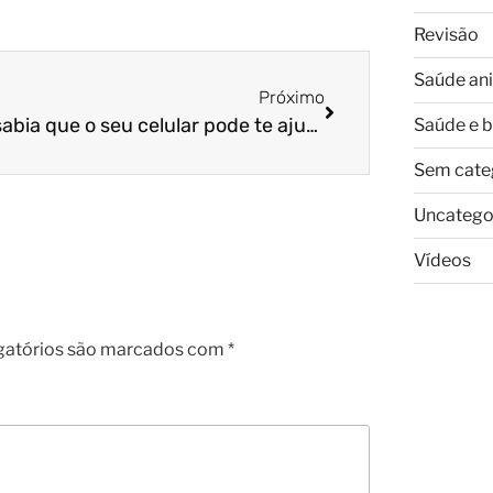
Revisão
Saúde an
Próximo
Você sabia que o seu celular pode te ajudar a cuidar do seu pet?
Saúde e 
Sem cate
Uncatego
Vídeos
gatórios são marcados com
*