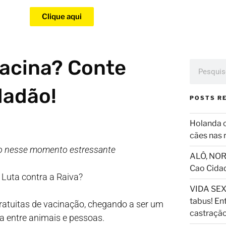
Clique aqui
acina? Conte
dadão!
POSTS R
Holanda 
cães nas 
do nesse momento estressante
ALÔ, NOR
Cao Cida
 Luta contra a Raiva?
VIDA SEX
tabus! En
gratuitas de vacinação, chegando a ser um
castraçã
a entre animais e pessoas.