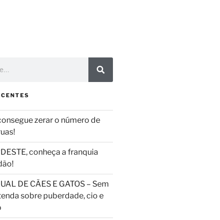
ECENTES
consegue zerar o número de
ruas!
DESTE, conheça a franquia
dão!
UAL DE CÃES E GATOS – Sem
tenda sobre puberdade, cio e
o