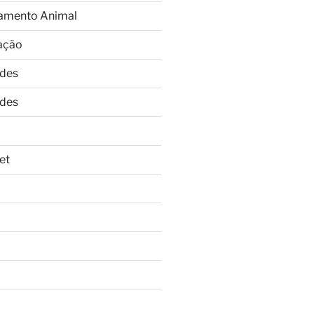
amento Animal
ação
ades
ades
et