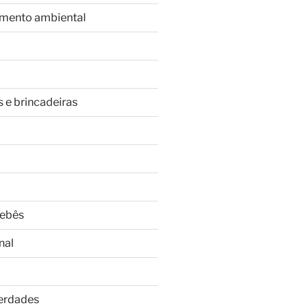
imento ambiental
s e brincadeiras
Bebês
nal
Verdades