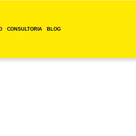
O
CONSULTORIA
BLOG
smo o curso para adestramento de gatos!