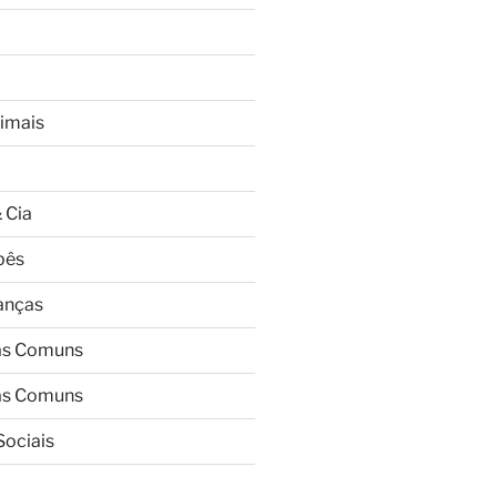
imais
 Cia
bês
ianças
as Comuns
as Comuns
Sociais