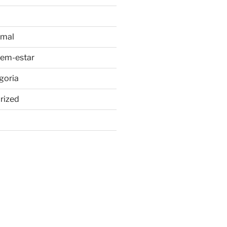
imal
bem-estar
goria
rized