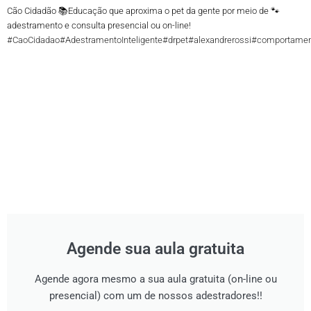
Cão Cidadão 📚Educação que aproxima o pet da gente por meio de 🐾
adestramento e consulta presencial ou on-line!
#CaoCidadao
#AdestramentoInteligente
#drpet
#alexandrerossi
#comportamen
Agende sua aula gratuita
Agende agora mesmo a sua aula gratuita (on-line ou
presencial) com um de nossos adestradores!!