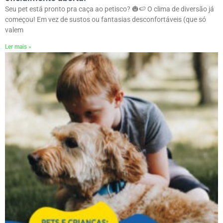
Seu pet está pronto pra caça ao petisco? 🎃🍉 O clima de diversão já
começou! Em vez de sustos ou fantasias desconfortáveis (que só
valem
Ler mais »