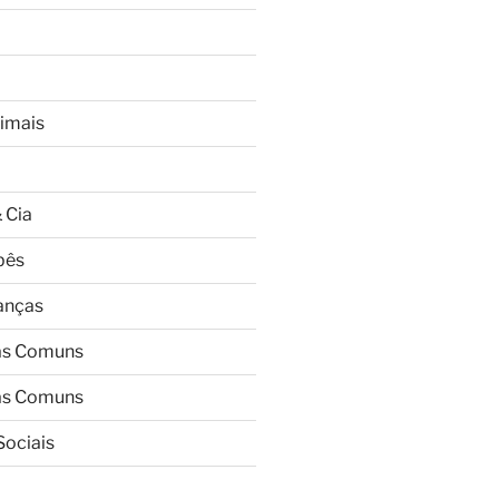
imais
 Cia
bês
ianças
as Comuns
as Comuns
Sociais