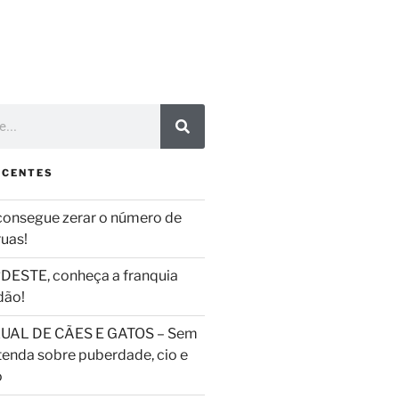
ECENTES
consegue zerar o número de
ruas!
DESTE, conheça a franquia
dão!
UAL DE CÃES E GATOS – Sem
tenda sobre puberdade, cio e
o