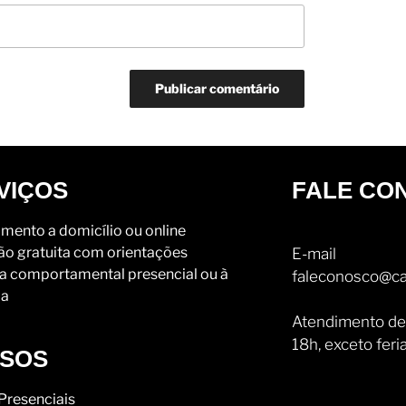
VIÇOS
FALE CO
mento a domicílio ou online
ão gratuita com orientações
E-mail
a comportamental presencial ou à
faleconosco@ca
ia
Atendimento de
18h, exceto feri
SOS
Presenciais