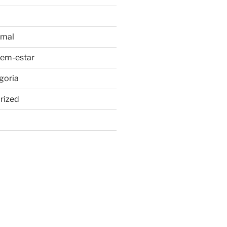
imal
bem-estar
goria
rized