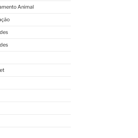
amento Animal
ação
ades
ades
et