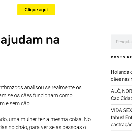
Clique aqui
 ajudam na
POSTS R
Holanda 
cães nas 
Anthrozoos analisou se realmente os
ALÔ, NOR
ram se os cães funcionam como
Cao Cida
com e sem cão.
VIDA SEX
tabus! En
ndo, uma mulher fez a mesma coisa. No
castraçã
as no chão, para ver se as pessoas o