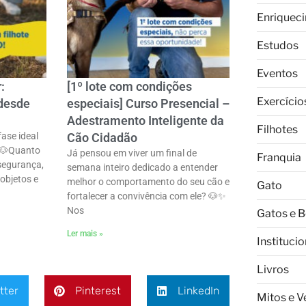
Enriquec
Estudos
Eventos
:
[1º lote com condições
Exercício
 desde
especiais] Curso Presencial –
Adestramento Inteligente da
Filhotes
ase ideal
Cão Cidadão
 🐶ㅤQuanto
Já pensou em viver um final de
Franquia
 segurança,
semana inteiro dedicado a entender
 objetos e
melhor o comportamento do seu cão e
Gato
fortalecer a convivência com ele? 🐶✨ㅤ
Nos
Gatos e 
Ler mais »
Institucio
Livros
tter
Pinterest
LinkedIn
Mitos e 