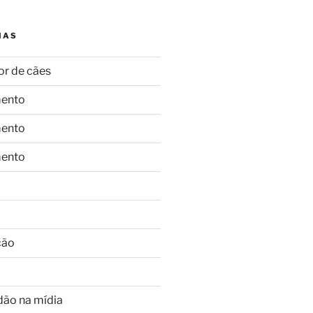
IAS
or de cães
ento
ento
ento
ção
dão na mídia