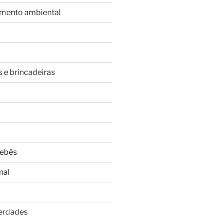
imento ambiental
s e brincadeiras
Bebês
nal
Verdades