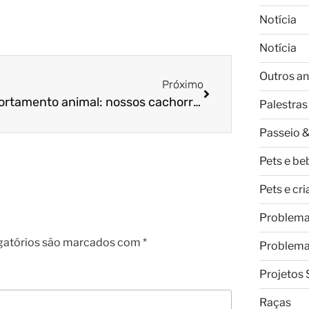
Notícia
Notícia
Outros an
Próximo
Comportamento animal: nossos cachorros comem demais!
Palestras
Passeio &
Pets e be
Pets e cr
Problem
gatórios são marcados com
*
Problem
Projetos 
Raças