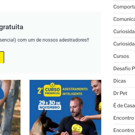
Comport
Comunic
gratuita
Curiosid
esencial) com um de nossos adestradores!!
Curiosid
Cursos
Desafio P
Dicas
Dr Pet
É de Casa
Encontro
Encontro