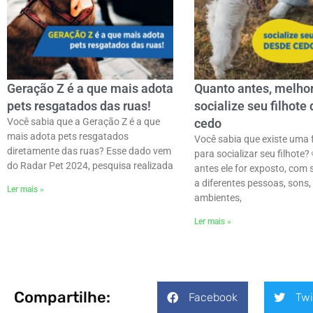
Geração Z é a que mais adota
Quanto antes, melhor
pets resgatados das ruas!
socialize seu filhote
Você sabia que a Geração Z é a que
cedo
mais adota pets resgatados
Você sabia que existe uma f
diretamente das ruas? Esse dado vem
para socializar seu filhote?
do Radar Pet 2024, pesquisa realizada
antes ele for exposto, com
a diferentes pessoas, sons,
Ler mais »
ambientes,
Ler mais »
Compartilhe:
Facebook
Twi