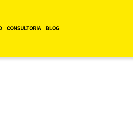
O
CONSULTORIA
BLOG
smo o curso para adestramento de gatos!