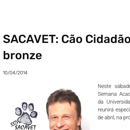
SACAVET: Cão Cidadão
bronze
10/04/2014
Neste sábado
Semana Acadê
da Universid
reunirá espec
de abril, na p