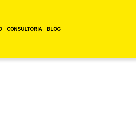
O
CONSULTORIA
BLOG
smo o curso para adestramento de gatos!