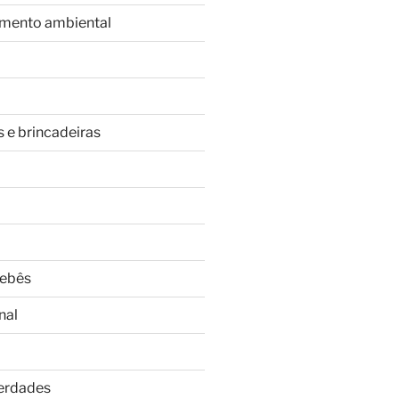
imento ambiental
s e brincadeiras
Bebês
nal
Verdades