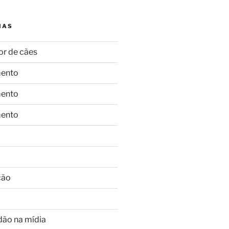
IAS
or de cães
ento
ento
ento
ção
dão na mídia