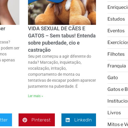
Enriquec
Estudos
ser
VIDA SEXUAL DE CÃES E
Eventos
GATOS – Sem tabus! Entenda
Exercício
 casa?
sobre puberdade, cio e
 podem ser
castração
Filhotes
imos
Seu pet começou a agir diferente do
tá apenas
nada? Marcação, inquietação,
Franquia
vocalização, irritação,
comportamento de monta ou
Gato
tentativas de escapar podem aparecer
justamente na puberdade. É
Gatos e 
Ler mais »
Institucio
Livros
tter
Pinterest
LinkedIn
Mitos e 