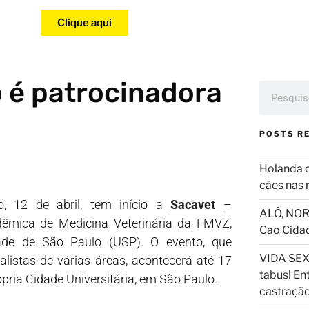
Clique aqui
 é patrocinadora
POSTS R
Holanda 
cães nas 
, 12 de abril, tem início a
Sacavet
–
ALÔ, NOR
mica de Medicina Veterinária da FMVZ,
Cao Cida
ade de São Paulo (USP). O evento, que
VIDA SEX
ialistas de várias áreas, acontecerá até 17
tabus! En
rópria Cidade Universitária, em São Paulo.
castraçã