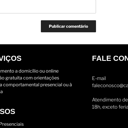
VIÇOS
FALE CO
mento a domicílio ou online
ão gratuita com orientações
E-mail
a comportamental presencial ou à
faleconosco@ca
ia
Atendimento de
18h, exceto feri
SOS
Presenciais