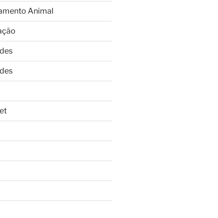
amento Animal
ação
ades
ades
et