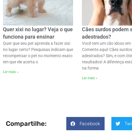
Quer xixi no lugar? Veja o que
Cães surdos podem 
funciona para ensinar
adestrados?
Quer que seu pet aprenda a fazer xixi
Você tem um cão idoso em
no lugar certo? Pesquisas indicam que
Comente aqui! Cães surdos
recompensar o pet no momento exato
adestrados? Sim, e com ót
em que ele acerta o
resultados! A diferença es
na forma
Ler mais »
Ler mais »
Compartilhe:
Facebook
Twi