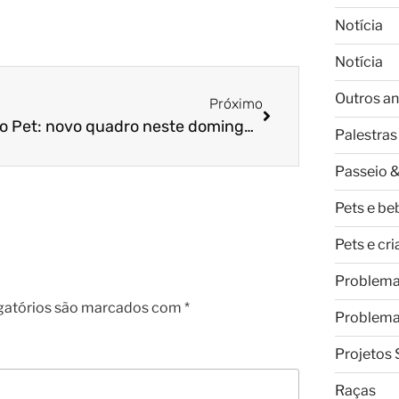
Notícia
Notícia
Outros an
Próximo
Desafio Pet: novo quadro neste domingo, no Programa da Eliana
Palestras
Passeio &
Pets e be
Pets e cr
Problem
gatórios são marcados com
*
Problem
Projetos 
Raças