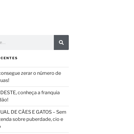
ECENTES
consegue zerar o número de
ruas!
DESTE, conheça a franquia
dão!
UAL DE CÃES E GATOS – Sem
tenda sobre puberdade, cio e
o