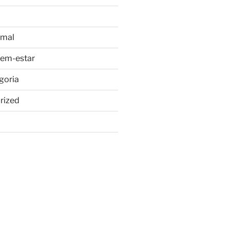
imal
bem-estar
goria
rized