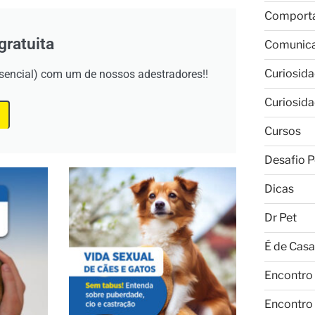
Comport
gratuita
Comunic
Curiosid
esencial) com um de nossos adestradores!!
Curiosid
Cursos
Desafio P
Dicas
Dr Pet
É de Casa
Encontro
Encontro