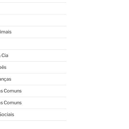
imais
 Cia
bês
ianças
as Comuns
as Comuns
Sociais