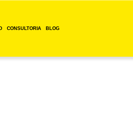
O
CONSULTORIA
BLOG
smo o curso para adestramento de gatos!