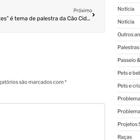
Notícia
Próximo
“Filhotes” é tema de palestra da Cão Cidadão
Notícia
Outros an
Palestras
Passeio &
Pets e be
gatórios são marcados com
*
Pets e cr
Problem
Problem
Projetos 
Raças