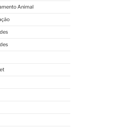
amento Animal
ação
ades
ades
et