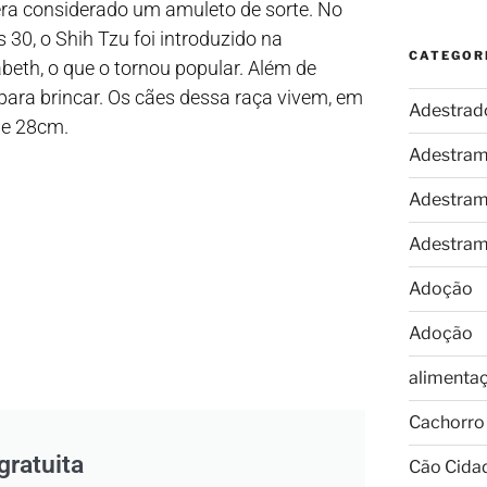
era considerado um amuleto de sorte. No
s 30, o Shih Tzu foi introduzido na
CATEGOR
abeth, o que o tornou popular. Além de
para brincar. Os cães dessa raça vivem, em
Adestrad
de 28cm.
Adestram
Adestram
Adestram
Adoção
Adoção
alimenta
Cachorro
gratuita
Cão Cida