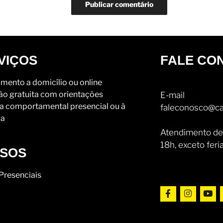
VIÇOS
FALE CO
mento a domicílio ou online
ão gratuita com orientações
E-mail
a comportamental presencial ou à
faleconosco@ca
ia
Atendimento de
18h, exceto feri
SOS
Presenciais