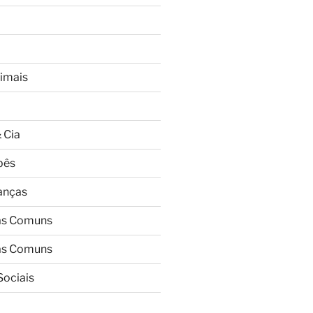
imais
 Cia
bês
ianças
as Comuns
as Comuns
Sociais