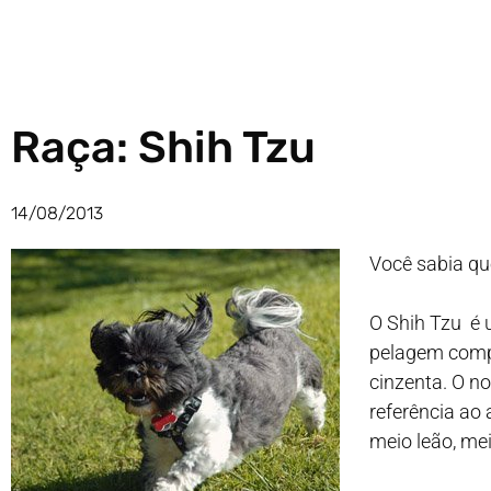
Raça: Shih Tzu
14/08/2013
Você sabia que
O Shih Tzu é
pelagem compr
cinzenta. O n
referência ao 
meio leão, me