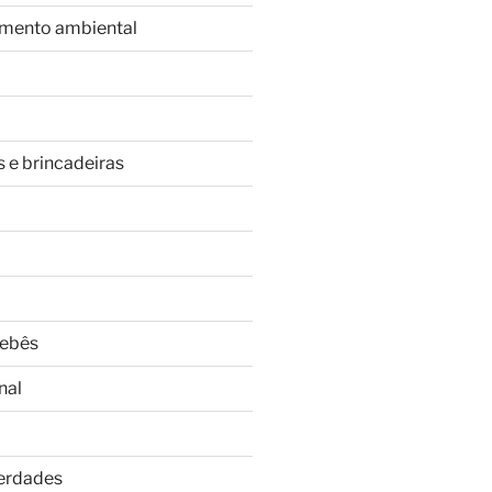
imento ambiental
s e brincadeiras
Bebês
nal
Verdades