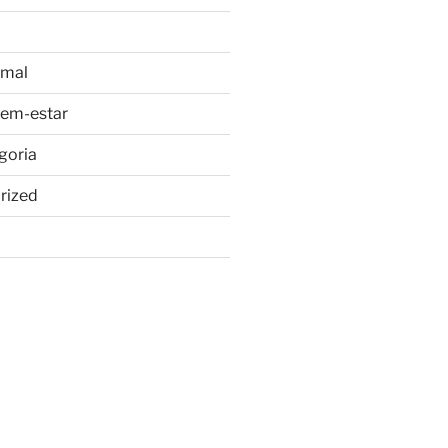
imal
bem-estar
goria
rized