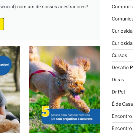
esencial) com um de nossos adestradores!!
Comport
Comunic
Curiosid
Curiosid
Cursos
Desafio P
Dicas
Dr Pet
É de Casa
Encontro
Encontro