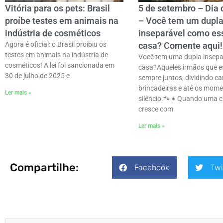
Vitória para os pets: Brasil
5 de setembro – Dia 
proíbe testes em animais na
– Você tem um dupl
indústria de cosméticos
inseparável como e
Agora é oficial: o Brasil proibiu os
casa? Comente aqui!
testes em animais na indústria de
Você tem uma dupla insepa
cosméticos! A lei foi sancionada em
casa?Aqueles irmãos que e
30 de julho de 2025 e
sempre juntos, dividindo ca
brincadeiras e até os mom
Ler mais »
silêncio.ㅤ🐾👧Quando uma c
cresce com
Ler mais »
Compartilhe:
Facebook
Twi