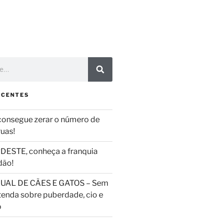
ECENTES
consegue zerar o número de
ruas!
DESTE, conheça a franquia
dão!
UAL DE CÃES E GATOS – Sem
tenda sobre puberdade, cio e
o