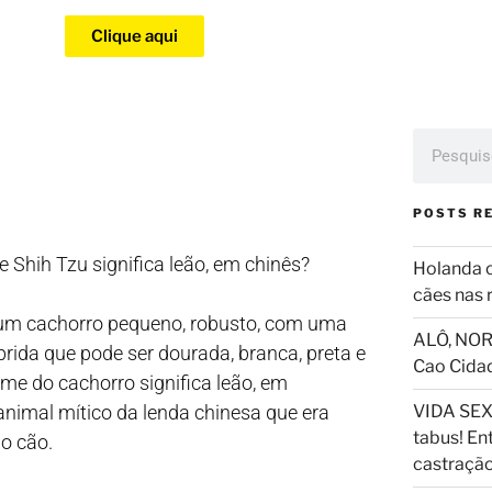
Clique aqui
POSTS R
 Shih Tzu significa leão, em chinês?
Holanda 
cães nas 
 um cachorro pequeno, robusto, com uma
ALÔ, NOR
ida que pode ser dourada, branca, preta e
Cao Cida
ome do cachorro significa leão, em
animal mítico da lenda chinesa que era
VIDA SEX
tabus! En
io cão.
castraçã