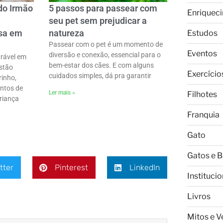
do Irmão
5 passos para passear com
Enriquec
a
seu pet sem prejudicar a
ssa em
natureza
Estudos
Passear com o pet é um momento de
Eventos
diversão e conexão, essencial para o
rável em
bem-estar dos cães. E com alguns
stão
Exercício
cuidados simples, dá pra garantir
rinho,
entos de
Ler mais »
Filhotes
riança
Franquia
Gato
Gatos e 
tter
Pinterest
LinkedIn
Institucio
Livros
Mitos e 