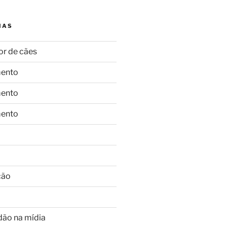
IAS
or de cães
ento
ento
ento
ção
dão na mídia