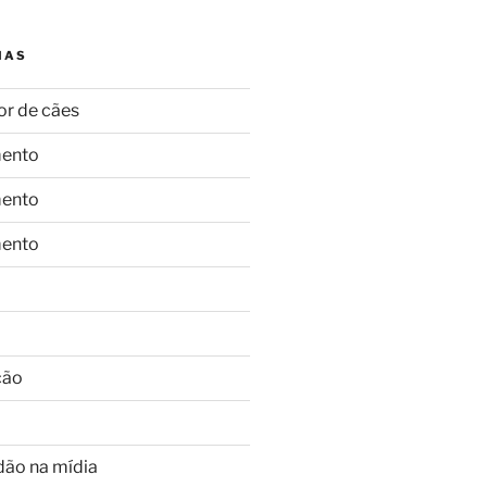
IAS
or de cães
ento
ento
ento
ção
dão na mídia