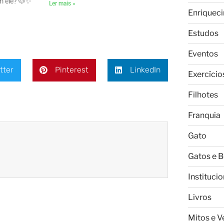
m ele? 🐶✨ㅤ
Ler mais »
Enriquec
Estudos
Eventos
tter
Pinterest
LinkedIn
Exercício
Filhotes
Franquia
Gato
Gatos e 
Institucio
Livros
Mitos e 