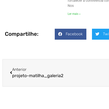
fortalecer a convivência co
Nos
Ler mais »
Compartilhe:
Facebook
Twi
Anterior
projeto-matilha_galeria2