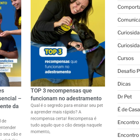
Comport
Comunic
Curiosid
Curiosid
Cursos
Desafio P
Dicas
es
TOP 3 recompensas que
Dr Pet
sencial –
funcionam no adestramento
gente da
Qual é o segredo para ensinar seu pet
É de Casa
a aprender mais rápido? A
recompensa certa! Recompensa é
l de
Encontro
tudo aquilo que o cão deseja naquele
entender
momento,
 seu cão e
Encontro