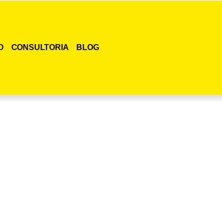
O
CONSULTORIA
BLOG
smo o curso para adestramento de gatos!