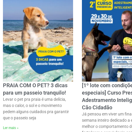
PRAIA COM O PET? 3 dicas
[1º lote com condiçõ
para um passeio tranquilo!
especiais] Curso Pre
Levar o pet pra praia é uma delícia,
Adestramento Inteli
mas o calor, o sol e o movimento
Cão Cidadão
pedem alguns cuidados pra garantir
Já pensou em viver um fina
que o passeio seja
semana inteiro dedicado a 
melhor o comportamento do
Ler mais »