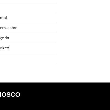
imal
bem-estar
goria
rized
NOSCO