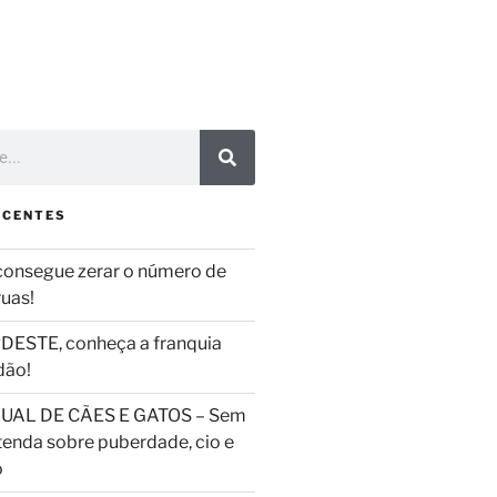
ECENTES
consegue zerar o número de
ruas!
DESTE, conheça a franquia
dão!
UAL DE CÃES E GATOS – Sem
tenda sobre puberdade, cio e
o