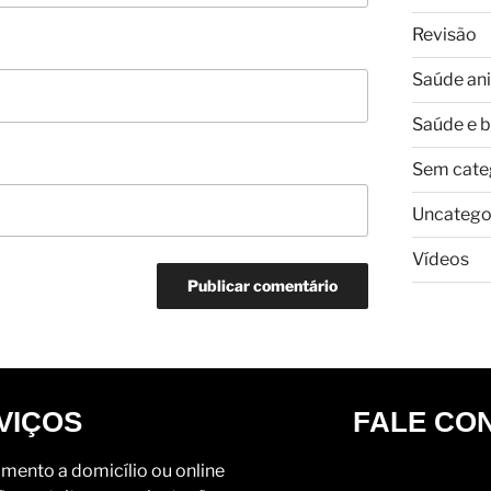
Revisão
Saúde an
Saúde e 
Sem cate
Uncatego
Vídeos
VIÇOS
FALE CO
mento a domicílio ou online