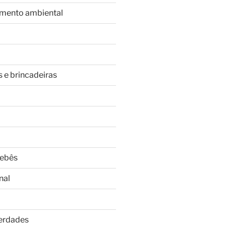
imento ambiental
s e brincadeiras
Bebês
nal
Verdades