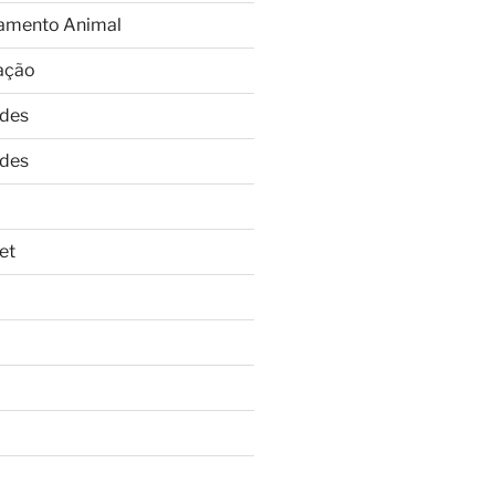
amento Animal
ação
ades
ades
et