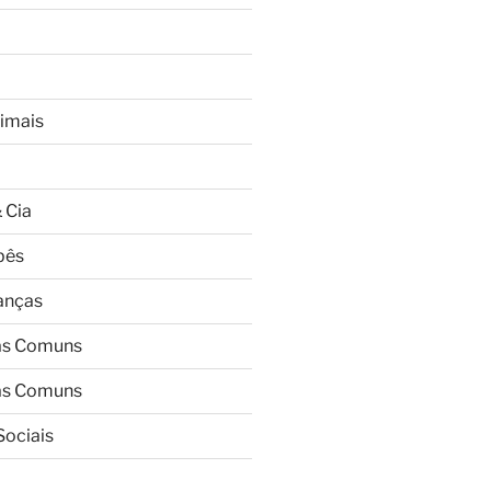
imais
 Cia
bês
ianças
as Comuns
as Comuns
Sociais