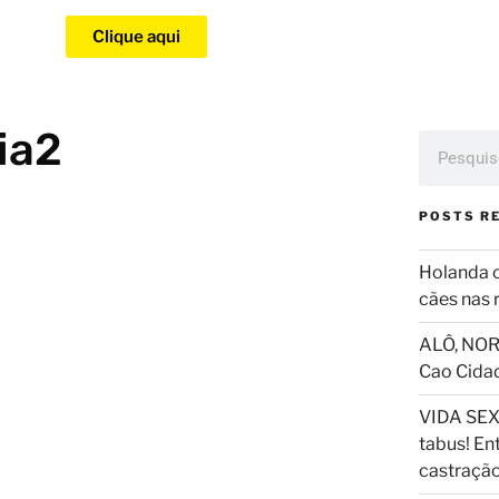
Clique aqui
ia2
POSTS R
Holanda 
cães nas 
ALÔ, NOR
Cao Cida
VIDA SEX
tabus! En
castraçã