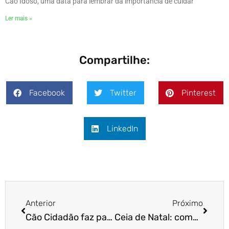
Cão Idoso, uma data para lembrar da importância de cuidar
Ler mais »
Compartilhe:
Facebook
Twitter
Pinterest
LinkedIn
Anterior
Próximo
Cão Cidadão faz palestra sobre medos e fobias na Pet Center Marginal
Ceia de Natal: como ensinar o pet a pular menos nas visitas?