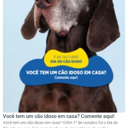
Você tem um cão idoso em casa? Comente aqui!
Você tem um cão idoso em casa? 🐶ㅤEm 1º de outubro foi o Dia do