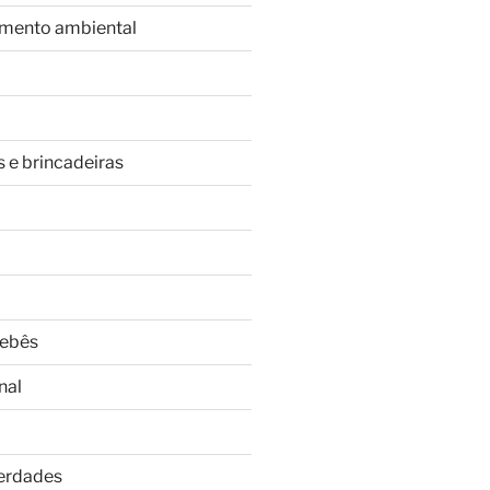
imento ambiental
s e brincadeiras
Bebês
nal
Verdades