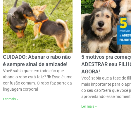
CUIDADO: Abanar o rabo não
5 motivos pra começ
é sempre sinal de amizade!
ADESTRAR seu FILH
Você sabia que nem todo cão que
AGORA!
abana o rabo está feliz? 🐕 Essa é uma
Você sabia que a fase de fil
confusão comum. O rabo faz parte da
mais importante para o ap
linguagem corporal
do seu cão?Será que você j
aproveitando esse momen
Ler mais »
Ler mais »