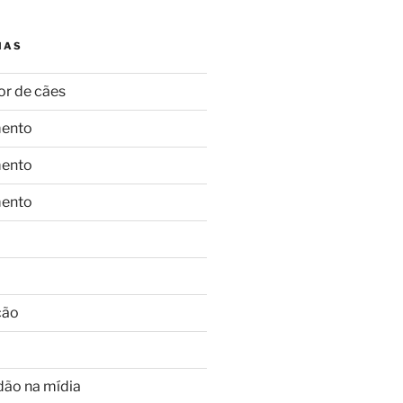
IAS
or de cães
ento
ento
ento
ção
dão na mídia