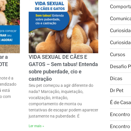
Comport
Comunic
Curiosid
Curiosid
Cursos
ar a
VIDA SEXUAL DE CÃES E
OTE
GATOS – Sem tabus! Entenda
Desafio P
sobre puberdade, cio e
Dicas
hote é a
castração
rendizado
Seu pet começou a agir diferente do
Dr Pet
á está
nada? Marcação, inquietação,
to com
vocalização, irritação,
É de Casa
comportamento de monta ou
tentativas de escapar podem aparecer
Encontro
justamente na puberdade. É
Encontro
Ler mais »