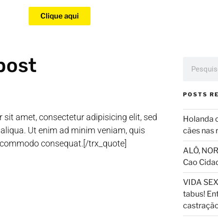
Clique aqui
post
POSTS R
sit amet, consectetur adipisicing elit, sed
Holanda 
aliqua. Ut enim ad minim veniam, quis
cães nas 
 ea commodo consequat.[/trx_quote]
ALÔ, NOR
Cao Cida
VIDA SEX
tabus! En
castraçã