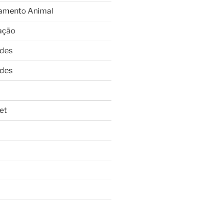
amento Animal
ação
ades
ades
et