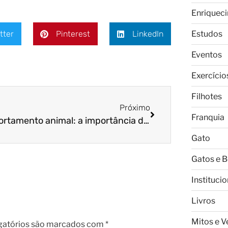
Enriquec
tter
Pinterest
LinkedIn
Estudos
Eventos
Exercício
Filhotes
Próximo
Franquia
Comportamento animal: a importância da sociabilização
Gato
Gatos e 
Institucio
Livros
Mitos e 
gatórios são marcados com
*