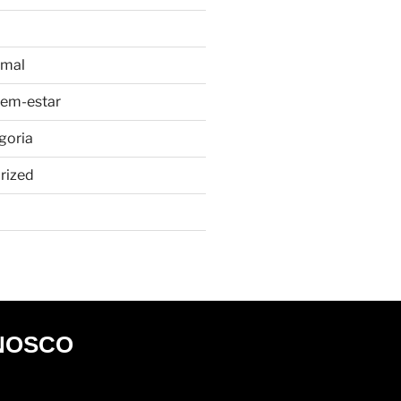
imal
bem-estar
goria
rized
NOSCO