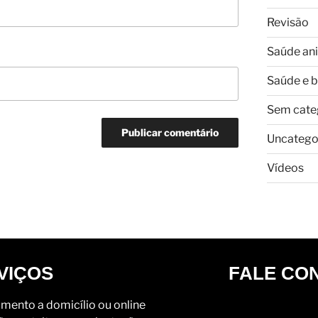
Revisão
Saúde an
Saúde e 
Sem cate
Uncatego
Vídeos
VIÇOS
FALE CO
mento a domicílio ou online