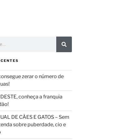
ECENTES
consegue zerar o número de
ruas!
DESTE, conheça a franquia
dão!
UAL DE CÃES E GATOS – Sem
tenda sobre puberdade, cio e
o