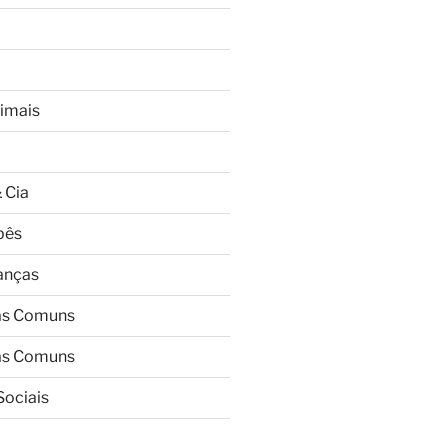
imais
 Cia
bês
ianças
as Comuns
as Comuns
Sociais