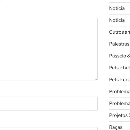
Notícia
Notícia
Outros an
Palestras
Passeio &
Pets e be
Pets e cr
Problem
Problem
Projetos 
Raças