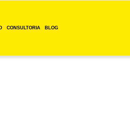
O
CONSULTORIA
BLOG
smo o curso para adestramento de gatos!