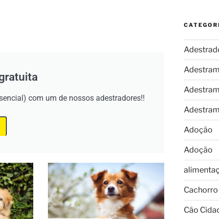
CATEGOR
Adestrad
Adestram
gratuita
Adestram
esencial) com um de nossos adestradores!!
Adestram
Adoção
Adoção
alimenta
Cachorro
Cão Cida