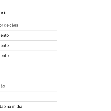
IAS
or de cães
ento
ento
ento
ção
dão na mídia