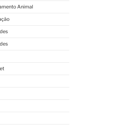
amento Animal
ação
ades
ades
et