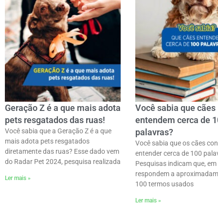
Geração Z é a que mais adota
Você sabia que cães
pets resgatados das ruas!
entendem cerca de 
Você sabia que a Geração Z é a que
palavras?
mais adota pets resgatados
Você sabia que os cães c
diretamente das ruas? Esse dado vem
entender cerca de 100 palav
do Radar Pet 2024, pesquisa realizada
Pesquisas indicam que, em 
respondem a aproximadam
Ler mais »
100 termos usados
Ler mais »