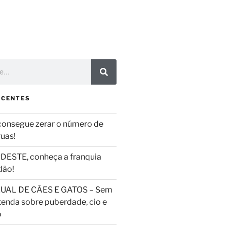
ECENTES
consegue zerar o número de
ruas!
DESTE, conheça a franquia
dão!
UAL DE CÃES E GATOS – Sem
tenda sobre puberdade, cio e
o