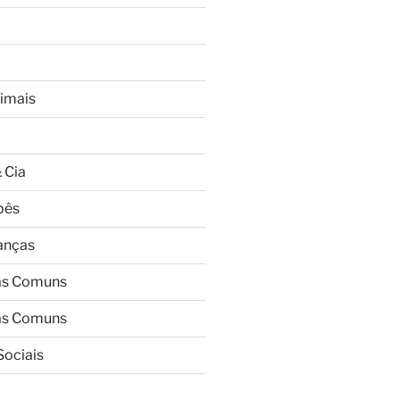
imais
 Cia
bês
ianças
as Comuns
as Comuns
Sociais