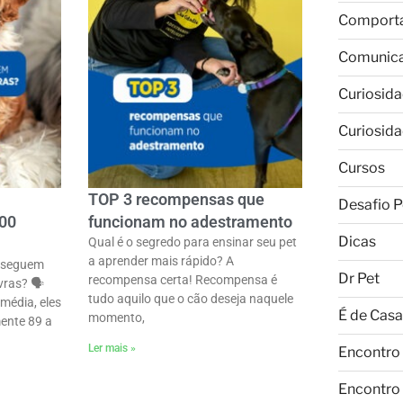
Comport
Comunic
Curiosid
Curiosid
Cursos
TOP 3 recompensas que
Desafio P
100
funcionam no adestramento
Dicas
Qual é o segredo para ensinar seu pet
a aprender mais rápido? A
onseguem
Dr Pet
recompensa certa! Recompensa é
ras? 🗣ㅤ
tudo aquilo que o cão deseja naquele
média, eles
É de Casa
momento,
ente 89 a
Ler mais »
Encontro
Encontro