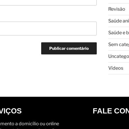
Revisão
Saúde an
Saúde e 
Sem cate
Uncatego
Vídeos
VIÇOS
FALE CO
mento a domicílio ou online