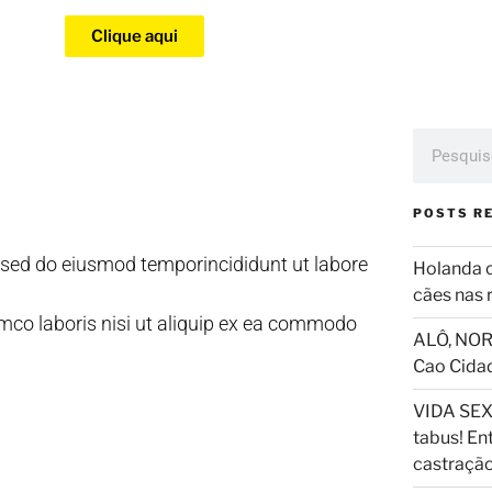
Clique aqui
POSTS R
, sed do eiusmod temporincididunt ut labore
Holanda 
cães nas 
mco laboris nisi ut aliquip ex ea commodo
ALÔ, NOR
Cao Cida
VIDA SEX
tabus! En
castraçã