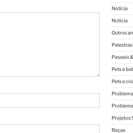
Notícia
Notícia
Outros an
Palestras
Passeio &
Pets e be
Pets e cr
Problem
Problem
Projetos 
Raças