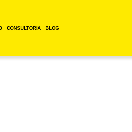
O
CONSULTORIA
BLOG
smo o curso para adestramento de gatos!