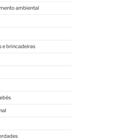
imento ambiental
s e brincadeiras
Bebês
nal
Verdades