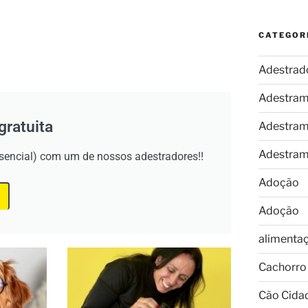
CATEGOR
Adestrad
Adestram
gratuita
Adestram
Adestram
esencial) com um de nossos adestradores!!
Adoção
Adoção
alimenta
Cachorro
Cão Cida