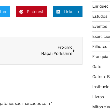
Enriquec
tter
Pinterest
LinkedIn
Estudos
Eventos
Exercício
Filhotes
Próximo
Raça: Yorkshire
Franquia
Gato
Gatos e 
Institucio
Livros
gatórios são marcados com
*
Mitos e 