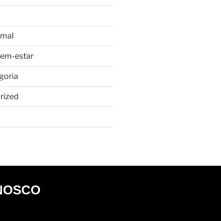
imal
bem-estar
goria
rized
NOSCO