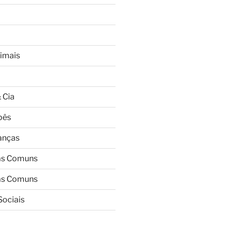
imais
 Cia
bês
ianças
as Comuns
as Comuns
Sociais