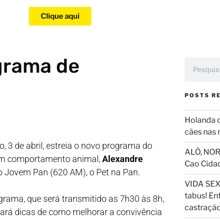
Clique aqui
grama de
POSTS R
Holanda 
cães nas 
, 3 de abril, estreia o novo programa do
ALÔ, NOR
 em comportamento animal,
Alexandre
Cao Cida
io Jovem Pan (620 AM), o Pet na Pan.
VIDA SEX
tabus! En
grama, que será transmitido as 7h30 às 8h,
castraçã
ará dicas de como melhorar a convivência