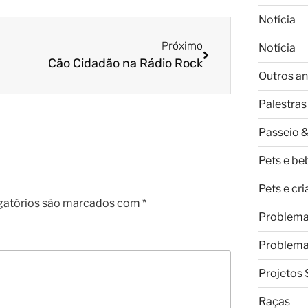
Notícia
Próximo
Notícia
Cão Cidadão na Rádio Rock
Outros an
Palestras
Passeio &
Pets e be
Pets e cr
gatórios são marcados com
*
Problem
Problem
Projetos 
Raças