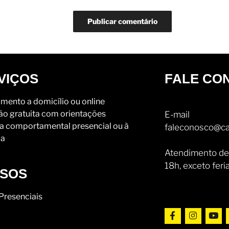
VIÇOS
FALE CO
mento a domicílio ou online
ão gratuita com orientações
E-mail
a comportamental presencial ou à
faleconosco@ca
ia
Atendimento de
18h, exceto feri
SOS
Presenciais