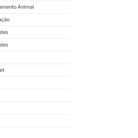
amento Animal
ação
ades
ades
et