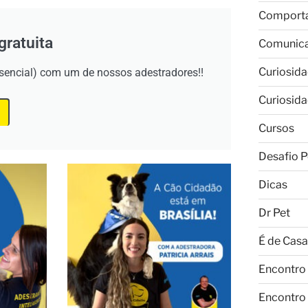
Comport
gratuita
Comunic
Curiosid
esencial) com um de nossos adestradores!!
Curiosid
Cursos
Desafio P
Dicas
Dr Pet
É de Casa
Encontro
Encontro