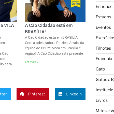
Enriquec
Estudos
na VILA
A Cão Cidadão está em
Eventos
BRASÍLIA!
Exercício
A
A Cão Cidadão está em BRASÍLIA!
Com a
Com a adestradora Patricia Arrais, da
Filhotes
equipe do Dr Pet!ㅤMora em Brasília e
 a Cão
região? A Cão Cidadão está presente
Franquia
tos
Ler mais »
lio para
Gato
Gatos e 
Institucio
tter
Pinterest
LinkedIn
Livros
Mitos e 