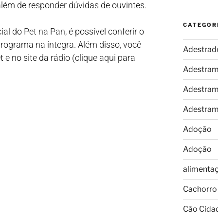
além de responder dúvidas de ouvintes.
CATEGOR
cial do
Pet na Pan
, é possível conferir o
rograma na íntegra. Além disso, você
Adestrad
e no site da rádio (clique
aqui
para
Adestram
Adestram
Adestram
Adoção
Adoção
alimenta
Cachorro
Cão Cida