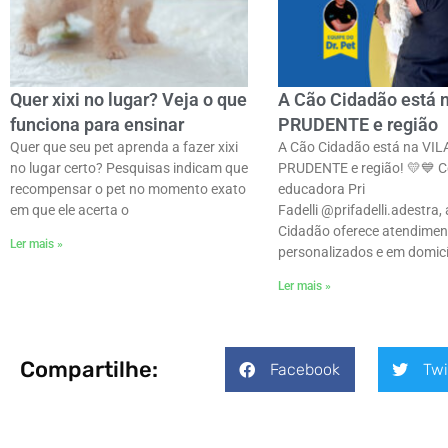
Quer xixi no lugar? Veja o que
A Cão Cidadão está 
funciona para ensinar
PRUDENTE e região
Quer que seu pet aprenda a fazer xixi
A Cão Cidadão está na VIL
no lugar certo? Pesquisas indicam que
PRUDENTE e região! 💛💙 
recompensar o pet no momento exato
educadora Pri
em que ele acerta o
Fadelli @prifadelli.adestra,
Cidadão oferece atendimen
Ler mais »
personalizados e em domicí
Ler mais »
Compartilhe:
Facebook
Twi