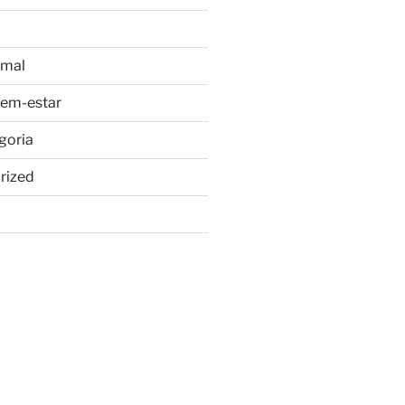
imal
bem-estar
goria
rized