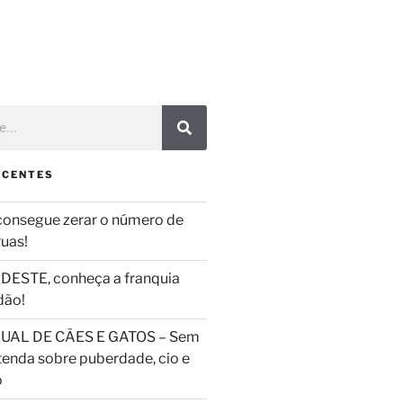
ECENTES
consegue zerar o número de
ruas!
DESTE, conheça a franquia
dão!
UAL DE CÃES E GATOS – Sem
tenda sobre puberdade, cio e
o