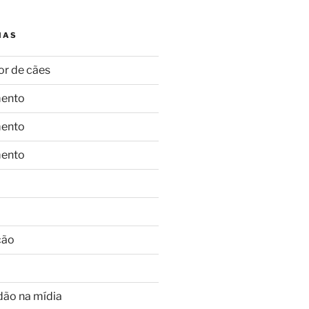
IAS
or de cães
ento
ento
ento
ção
dão na mídia