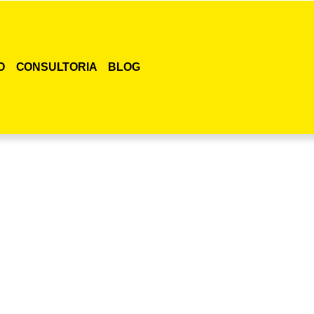
O
CONSULTORIA
BLOG
smo o curso para adestramento de gatos!