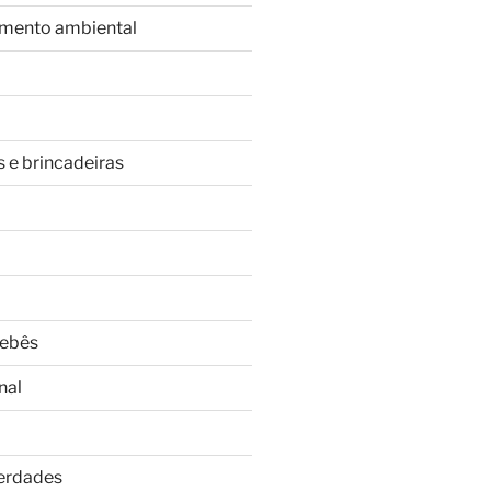
imento ambiental
s e brincadeiras
Bebês
nal
Verdades