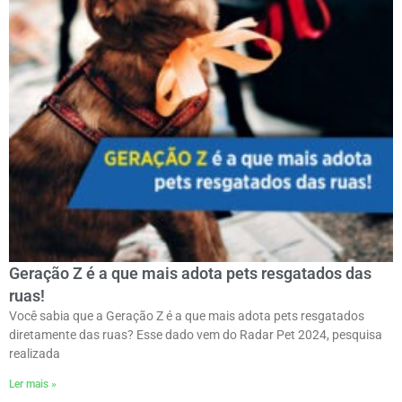
Geração Z é a que mais adota pets resgatados das
ruas!
Você sabia que a Geração Z é a que mais adota pets resgatados
diretamente das ruas? Esse dado vem do Radar Pet 2024, pesquisa
realizada
Ler mais »