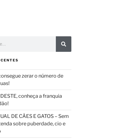
ECENTES
consegue zerar o número de
ruas!
DESTE, conheça a franquia
dão!
UAL DE CÃES E GATOS – Sem
tenda sobre puberdade, cio e
o