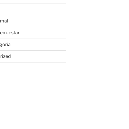
imal
bem-estar
goria
rized