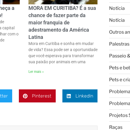
heça a
MORA EM CURITIBA? É a sua
Notícia
o!
chance de fazer parte da
Notícia
 de
maior franquia de
a capital
adestramento da América
Outros an
lhar com o
Latina
ode
Palestras
Mora em Curitiba e sonha em mudar
de vida? Essa pode ser a oportunidade
Passeio &
que você esperava para transformar
sua paixão por animais em uma
Pets e be
Ler mais »
Pets e cr
Problem
tter
Pinterest
LinkedIn
Problem
Projetos 
Raças