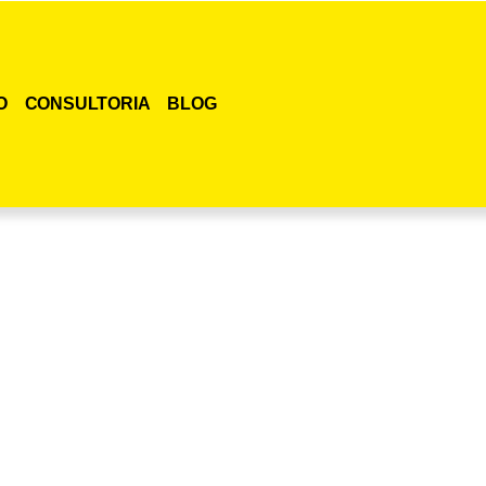
O
CONSULTORIA
BLOG
smo o curso para adestramento de gatos!