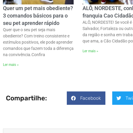
Quer um pet mais obediente?
ALÔ, NORDESTE, con
3 comandos básicos para o
franquia Cao Cidadã
seu pet aprender rápido
ALÔ, NORDESTE! Se você é
Salvador, Fortaleza ou outr
Quer que o seu pet seja mais
da região e sonha em traba
obediente? Com treino consistente e
que ama, a Cão Cidadão p
estímulos positivos, ele pode aprender
comandos que fazem toda a diferença
Ler mais »
na convivência.ㅤConfira
Ler mais »
Compartilhe:
Facebook
Twi