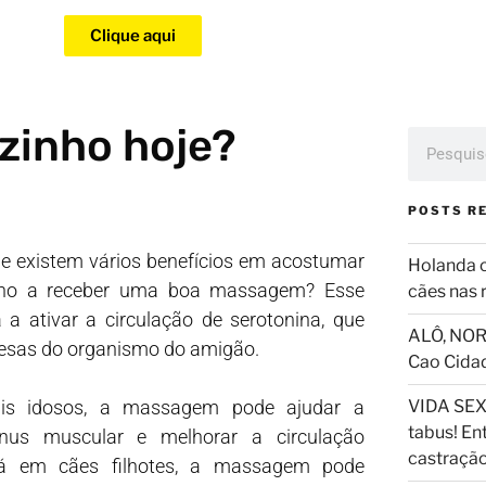
Clique aqui
zinho hoje?
POSTS R
e existem vários benefícios em acostumar
Holanda 
nho a receber uma boa massagem? Esse
cães nas 
 a ativar a circulação de serotonina, que
ALÔ, NOR
fesas do organismo do amigão.
Cao Cida
s idosos, a massagem pode ajudar a
VIDA SEX
tabus! En
nus muscular e melhorar a circulação
castraçã
Já em cães filhotes, a massagem pode