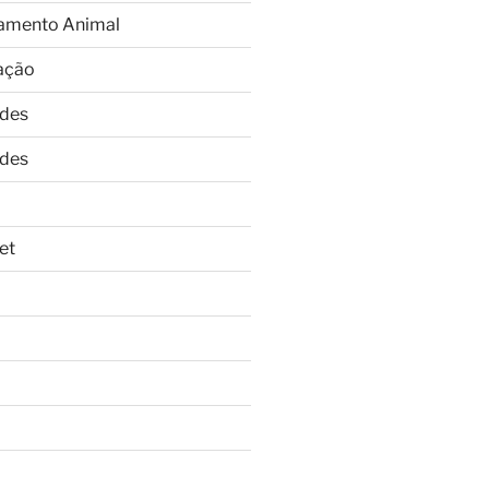
amento Animal
ação
ades
ades
et