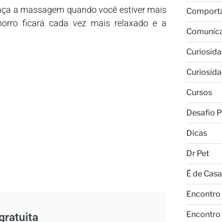
 faça a massagem quando você estiver mais
Comport
orro ficará cada vez mais relaxado e a
Comunic
Curiosid
Curiosid
Cursos
Desafio P
Dicas
Dr Pet
É de Casa
Encontro
Encontro
gratuita