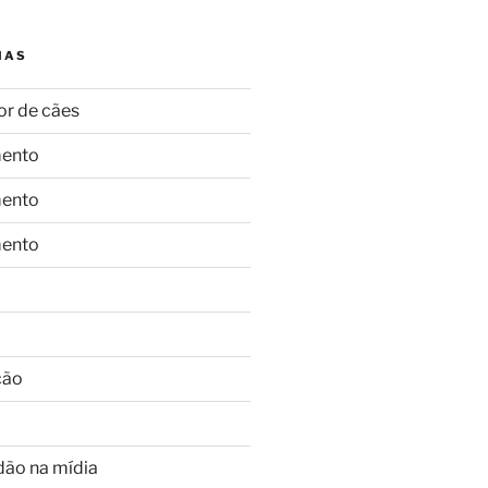
IAS
or de cães
ento
ento
ento
ção
dão na mídia