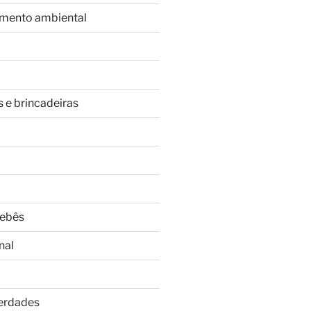
imento ambiental
s e brincadeiras
Bebês
nal
Verdades