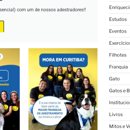
Enriquec
esencial) com um de nossos adestradores!!
Estudos
Eventos
Exercício
Filhotes
Franquia
Gato
Gatos e 
Institucio
Livros
Mitos e 