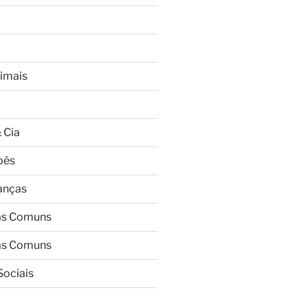
imais
 Cia
bês
ianças
as Comuns
as Comuns
Sociais