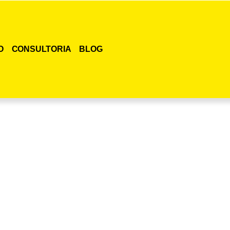
O
CONSULTORIA
BLOG
smo o curso para adestramento de gatos!