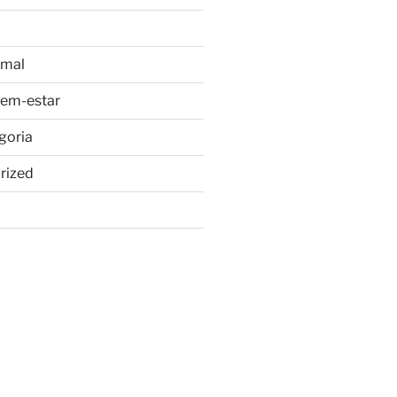
imal
bem-estar
goria
rized