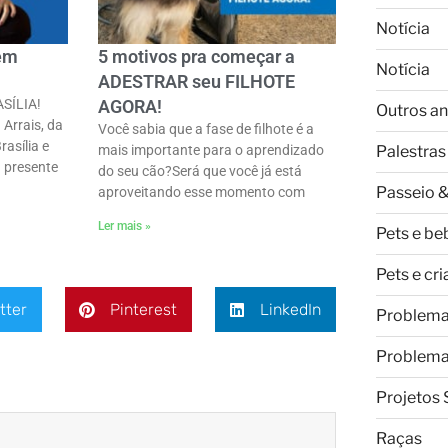
Notícia
 em
5 motivos pra começar a
Notícia
ADESTRAR seu FILHOTE
ASÍLIA!
AGORA!
Outros an
 Arrais, da
Você sabia que a fase de filhote é a
rasília e
Palestras
mais importante para o aprendizado
 presente
do seu cão?Será que você já está
Passeio &
aproveitando esse momento com
Ler mais »
Pets e be
Pets e cr
tter
Pinterest
LinkedIn
Problem
Problem
Projetos 
Raças