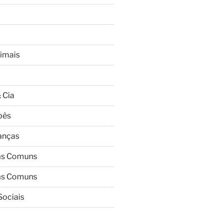
imais
 Cia
bês
ianças
as Comuns
as Comuns
Sociais