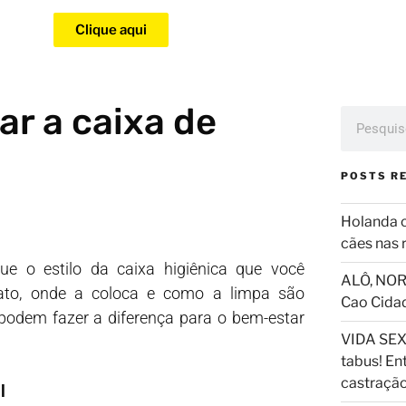
Clique aqui
zar a caixa de
POSTS R
Holanda 
cães nas 
ue o estilo da caixa higiênica que você
ALÔ, NOR
ato, onde a coloca e como a limpa são
Cao Cida
podem fazer a diferença para o bem-estar
VIDA SEX
tabus! En
castraçã
l