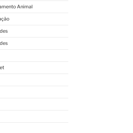
amento Animal
ação
ades
ades
et