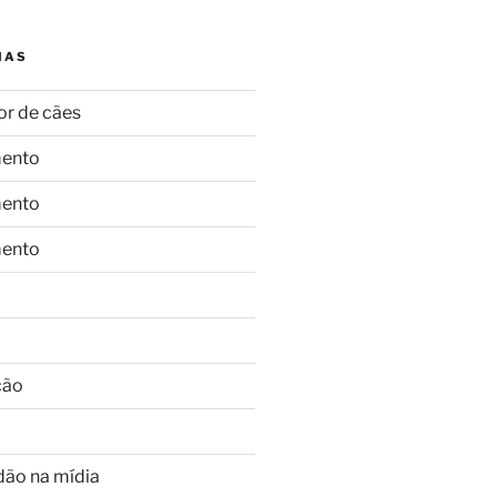
IAS
or de cães
ento
ento
ento
ção
dão na mídia