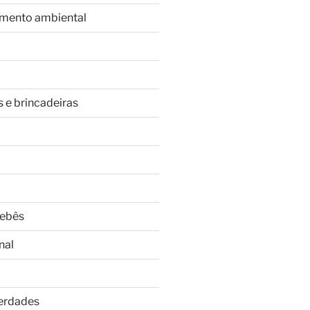
imento ambiental
s e brincadeiras
Bebês
nal
Verdades