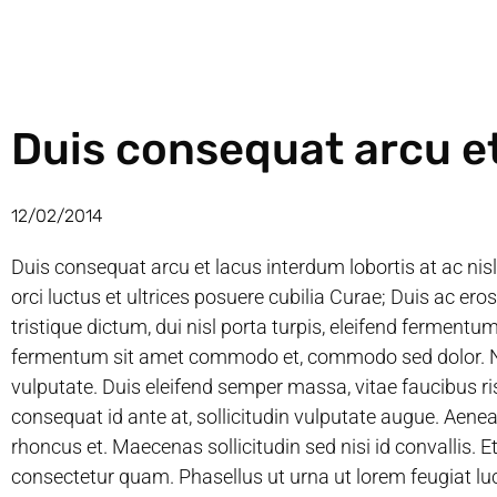
Duis consequat arcu e
12/02/2014
Duis consequat arcu et lacus interdum lobortis at ac nis
orci luctus et ultrices posuere cubilia Curae; Duis ac ero
tristique dictum, dui nisl porta turpis, eleifend ferment
fermentum sit amet commodo et, commodo sed dolor. Nu
vulputate. Duis eleifend semper massa, vitae faucibus r
consequat id ante at, sollicitudin vulputate augue. Aenean
rhoncus et. Maecenas sollicitudin sed nisi id convallis. Et
consectetur quam. Phasellus ut urna ut lorem feugiat lu