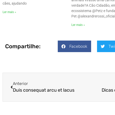
animais virasse uma carrei
cães, ajudando
verdade?ㅤA Cão Cidadão, e
ecossistema @Petz e funda
Ler mais »
Pet @alexandrerossi_oficial
Ler mais »
Compartilhe:
Facebook
Twi
Anterior
Duis consequat arcu et lacus