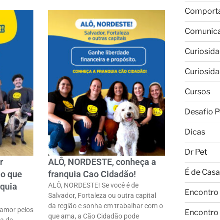
Comport
Comunic
Curiosid
Curiosid
Cursos
Desafio P
Dicas
Dr Pet
r
ALÔ, NORDESTE, conheça a
É de Casa
 o que
franquia Cao Cidadão!
quia
ALÔ, NORDESTE! Se você é de
Encontro
Salvador, Fortaleza ou outra capital
da região e sonha em trabalhar com o
amor pelos
Encontro
que ama, a Cão Cidadão pode