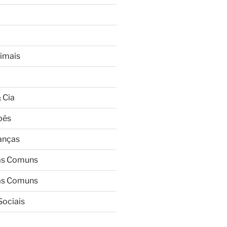
imais
 Cia
bês
ianças
as Comuns
as Comuns
Sociais