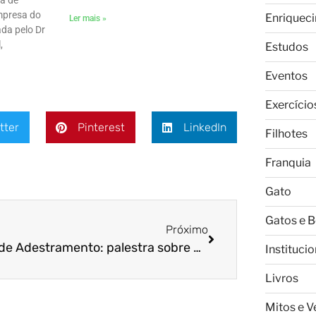
ra de
mpresa do
Enriquec
Ler mais »
da pelo Dr
,
Estudos
Eventos
Exercício
tter
Pinterest
LinkedIn
Filhotes
Franquia
Gato
Gatos e 
Próximo
Dicas de Adestramento: palestra sobre medos e fobias na Pet Center Marginal
Institucio
Livros
Mitos e 