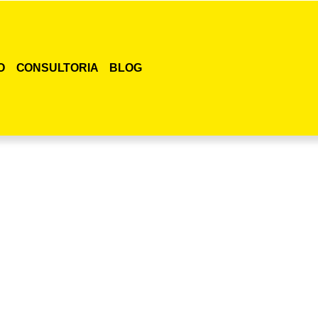
O
CONSULTORIA
BLOG
smo o curso para adestramento de gatos!