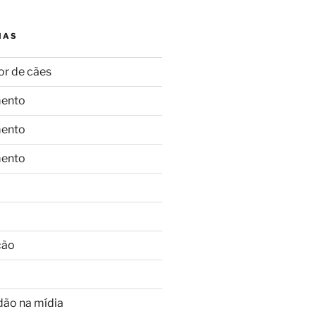
IAS
or de cães
ento
ento
ento
ção
dão na mídia