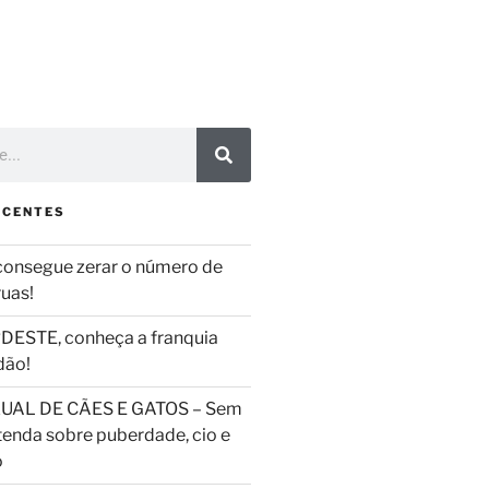
ECENTES
consegue zerar o número de
ruas!
DESTE, conheça a franquia
dão!
UAL DE CÃES E GATOS – Sem
tenda sobre puberdade, cio e
o