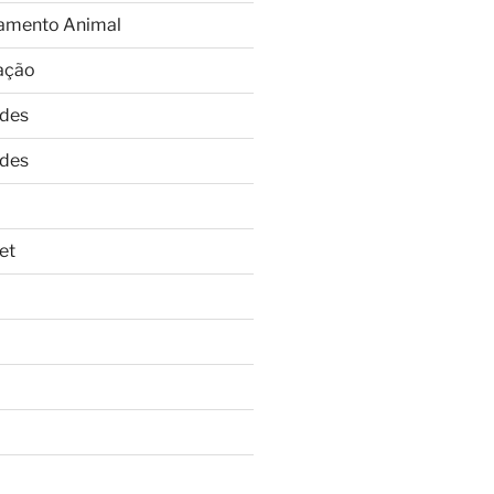
amento Animal
ação
ades
ades
et