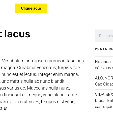
Clique aqui
t lacus
POSTS R
l. Vestibulum ante ipsum primis in faucibus
Holanda 
s magna. Curabitur venenatis, turpis vitae
cães nas 
um nunc est et lectus. Integer enim magna,
ALÔ, NOR
nc mattis nulla ac nunc blandit
Cao Cida
isus varius ac. Maecenas nulla nunc,
 tincidunt elit neque, vitae blandit ante
VIDA SEX
tabus! En
iam at arcu ultricies, tempus nisl vitae,
castraçã
ctus