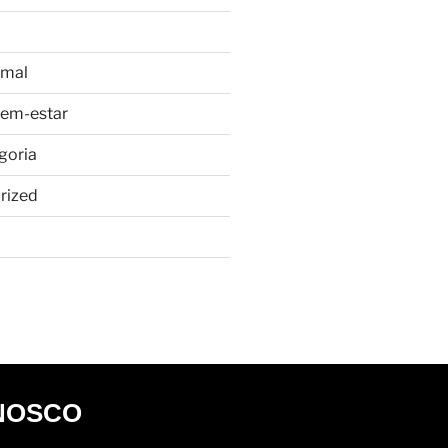
imal
bem-estar
goria
rized
NOSCO