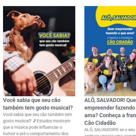
Você sabia que seu cão
ALÔ, SALVADOR! Que
também tem gosto musical?
empreender fazendo
Você sabia que seu cão também tem
ama? Conheça a fran
gosto musical? 🎵ㅤEstudos mostram
Cão Cidadão
que a música pode influenciar o
ALÔ, SALVADOR!E se o seu 
humor e até o comportamento dos