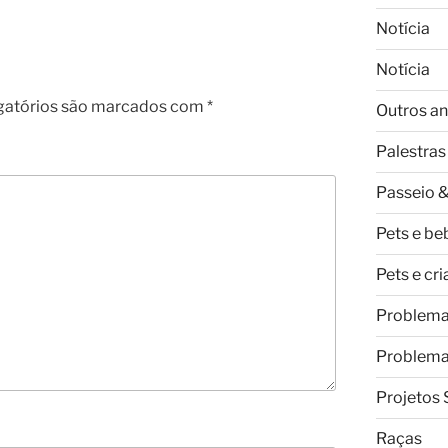
Notícia
Notícia
gatórios são marcados com
*
Outros an
Palestras
Passeio &
Pets e be
Pets e cr
Problem
Problem
Projetos 
Raças