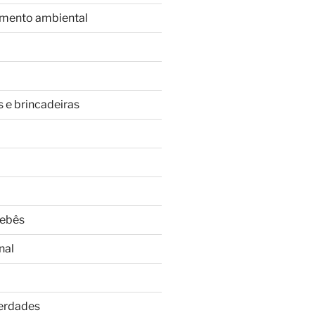
imento ambiental
s e brincadeiras
Bebês
nal
Verdades