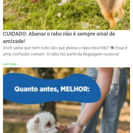
CUIDADO: Abanar o rabo não é sempre sinal de
amizade!
Você sabia que nem todo cão que abana o rabo está feliz? 🐕 Essa é
uma confusão comum. O rabo faz parte da linguagem corporal
Ler mais »