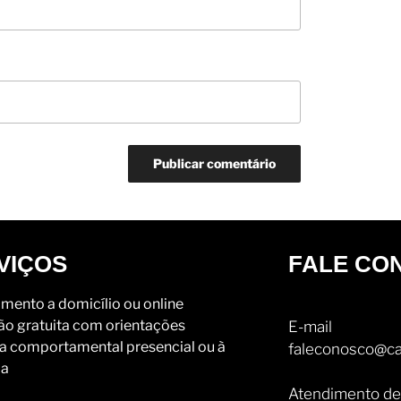
VIÇOS
FALE CO
mento a domicílio ou online
ão gratuita com orientações
E-mail
a comportamental presencial ou à
faleconosco@ca
ia
Atendimento de