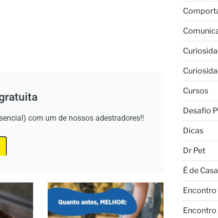
Comport
Comunic
Curiosid
Curiosid
Cursos
gratuita
Desafio P
esencial) com um de nossos adestradores!!
Dicas
Dr Pet
É de Casa
Encontro
Encontro