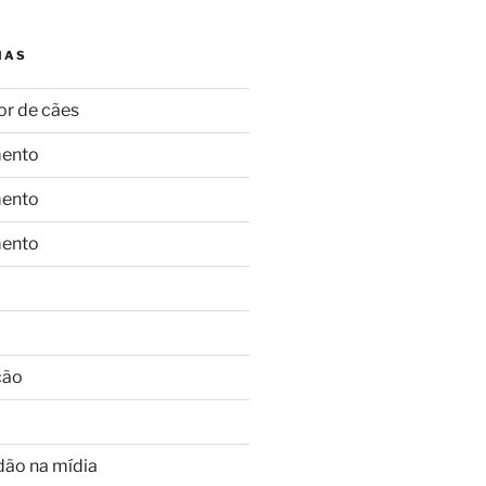
IAS
or de cães
ento
ento
ento
ção
dão na mídia