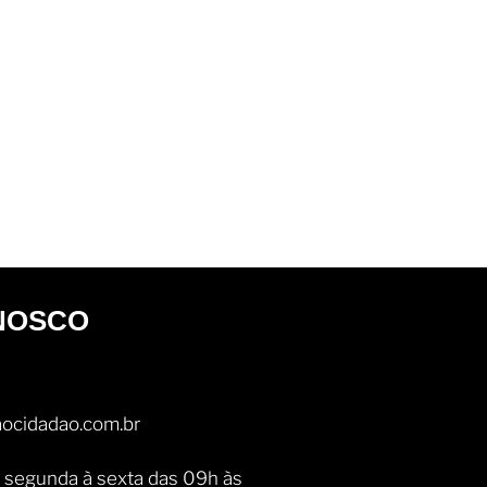
NOSCO
ocidadao.com.br
 segunda à sexta das 09h às