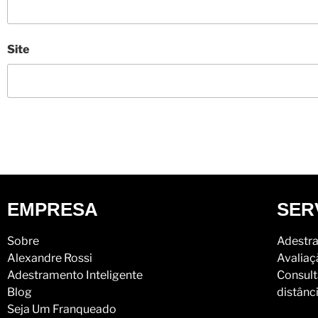
Site
EMPRESA
SER
Sobre
Adestra
Alexandre Rossi
Avaliaç
Adestramento Inteligente
Consult
Blog
distânc
Seja Um Franqueado