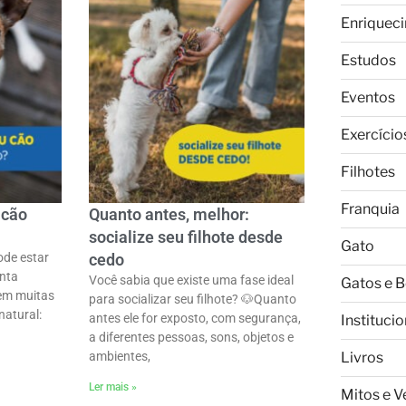
Enriquec
Estudos
Eventos
Exercício
Filhotes
Franquia
 cão
Quanto antes, melhor:
socialize seu filhote desde
Gato
ode estar
cedo
nta
Você sabia que existe uma fase ideal
Gatos e 
em muitas
para socializar seu filhote? 🐶ㅤQuanto
natural:
antes ele for exposto, com segurança,
Institucio
a diferentes pessoas, sons, objetos e
Livros
ambientes,
Ler mais »
Mitos e 