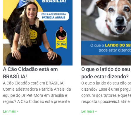
A Cão Cidadão está em
O que o latido do seu
BRASÍLIA!
pode estar dizendo?
A Cão Cidadão está em BRASÍLIA!
O que o latido do seu cão p
Com a adestradora Patricia Arrais, da
dizendo? Essa é uma pergu
equipe do Dr Pet!ㅤMora em Brasília e
comum dos tutores e que t
região? A Cão Cidadão está presente
respostas possíveis.ㅤLatir é 
Ler mais »
Ler mais »