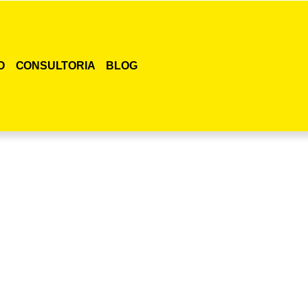
O
CONSULTORIA
BLOG
smo o curso para adestramento de gatos!