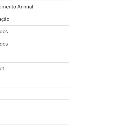
amento Animal
ação
ades
ades
et