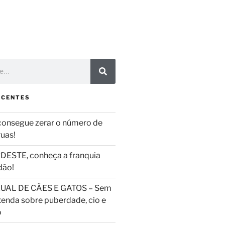
ECENTES
consegue zerar o número de
ruas!
DESTE, conheça a franquia
dão!
UAL DE CÃES E GATOS – Sem
tenda sobre puberdade, cio e
o