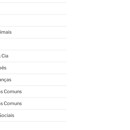
imais
 Cia
bês
ianças
as Comuns
as Comuns
Sociais