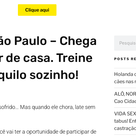
Clique aqui
ão Paulo – Chega
 de casa. Treine
POSTS R
quilo sozinho!
Holanda 
cães nas 
ALÔ, NOR
Cao Cida
o sofrido… Mas quando ele chora, late sem
VIDA SEX
tabus! En
castraçã
cê vai ter a oportunidade de participar de