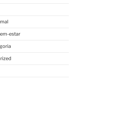
imal
bem-estar
goria
rized