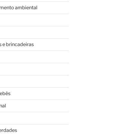
imento ambiental
s e brincadeiras
Bebês
nal
Verdades