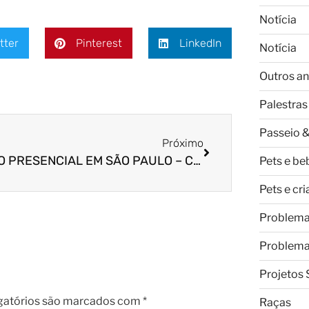
Notícia
tter
Pinterest
LinkedIn
Notícia
Outros an
Palestras
Passeio &
Próximo
CURSO PRESENCIAL EM SÃO PAULO – Cão idoso também aprende e pode ter mais qualidade de vida!
Pets e be
Pets e cr
Problem
Problem
Projetos 
gatórios são marcados com
*
Raças