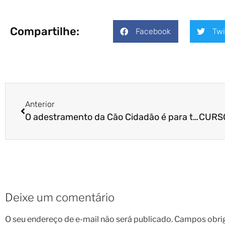
Compartilhe:
Facebook
Twi
Anterior
O adestramento da Cāo Cidadāo é para toda família – Cobramos por família e não por pet!
Deixe um comentário
O seu endereço de e-mail não será publicado.
Campos obri