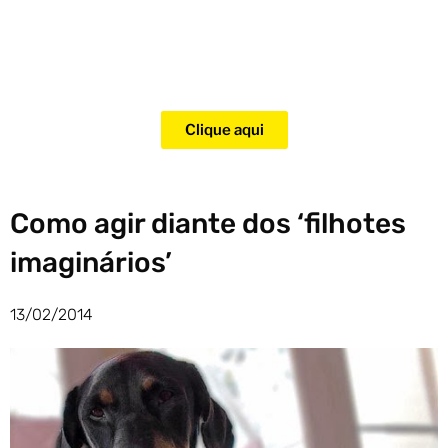
Adquira agora mesmo o curso
para adestramento de gatos!
Clique aqui
Como agir diante dos ‘filhotes
imaginários’
13/02/2014