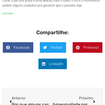
Levar o pet pra praia é uma delícia, mas o calor, o sol e o movimento
pedem alguns cuidados pra garantir que o passeio seja
Ler mais »
Compartilhe:
Facebook
Twitter
Pinterest
LinkedIn
Anterior
Próximo
Por que alguns cachorros destroem brinquedos?
Agressividade por medo