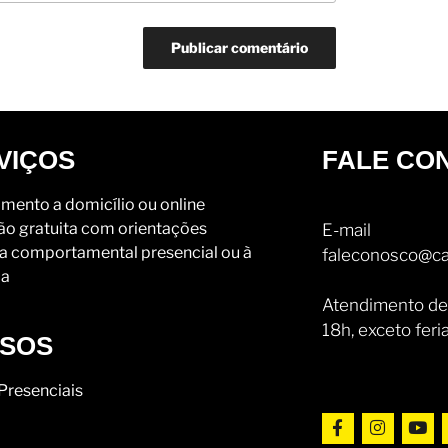
VIÇOS
FALE CO
mento a domicílio ou online
ão gratuita com orientações
E-mail
a comportamental presencial ou à
faleconosco@ca
ia
Atendimento de
18h, exceto feri
SOS
Presenciais