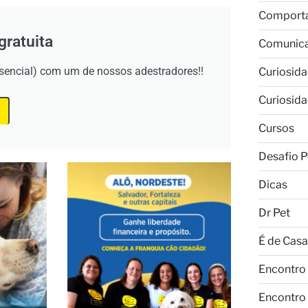
Comport
gratuita
Comunic
esencial) com um de nossos adestradores!!
Curiosid
Curiosid
Cursos
Desafio P
Dicas
Dr Pet
É de Casa
Encontro
Encontro