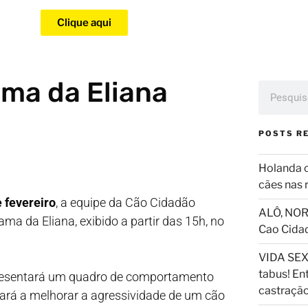
Clique aqui
ma da Eliana
POSTS R
Holanda 
cães nas 
e fevereiro
, a equipe da Cão Cidadão
ALÔ, NOR
ama da Eliana, exibido a partir das 15h, no
Cao Cida
VIDA SEX
tabus! En
resentará um quadro de comportamento
castraçã
dará a melhorar a agressividade de um cão