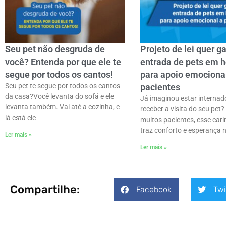
Seu pet não desgruda de
Projeto de lei quer ga
você? Entenda por que ele te
entrada de pets em h
segue por todos os cantos!
para apoio emociona
Seu pet te segue por todos os cantos
pacientes
da casa?ㅤVocê levanta do sofá e ele
Já imaginou estar internad
levanta também. Vai até a cozinha, e
receber a visita do seu pet?
lá está ele
muitos pacientes, esse cari
traz conforto e esperança 
Ler mais »
Ler mais »
Compartilhe:
Facebook
Twi