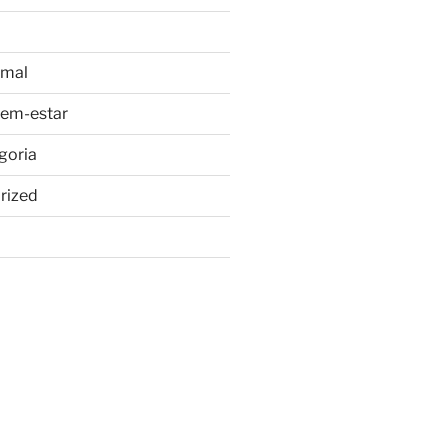
imal
bem-estar
goria
rized