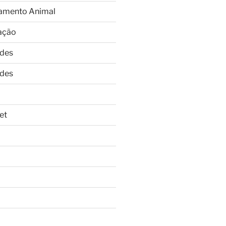
amento Animal
ação
ades
ades
et