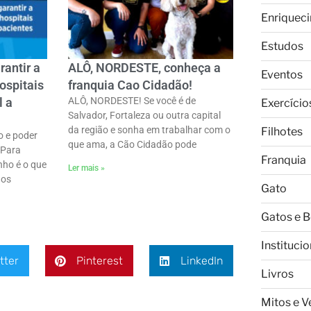
Enriquec
Estudos
rantir a
ALÔ, NORDESTE, conheça a
Eventos
ospitais
franquia Cao Cidadão!
l a
ALÔ, NORDESTE! Se você é de
Exercício
Salvador, Fortaleza ou outra capital
da região e sonha em trabalhar com o
Filhotes
o e poder
que ama, a Cão Cidadão pode
 Para
Franquia
nho é o que
Ler mais »
nos
Gato
Gatos e 
Institucio
tter
Pinterest
LinkedIn
Livros
Mitos e 