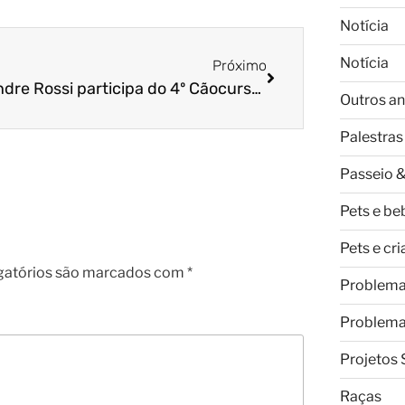
Notícia
Notícia
Próximo
Alexandre Rossi participa do 4º Cãocurso de Fantasias
Outros an
Palestras
Passeio &
Pets e be
Pets e cr
gatórios são marcados com
*
Problem
Problem
Projetos 
Raças