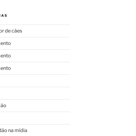
IAS
or de cães
ento
ento
ento
ção
dão na mídia