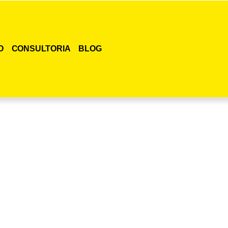
O
CONSULTORIA
BLOG
smo o curso para adestramento de gatos!