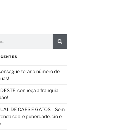
ECENTES
consegue zerar o número de
ruas!
DESTE, conheça a franquia
dão!
UAL DE CÃES E GATOS – Sem
tenda sobre puberdade, cio e
o