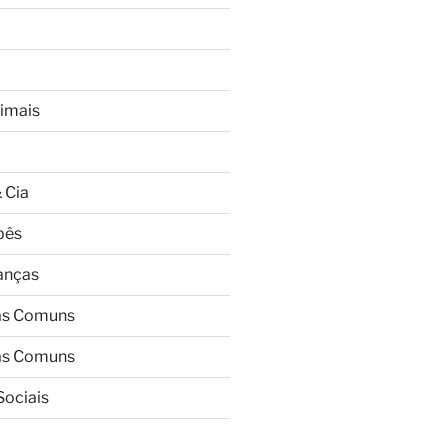
imais
 Cia
bês
ianças
as Comuns
as Comuns
Sociais