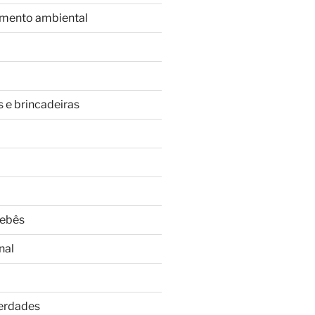
imento ambiental
s e brincadeiras
Bebês
nal
Verdades