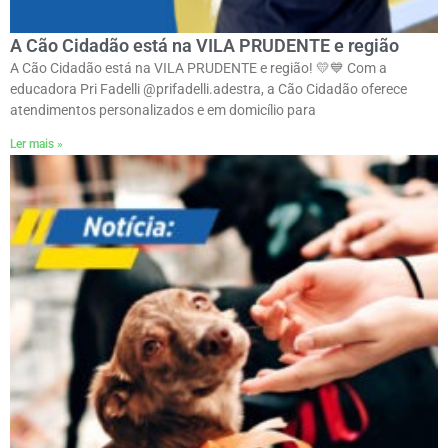
A Cão Cidadão está na VILA PRUDENTE e região
A Cão Cidadão está na VILA PRUDENTE e região! 💛💙 Com a
educadora Pri Fadelli @prifadelli.adestra, a Cão Cidadão oferece
atendimentos personalizados e em domicílio para
Ler mais »