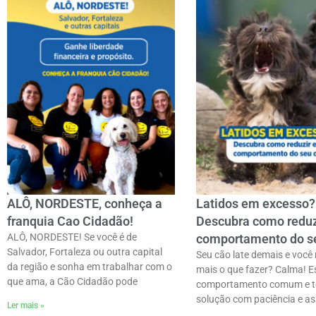
ALÔ, NORDESTE, conheça a
Latidos em excesso?
franquia Cao Cidadão!
Descubra como reduz
ALÔ, NORDESTE! Se você é de
comportamento do s
Salvador, Fortaleza ou outra capital
Seu cão late demais e você
da região e sonha em trabalhar com o
mais o que fazer? Calma! E
que ama, a Cão Cidadão pode
comportamento comum e 
solução com paciência e as
Ler mais »