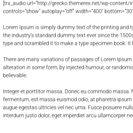
[trx_audio url=”http://grecko.themerex.net/wp-content
controls=”show” autoplay=”off” width=”400″ bottom=”30″
Lorem Ipsum is simply dummy text of the printing and 
the industry’s standard dummy text ever since the 1500s
type and scrambled it to make a type specimen book. It h
There are many variations of passages of Lorem Ipsum a
alteration in some form, by injected humour, or randomi
believable.
Integer et porttitor massa. Donec eu commodo massa. N
fermentum, est massa euismod odio, at pharetra ipsum m
augue egestas ultricies vel nec urna. Fusce posuere nulla 
interdum justo dolor, eget imperdiet arcu ullamcorper ne