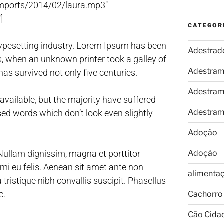
/imports/2014/02/laura.mp3″
]
CATEGOR
typesetting industry. Lorem Ipsum has been
Adestrad
, when an unknown printer took a galley of
Adestram
as survived not only five centuries.
Adestram
vailable, but the majority have suffered
Adestram
sed words which don’t look even slightly
Adoção
ullam dignissim, magna et porttitor
Adoção
i eu felis. Aenean sit amet ante non
alimenta
tristique nibh convallis suscipit. Phasellus
c.
Cachorro
Cão Cida