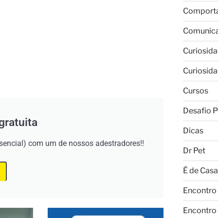
Comport
Comunic
Curiosid
Curiosid
Cursos
Desafio P
gratuita
Dicas
esencial) com um de nossos adestradores!!
Dr Pet
É de Casa
Encontro
Encontro