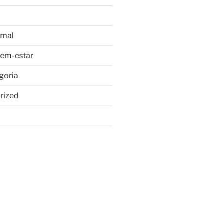
imal
bem-estar
goria
rized