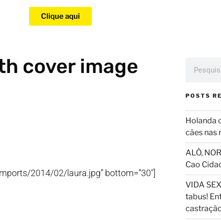
Clique aqui
th cover image
POSTS R
Holanda 
cães nas 
ALÔ, NOR
Cao Cida
imports/2014/02/laura.jpg” bottom=”30″]
VIDA SEX
tabus! En
castraçã