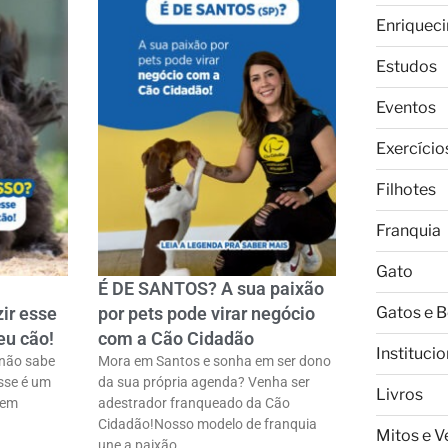
Enriquec
Estudos
Eventos
Exercício
Filhotes
Franquia
Gato
É DE SANTOS? A sua paixão
Gatos e 
ir esse
por pets pode virar negócio
eu cão!
com a Cão Cidadão
Institucio
 não sabe
Mora em Santos e sonha em ser dono
sse é um
da sua própria agenda? Venha ser
Livros
tem
adestrador franqueado da Cão
Cidadão!ㅤNosso modelo de franquia
Mitos e 
une a paixão