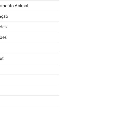
amento Animal
ação
ades
ades
et