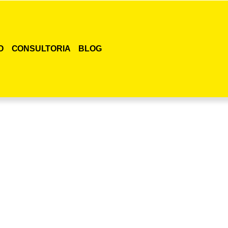
O
CONSULTORIA
BLOG
smo o curso para adestramento de gatos!