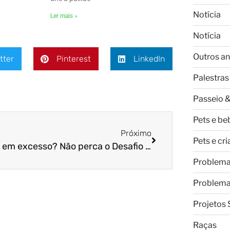
Notícia
Ler mais »
Notícia
Outros an
tter
Pinterest
LinkedIn
Palestras
Passeio &
Pets e be
Próximo
Pets e cr
Latido em excesso? Não perca o Desafio Pet!
Problem
Problem
Projetos 
Raças