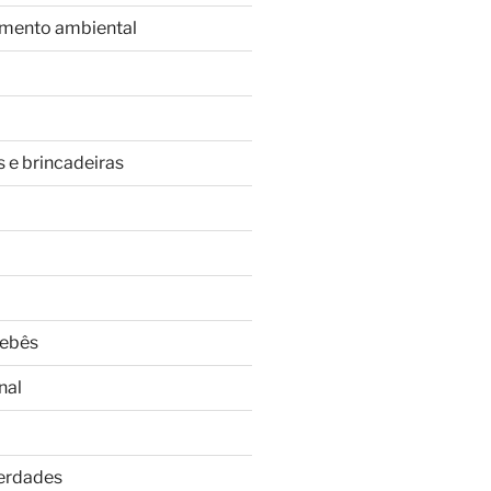
imento ambiental
s e brincadeiras
Bebês
nal
Verdades