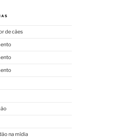
IAS
or de cães
ento
ento
ento
ção
dão na mídia