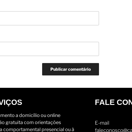
VIÇOS
FALE CO
mento a domicílio ou online
ão gratuita com orientações
E-mail
a comportamental presencial ou à
faleconosco@ca