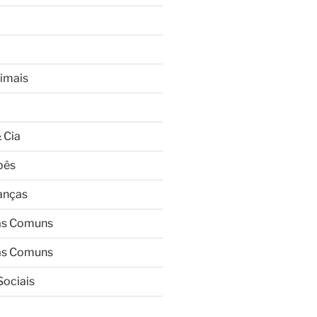
imais
 Cia
bês
ianças
as Comuns
as Comuns
Sociais