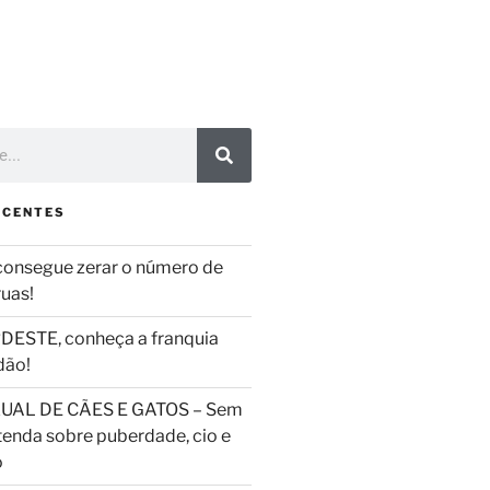
ECENTES
consegue zerar o número de
ruas!
DESTE, conheça a franquia
dão!
UAL DE CÃES E GATOS – Sem
tenda sobre puberdade, cio e
o