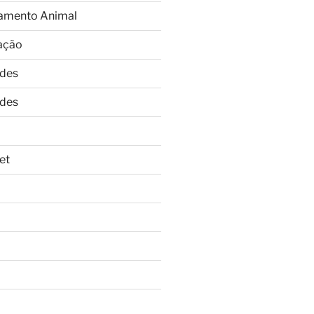
amento Animal
ação
ades
ades
et