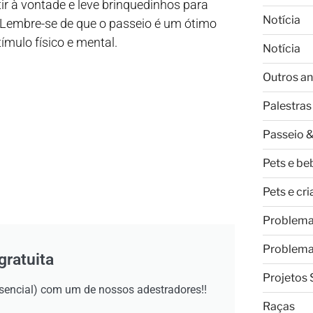
ir à vontade e leve brinquedinhos para
Notícia
. Lembre-se de que o passeio é um ótimo
ímulo físico e mental.
Notícia
Outros an
Palestras
Passeio &
Pets e be
Pets e cr
Problem
Problem
gratuita
Projetos 
esencial) com um de nossos adestradores!!
Raças