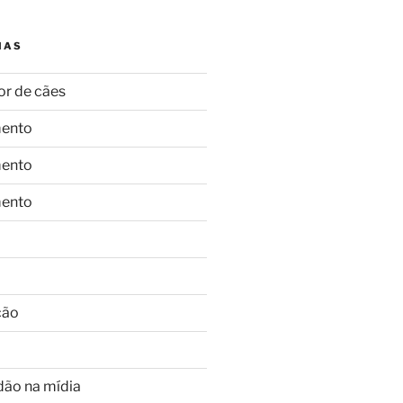
IAS
or de cães
ento
ento
ento
ção
dão na mídia