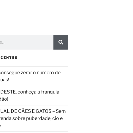
ECENTES
consegue zerar o número de
ruas!
DESTE, conheça a franquia
dão!
UAL DE CÃES E GATOS – Sem
tenda sobre puberdade, cio e
o