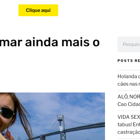
Clique aqui
imar ainda mais o
POSTS R
Holanda 
cães nas 
ALÔ, NOR
Cao Cida
VIDA SEX
tabus! En
castraçã