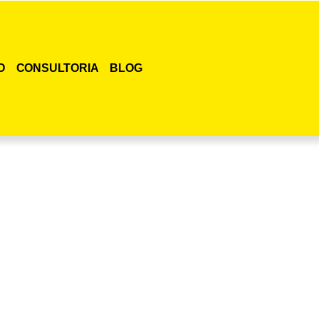
O
CONSULTORIA
BLOG
smo o curso para adestramento de gatos!