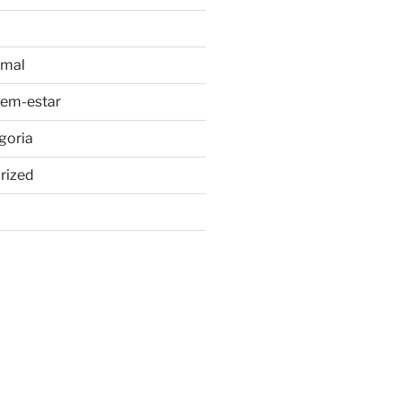
imal
bem-estar
goria
rized