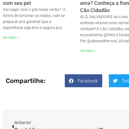
com seu pet
ama? Conheça a fran
Vai viajar com o pet neste verão? 🌞
Cão Cidadão
Antes de arrumar as malas, vale se
ALÔ, SALVADOR!E se o seu 
preparar pra garantir que a
animais virasse uma carrei
experiência seja leve e segura pra
verdade?ㅤA Cão Cidadão, e
ecossistema @Petz e funda
Ler mais »
Pet @alexandrerossi_oficial
Ler mais »
Compartilhe:
Facebook
Twi
Anterior