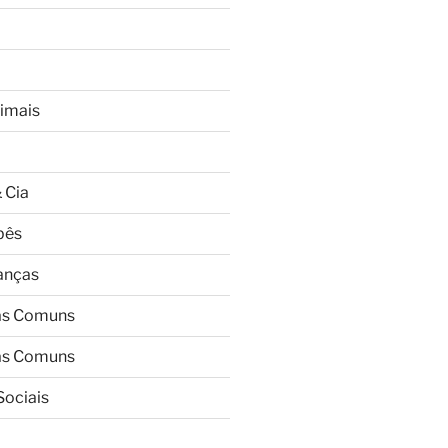
imais
 Cia
bês
ianças
as Comuns
as Comuns
Sociais