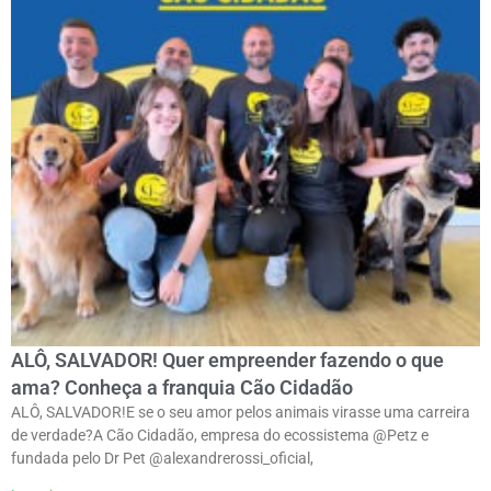
ALÔ, SALVADOR! Quer empreender fazendo o que
ama? Conheça a franquia Cão Cidadão
ALÔ, SALVADOR!E se o seu amor pelos animais virasse uma carreira
de verdade?ㅤA Cão Cidadão, empresa do ecossistema @Petz e
fundada pelo Dr Pet @alexandrerossi_oficial,