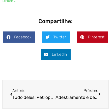
Ler mais »
Compartilhe:
Facebook
Twitter
Pinterest
LinkedIn
Anterior
Próximo
Tudo deles! Petrópolis inaugura primeiro museu dedicado a gatos no Brasil
Adestramento e bem-estar de pets: uma demanda que não para de crescer