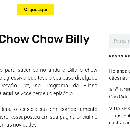
Clique aqui
Chow Chow Billy
POSTS R
so para saber como anda o Billy, o chow
Holanda 
 agressivo, que teve o seu caso divulgado
cães nas 
Desafio Pet, no Programa da Eliana
ALÔ, NOR
a aqui
se você perdeu o episódio!
Cao Cida
dias, o especialista em comportamento
VIDA SEX
tabus! En
ndre Rossi, postou em sua página oficial no
castraçã
umas novidades!