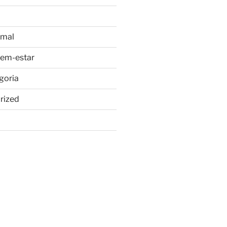
imal
bem-estar
goria
rized