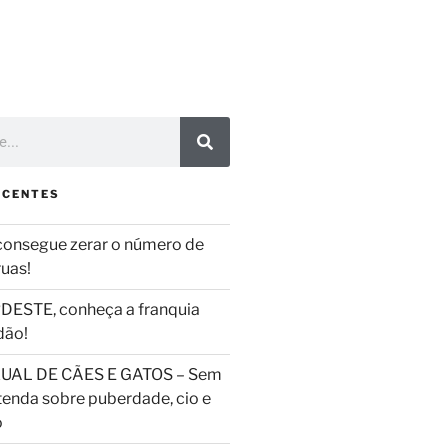
ECENTES
consegue zerar o número de
ruas!
DESTE, conheça a franquia
dão!
UAL DE CÃES E GATOS – Sem
tenda sobre puberdade, cio e
o