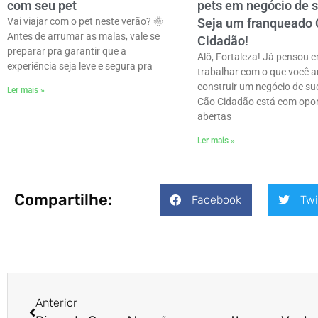
com seu pet
pets em negócio de 
Vai viajar com o pet neste verão? 🌞
Seja um franqueado
Antes de arrumar as malas, vale se
Cidadão!
preparar pra garantir que a
Alô, Fortaleza! Já pensou 
experiência seja leve e segura pra
trabalhar com o que você 
construir um negócio de su
Ler mais »
Cão Cidadão está com opo
abertas
Ler mais »
Compartilhe:
Facebook
Twi
Anterior