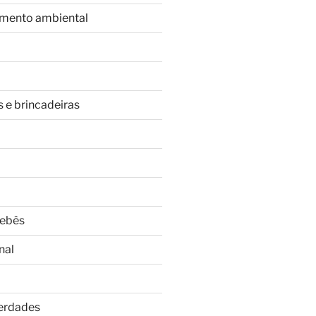
imento ambiental
s e brincadeiras
Bebês
nal
Verdades