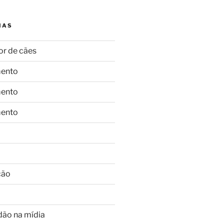
IAS
or de cães
ento
ento
ento
ção
dão na mídia