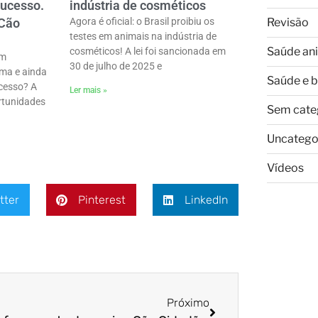
sucesso.
indústria de cosméticos
Revisão
 Cão
Agora é oficial: o Brasil proibiu os
testes em animais na indústria de
Saúde an
cosméticos! A lei foi sancionada em
em
30 de julho de 2025 e
ama e ainda
Saúde e 
cesso? A
Ler mais »
rtunidades
Sem cate
Uncatego
Vídeos
tter
Pinterest
LinkedIn
Próximo