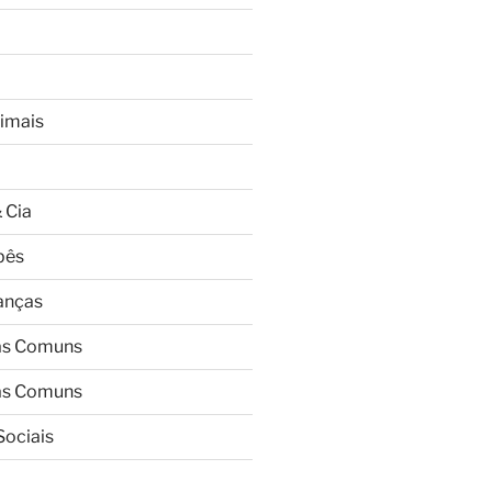
imais
 Cia
bês
ianças
as Comuns
as Comuns
Sociais