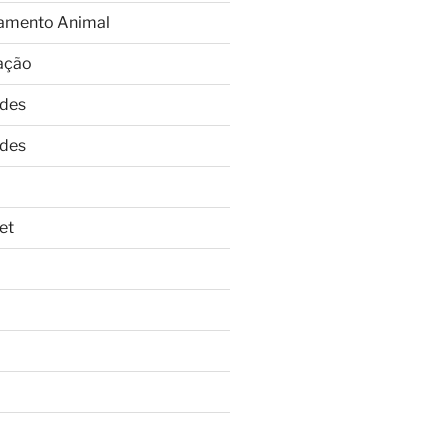
amento Animal
ação
ades
ades
et