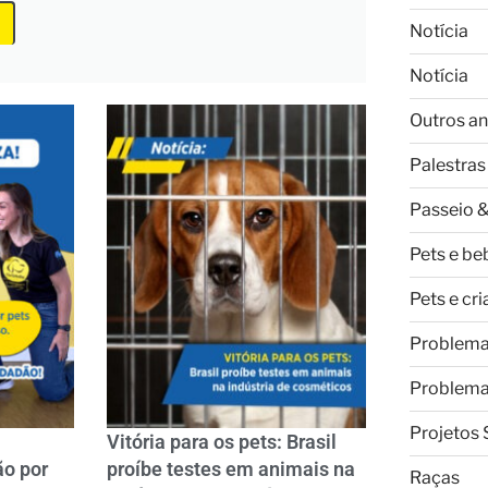
Notícia
Notícia
Outros an
Palestras
Passeio &
Pets e be
Pets e cr
Problem
Problem
Projetos 
Vitória para os pets: Brasil
ão por
proíbe testes em animais na
Raças