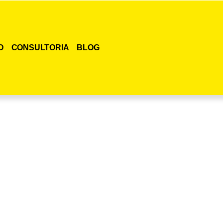
O
CONSULTORIA
BLOG
smo o curso para adestramento de gatos!