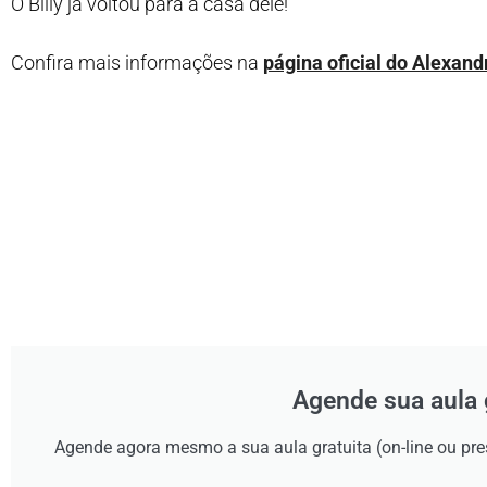
O Billy já voltou para a casa dele!
Confira mais informações na
página oficial do Alexan
Agende sua aula 
Agende agora mesmo a sua aula gratuita (on-line ou pr