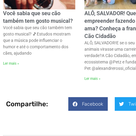
Você sabia que seu cão
ALÔ, SALVADOR! Que
também tem gosto musical?
empreender fazendo
Você sabia que seu cão também tem
ama? Conheça a fran
gosto musical? 🎵ㅤEstudos mostram
Cão Cidadão
que a música pode influenciar o
ALÔ, SALVADOR!E se o seu 
humor e até o comportamento dos
animais virasse uma carrei
cães, ajudando
verdade?ㅤA Cão Cidadão, e
ecossistema @Petz e funda
Ler mais »
Pet @alexandrerossi_oficial
Ler mais »
Compartilhe:
Facebook
Twi