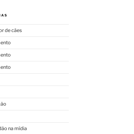
IAS
or de cães
ento
ento
ento
ção
dão na mídia