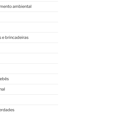
imento ambiental
s e brincadeiras
Bebês
nal
Verdades