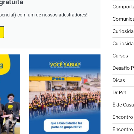
gratuita
Comport
esencial) com um de nossos adestradores!!
Comunic
Curiosid
Curiosid
Cursos
Desafio P
Dicas
Dr Pet
É de Casa
Encontro
Encontro