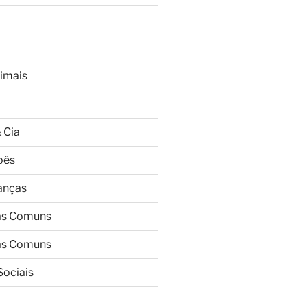
imais
 Cia
bês
ianças
as Comuns
as Comuns
Sociais