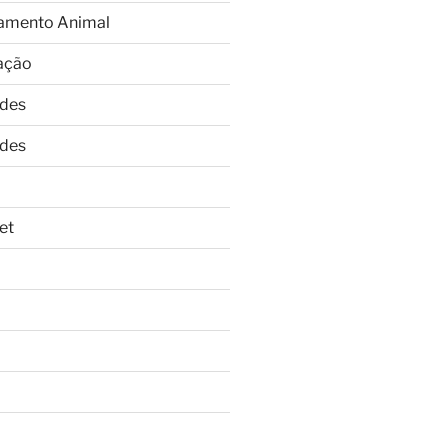
amento Animal
ação
ades
ades
et