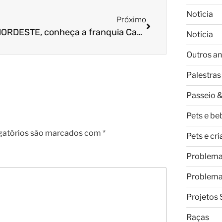
Notícia
Próximo
ALÔ, NORDESTE, conheça a franquia Cao Cidadão!
Notícia
Outros an
Palestras
Passeio &
Pets e be
gatórios são marcados com
*
Pets e cr
Problem
Problem
Projetos 
Raças