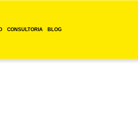
O
CONSULTORIA
BLOG
smo o curso para adestramento de gatos!