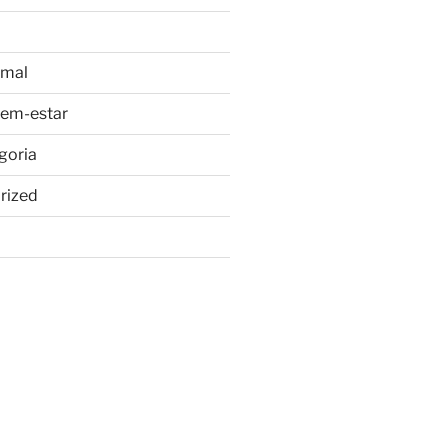
imal
bem-estar
goria
rized