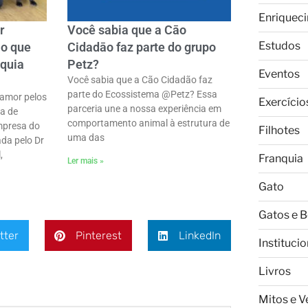
Enriquec
r
Você sabia que a Cāo
Estudos
 o que
Cidadāo faz parte do grupo
quia
Petz?
Eventos
Você sabia que a Cão Cidadão faz
parte do Ecossistema @Petz? Essa
amor pelos
Exercício
parceria une a nossa experiência em
ra de
comportamento animal à estrutura de
mpresa do
Filhotes
uma das
da pelo Dr
,
Franquia
Ler mais »
Gato
Gatos e 
tter
Pinterest
LinkedIn
Institucio
Livros
Mitos e 