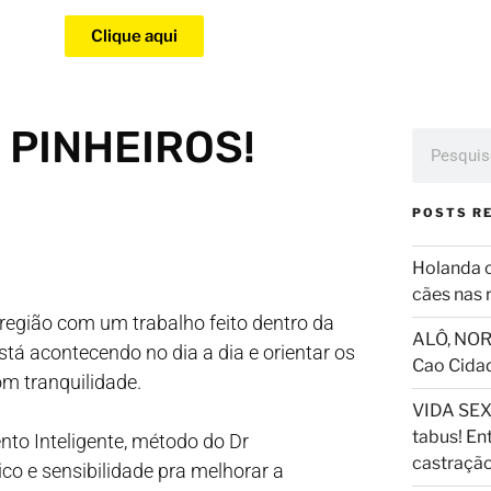
Clique aqui
m PINHEIROS!
POSTS R
Holanda 
cães nas 
região com um trabalho feito dentro da
ALÔ, NOR
stá acontecendo no dia a dia e orientar os
Cao Cida
om tranquilidade.
VIDA SEX
tabus! En
to Inteligente, método do Dr
castraçã
o e sensibilidade pra melhorar a