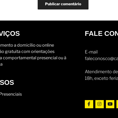
VIÇOS
FALE CO
mento a domicílio ou online
ão gratuita com orientações
E-mail
a comportamental presencial ou à
faleconosco@ca
ia
Atendimento de
18h, exceto feri
SOS
Presenciais