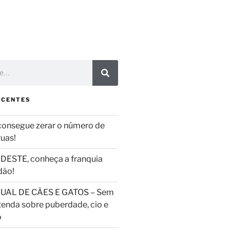
ECENTES
consegue zerar o número de
ruas!
DESTE, conheça a franquia
dão!
UAL DE CÃES E GATOS – Sem
tenda sobre puberdade, cio e
o