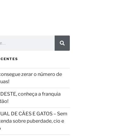
ECENTES
consegue zerar o número de
ruas!
DESTE, conheça a franquia
dão!
UAL DE CÃES E GATOS – Sem
tenda sobre puberdade, cio e
o