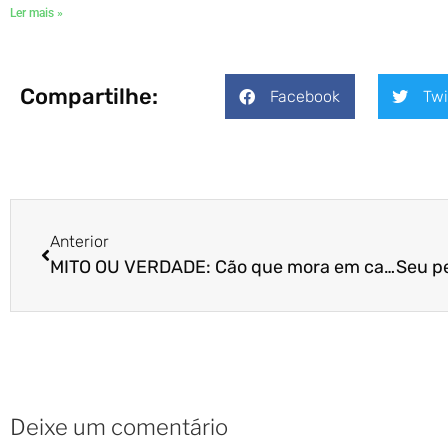
Ler mais »
Compartilhe:
Facebook
Twi
Anterior
MITO OU VERDADE: Cão que mora em casa com quintal não precisa passear?
Deixe um comentário