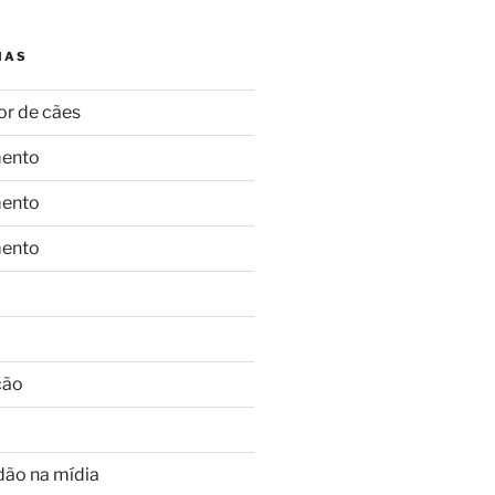
IAS
or de cães
ento
ento
ento
ção
dão na mídia