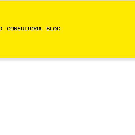
O
CONSULTORIA
BLOG
smo o curso para adestramento de gatos!