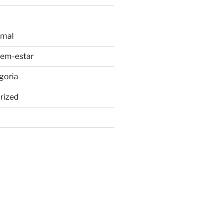
imal
bem-estar
goria
rized