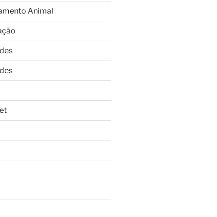
amento Animal
ação
ades
ades
et