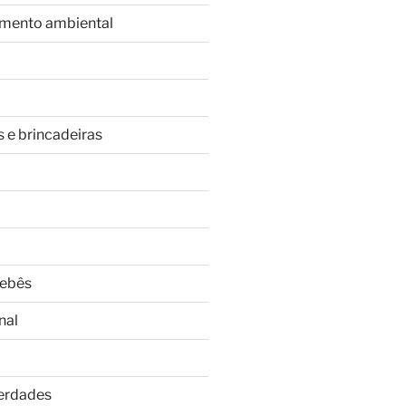
imento ambiental
s e brincadeiras
Bebês
nal
Verdades