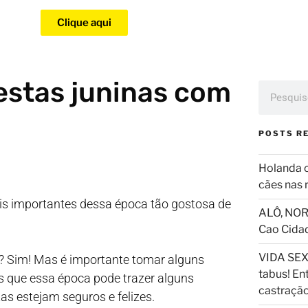
Clique aqui
festas juninas com
POSTS R
Holanda 
cães nas 
ais importantes dessa época tão gostosa de
ALÔ, NOR
Cao Cida
VIDA SEX
os? Sim! Mas é importante tomar alguns
tabus! En
s que essa época pode trazer alguns
castraçã
as estejam seguros e felizes.