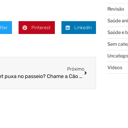
Revisão
Saúde an
tter
Pinterest
LinkedIn
Saúde e 
Sem cate
Uncatego
Vídeos
Próximo
Seu pet puxa no passeio? Chame a Cão Cidadão!