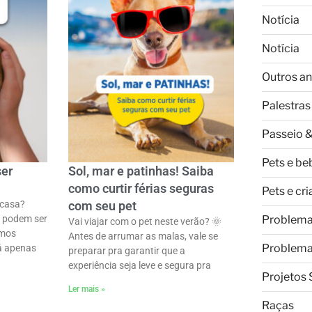
Notícia
Notícia
Outros an
Palestras
Passeio &
Pets e be
ser
Sol, mar e patinhas! Saiba
como curtir férias seguras
Pets e cr
 casa?
com seu pet
Problem
 podem ser
Vai viajar com o pet neste verão? 🌞
imos
Antes de arrumar as malas, vale se
Problem
tá apenas
preparar pra garantir que a
experiência seja leve e segura pra
Projetos 
Ler mais »
Raças