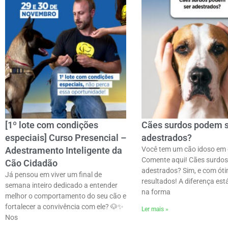
[1º lote com condições
Cães surdos podem 
especiais] Curso Presencial –
adestrados?
Adestramento Inteligente da
Você tem um cão idoso em
Comente aqui! Cães surdos
Cão Cidadão
adestrados? Sim, e com ót
Já pensou em viver um final de
resultados! A diferença es
semana inteiro dedicado a entender
na forma
melhor o comportamento do seu cão e
fortalecer a convivência com ele? 🐶✨ㅤ
Ler mais »
Nos