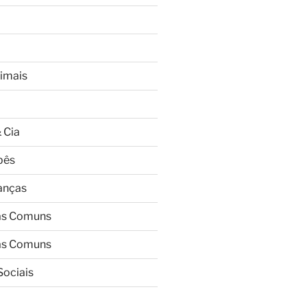
imais
 Cia
bês
ianças
as Comuns
as Comuns
Sociais