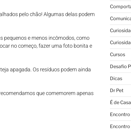
Comport
spalhados pelo chão! Algumas delas podem
Comunic
Curiosid
órios pequenos e menos incômodos, como
Curiosid
ocar no começo, fazer uma foto bonita e
Cursos
Desafio P
 esteja apagada. Os resíduos podem ainda
Dicas
Dr Pet
has, recomendamos que comemorem apenas
É de Casa
Encontro
Encontro