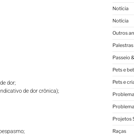
Notícia
Notícia
Outros an
Palestras
Passeio &
Pets e be
Pets e cr
de dor;
dicativo de dor crônica);
Problem
Problem
Projetos 
aroespasmo;
Raças