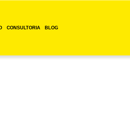
O
CONSULTORIA
BLOG
smo o curso para adestramento de gatos!