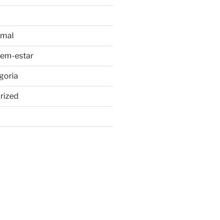
imal
bem-estar
goria
rized