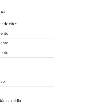
IAS
or de cães
ento
ento
ento
ção
dão na mídia