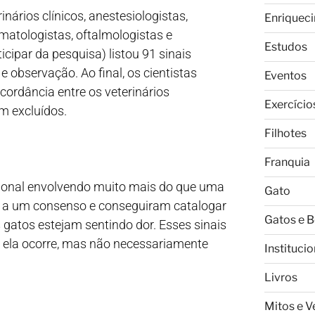
nários clínicos, anestesiologistas,
Enriquec
matologistas, oftalmologistas e
Estudos
cipar da pesquisa) listou 91 sinais
observação. Ao final, os cientistas
Eventos
cordância entre os veterinários
Exercício
m excluídos.
Filhotes
Franquia
ional envolvendo muito mais do que uma
Gato
m a um consenso e conseguiram catalogar
Gatos e 
gatos estejam sentindo dor. Esses sinais
o ela ocorre, mas não necessariamente
Institucio
Livros
Mitos e 