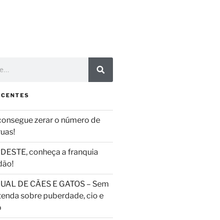
ECENTES
consegue zerar o número de
ruas!
DESTE, conheça a franquia
dão!
UAL DE CÃES E GATOS – Sem
tenda sobre puberdade, cio e
o