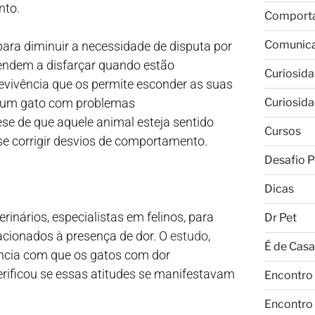
nto.
Comport
Comunic
 para diminuir a necessidade de disputa por
tendem a disfarçar quando estão
Curiosid
evivência que os permite esconder as suas
m um gato com problemas
Curiosid
e de que aquele animal esteja sentido
Cursos
ise corrigir desvios de comportamento.
Desafio P
Dicas
rinários, especialistas em felinos, para
Dr Pet
cionados à presença de dor. O
estudo
,
É de Casa
uência com que os gatos com dor
ificou se essas atitudes se manifestavam
Encontro
Encontro