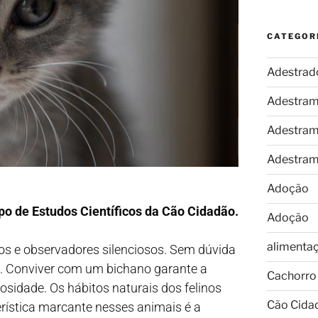
CATEGOR
Adestrad
Adestram
Adestram
Adestram
Adoção
po de Estudos Científicos da Cão Cidadão.
Adoção
alimenta
atos e observadores silenciosos. Sem dúvida
e. Conviver com um bichano garante a
Cachorro
idade. Os hábitos naturais dos felinos
Cão Cida
rística marcante nesses animais é a