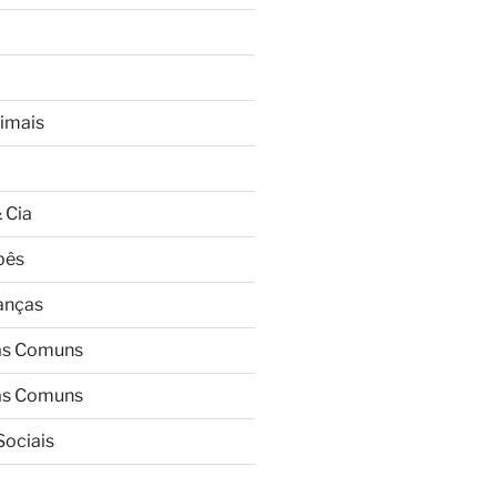
imais
 Cia
bês
ianças
as Comuns
as Comuns
Sociais