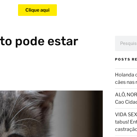
Clique aqui
to pode estar
POSTS R
Holanda 
cães nas 
ALÔ, NOR
Cao Cida
VIDA SEX
tabus! En
castraçã