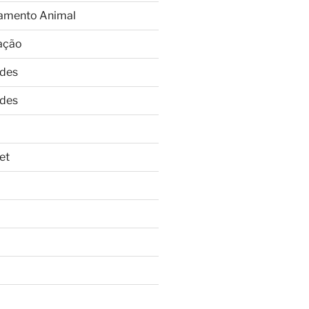
amento Animal
ação
ades
ades
et