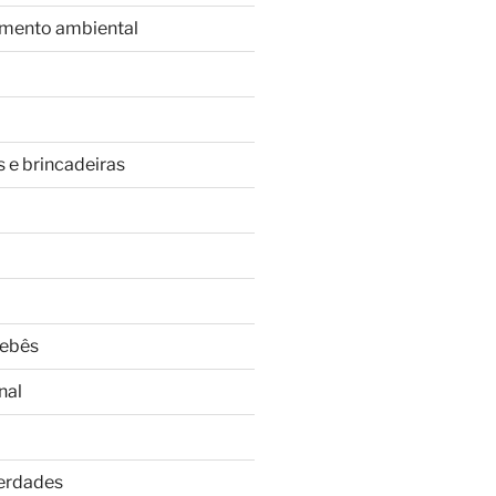
imento ambiental
s e brincadeiras
Bebês
nal
Verdades